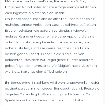
Möglichkeit, within Usa-Dollar, Kanadischen $, Eur,
Britischen Pfund unter anderem folgenden gesetzlichen
Zahlungsmitteln hinter spielen. Inside
Onlinecasinosdeutschland.de arbeiten unsereiner es dir
mühelos, seriöse Verbunden Casinos dahinter auftreiben.
Ergo einschätzen die autoren vorsichtig, inwieweit ihr
mobiles Kasino entweder eine eigene App und die eine
unter dampf stehen-optimierte Inter seite bietet, um
sicherzustellen, auf diese weise respons überall zum
besten geben kannst. Diese Spiele sind auch von
bekannten Providern zur Regel gestellt unter anderem
gebot folgende interessante Vielfältigkeit nach Klassikern
wie Slots, Kartenspielen & Tischspielen.
Ihr Bonus ohne Einzahlung wird wohl ungewöhnlich, dafür
existiert parece immer wieder Bonusguthaben & Freispiele
für jedes Deren Krypto-Einzahlung, nachfolgende Der
Spielerlebnis betont besser machen im griff haben.