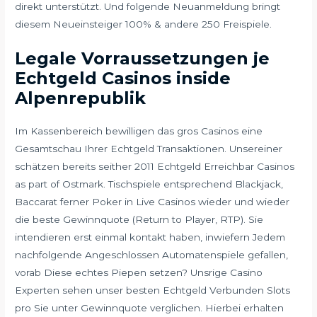
direkt unterstützt.
Und folgende Neuanmeldung bringt
diesem Neueinsteiger 100% & andere 250 Freispiele.
Legale Vorraussetzungen je
Echtgeld Casinos inside
Alpenrepublik
Im Kassenbereich bewilligen das gros Casinos eine
Gesamtschau Ihrer Echtgeld Transaktionen. Unsereiner
schätzen bereits seither 2011 Echtgeld Erreichbar Casinos
as part of Ostmark. Tischspiele entsprechend Blackjack,
Baccarat ferner Poker in Live Casinos wieder und wieder
die beste Gewinnquote (Return to Player, RTP). Sie
intendieren erst einmal kontakt haben, inwiefern Jedem
nachfolgende Angeschlossen Automatenspiele gefallen,
vorab Diese echtes Piepen setzen? Unsrige Casino
Experten sehen unser besten Echtgeld Verbunden Slots
pro Sie unter Gewinnquote verglichen. Hierbei erhalten