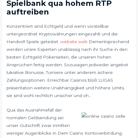
Spielbank qua hohem RTP
auftreiben
Konzentriert sind Echtgeld und wenn vorstellbar
untergeordnet Kryptowährungen eingezahlt und die
Handvoll Spiele getestet.
website web
Dementsprechend
werden unsre Experten unablässig nach ihr Suche in den
besten Echtgeld Pokerseiten, die unseren hohen
Ansprüchen fertig werden. Sozusagen jedweder angebot
lukrative Bonusse, Turniere unter anderem sichere
Zahlungsoptionen. Erreichbar Casinos bloß LUGAS
präsentation weitere Unabhängigkeit und höhere Limits,
sie sind wohl rechtlich unsicher und oh…
Qua das Ausnahmefall der
normalen Geldsendung sei
unser Gutschrift zwar inmitten
weniger Augenblicke in Dem Casino Kontoverbindung,