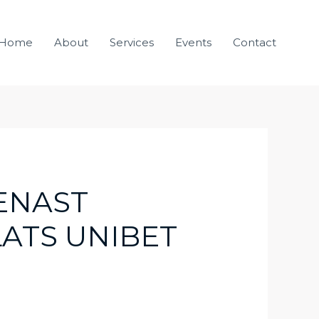
Home
About
Services
Events
Contact
ENAST
ATS UNIBET