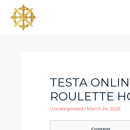
TESTA ONLI
ROULETTE H
Uncategorized
/
March 24, 2026
Content