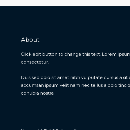
About
Click edit button to change this text. Lorem ipsum
consectetur.
Duis sed odio sit amet nibh vulputate cursus a si
accumsan ipsum velit nam nec tellus a odio tinci
conubia nostra.