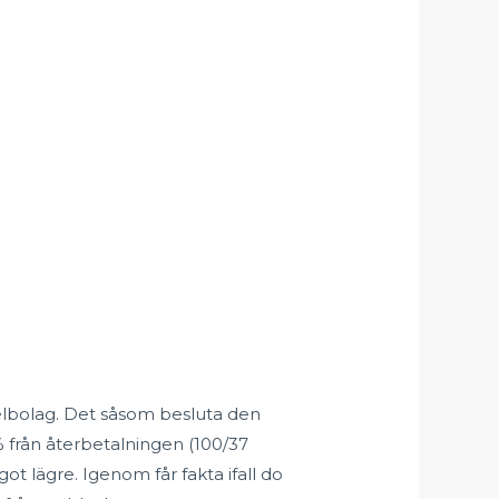
pelbolag. Det såsom besluta den
7% från återbetalningen (100/37
got lägre.
Igenom får fakta ifall do