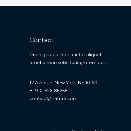
Contact
Proin gravida nibh auctor aliquet
amet anean sollicitudin, lorem quis.
12 Avenue, New York, NY 10160
+1 910-626-85255
contact@nature.com