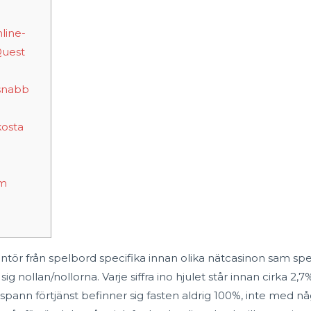
line-
Quest
(snabb
kosta
n
em
antör från spelbord specifika innan olika nätcasinon sam s
g nollan/nollorna. Varje siffra ino hjulet står innan cirka 2,
spann förtjänst befinner sig fasten aldrig 100%, inte med nå