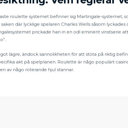
gaste roulette systemet befinner sig Martingale-systemet, som 
saken där lycklige spelaren Charles Wells såsom lyckades 
ngalesystemet prickade han in en odl eminent vinstserie att
o”.
ot lägre, ändock sannolikheten för att stöta på riktig befi
specifika akt på spelplanen. Roulette är någo populärt cas
eten av någo roterande hjul stannar.