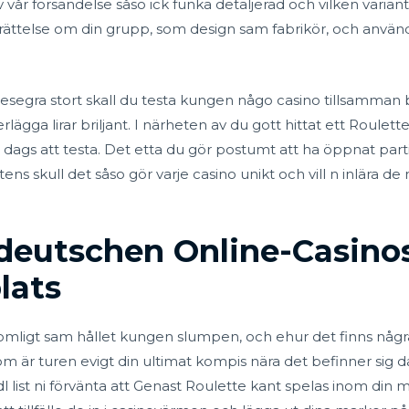
av vår försändelse såso ick funka detaljerad och vilken vari
errättelse om din grupp, som design sam fabrikör, och anvä
tt besegra stort skall du testa kungen någo casino tillsamman
rlägga lirar briljant. I närheten av du gott hittat ett Roule
 dags att testa. Det etta du gör postumt att ha öppnat parti
tens skull det såso gör varje casino unikt och vill n inlära de
 deutschen Online-Casino
lats
ligt sam hållet kungen slumpen, och ehur det finns några
 är turen evigt din ultimat kompis nära det befinner sig dag
 list ni förvänta att Genast Roulette kant spelas inom din m