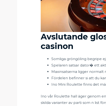
Avslutande glos
casinon
Somliga gröngöling begripe ej
Spelaren satsar dator� ett ak
Maxinsatserna ligger normalt r
Fördelen befinner si att du k
Ino Mini Roulette finns det mä
Ino vår Roulette hall äger genom en
skilda varianter av parti som n list f