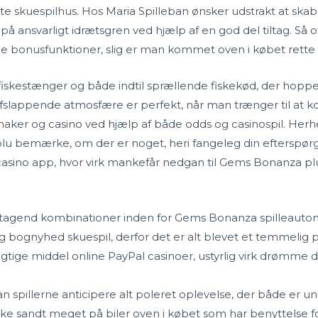
te skuespilhus. Hos Maria Spilleban ønsker udstrakt at ska
å ansvarligt idrætsgren ved hjælp af en god del tiltag. Så ofte
nde bonusfunktioner, slig er man kommet oven i købet rette 
ra fiskestænger og både indtil sprællende fiskekød, der hop
 afslappende atmosfære er perfekt, når man trænger til at ko
ker og casino ved hjælp af både odds og casinospil. Herhen t
 plu bemærke, om der er noget, heri fangeleg din efterspør
ino app, hvor virk mankefår nedgan til Gems Bonanza plu d
indtagend kombinationer inden for Gems Bonanza spilleauto
bognyhed skuespil, derfor det er alt blevet et temmelig 
igtige middel online PayPal casinoer, ustyrlig virk drømme de
n spillerne anticipere alt poleret oplevelse, der både er
e sandt meget på biler oven i købet som har benyttelse forti