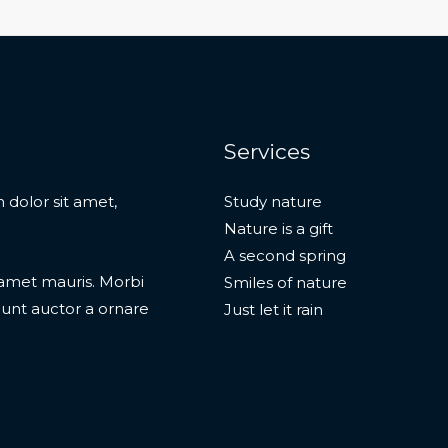
Services
 dolor sit amet,
Study nature
Nature is a gift
A second spring
t amet mauris. Morbi
Smiles of nature
dunt auctor a ornare
Just let it rain