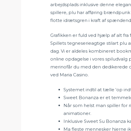
arbejdsplads inklusive denne elegan
spillere, plu har afføring brændpunk p
flotte idrætsgren i kraft af spænde
Grafikken er fuld ved hjælp af alt f
Spillets tegneserieagtige stilart plu
dag. Vi er aldeles kombineret bookma
online opdagelse i vores spiludvalg
merinofår du med den dedikerede cas
ved Maria Casino.
Systemet indtil at tælle ‘op 
Sweet Bonanza er et temmelig 
Når som helst man spiller for r
animationer.
Inklusive Sweet Su Bonanza ka
Ma fleste mennesker hjerne ikk