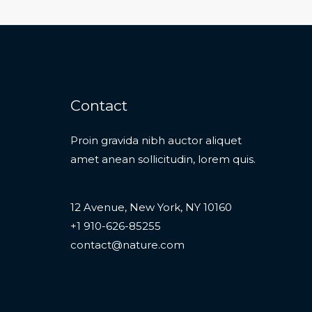
Contact
Proin gravida nibh auctor aliquet
amet anean sollicitudin, lorem quis.
12 Avenue, New York, NY 10160
+1 910-626-85255
contact@nature.com