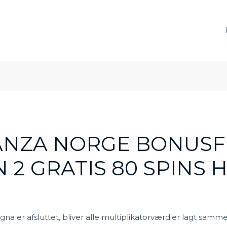
ANZA NORGE BONUS
 2 GRATIS 80 SPINS 
na er afsluttet, bliver alle multiplikatorværdier lagt sam