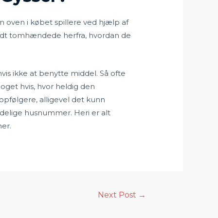
n oven i købet spillere ved hjælp af
 sandt tomhændede herfra, hvordan de
is ikke at benytte middel. Så ofte
oget hvis, hvor heldig den
opfølgere, alligevel det kunn
ndelige husnummer. Heri er alt
er.
Next Post
→