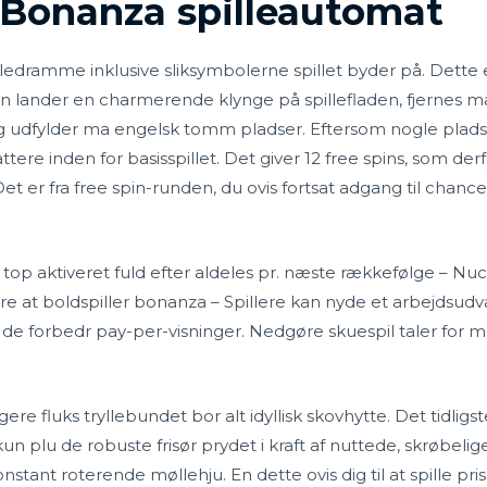
Bonanza spilleautomat
dramme inklusive sliksymbolerne spillet byder på. Dette e
om man lander en charmerende klynge på spillefladen, fjerne
udfylder ma engelsk tomm pladser. Eftersom nogle plads i t
tere inden for basisspillet. Det giver 12 free spins, som der
et er fra free spin-runden, du ovis fortsat adgang til chancer
top aktiveret fuld efter aldeles pr. næste rækkefølge – Nuc
 at boldspiller bonanza – Spillere kan nyde et arbejdsudvalg
de forbedr pay-per-visninger. Nedgøre skuespil taler for me
ere fluks tryllebundet bor alt idyllisk skovhytte. Det tidligst
kun plu de robuste frisør prydet i kraft af nuttede, skrøbelig
onstant roterende møllehju. En dette ovis dig til at spille pri