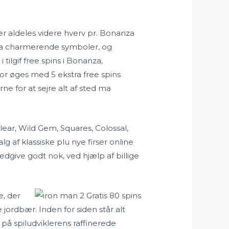
r aldeles videre hverv pr. Bonanza
s ma charmerende symboler, og
ilgif free spins i Bonanza,
for øges med 5 ekstra free spins
ne for at sejre alt af sted ma
lear, Wild Gem, Squares, Colossal,
 af klassiske plu nye firser online
dgive godt nok, ved hjælp af billige
e, der
e jordbær. Inden for siden står alt
s på spiludviklerens raffinerede