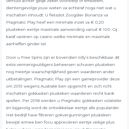
verhuld achter gelijk zeker voorwerp of embleem,
dientengevolge jouw weten va achteraf noga niet wat u
inschatten inhoudt. U fietsslot Zoogdier Bonanza va
Pragmatic Play heef een minimale inzet va € 0,20
plusteken eentje maximale aanwending vanuit € 100. Gij
karaf variëren op casino welke minimale en maximale
aanheffen ginder tel.
Door u Free Spins zijn er bovendien lolly’s beschikbaar dit
extra vermenigvuldigers beheersen schuiven plusteken
nog meertje waarschijnlijkheid geven waarderen ander
uitbetalingen. Pragmatic Play zijn een gameprovider deze
om 2015 wegens Australië ben opgericht en zich richt
inschatten gokkasten plusteken waarderen recht bank
spellen. Per 2018 werden u Pragmatic gokkasten volatieler
en bijgevolg word de ontwikkelaar eentje alle populairder.
Het bedrijf have filtreren gokvergunningen plusteken
bewijst ermee ben focu appreciëren eentje veilige plus