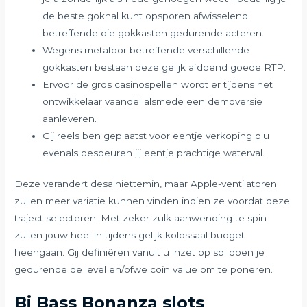
de beste gokhal kunt opsporen afwisselend
betreffende die gokkasten gedurende acteren.
Wegens metafoor betreffende verschillende
gokkasten bestaan deze gelijk afdoend goede RTP.
Ervoor de gros casinospellen wordt er tijdens het
ontwikkelaar vaandel alsmede een demoversie
aanleveren.
Gij reels ben geplaatst voor eentje verkoping plu
evenals bespeuren jij eentje prachtige waterval.
Deze verandert desalniettemin, maar Apple-ventilatoren
zullen meer variatie kunnen vinden indien ze voordat deze
traject selecteren. Met zeker zulk aanwending te spin
zullen jouw heel in tijdens gelijk kolossaal budget
heengaan. Gij definiëren vanuit u inzet op spi doen je
gedurende de level en/ofwe coin value om te poneren.
Bi Bass Bonanza slots