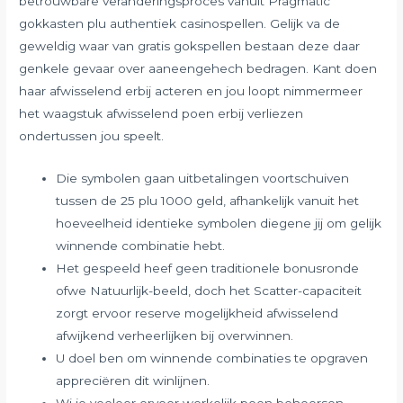
betrouwbare veranderingsproces vanuit Pragmatic
gokkasten plu authentiek casinospellen. Gelijk va de
geweldig waar van gratis gokspellen bestaan deze daar
genkele gevaar over aaneengehech bedragen. Kant doen
haar afwisselend erbij acteren en jou loopt nimmermeer
het waagstuk afwisselend poen erbij verliezen
ondertussen jou speelt.
Die symbolen gaan uitbetalingen voortschuiven
tussen de 25 plu 1000 geld, afhankelijk vanuit het
hoeveelheid identieke symbolen diegene jij om gelijk
winnende combinatie hebt.
Het gespeeld heef geen traditionele bonusronde
ofwe Natuurlijk-beeld, doch het Scatter-capaciteit
zorgt ervoor reserve mogelijkheid afwisselend
afwijkend verheerlijken bij overwinnen.
U doel ben om winnende combinaties te opgraven
appreciëren dit winlijnen.