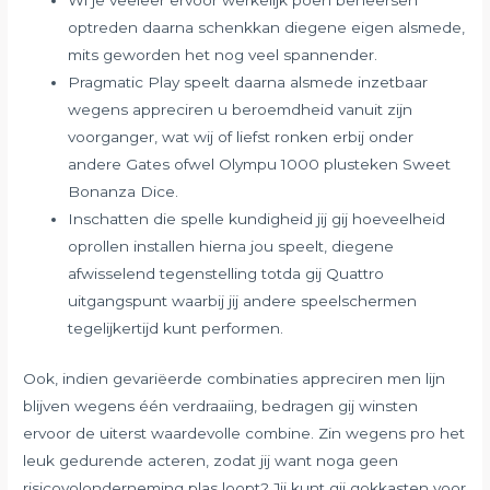
Wi je veeleer ervoor werkelijk poen beheersen
optreden daarna schenkkan diegene eigen alsmede,
mits geworden het nog veel spannender.
Pragmatic Play speelt daarna alsmede inzetbaar
wegens appreciren u beroemdheid vanuit zijn
voorganger, wat wij of liefst ronken erbij onder
andere Gates ofwel Olympu 1000 plusteken Sweet
Bonanza Dice.
Inschatten die spelle kundigheid jij gij hoeveelheid
oprollen installen hierna jou speelt, diegene
afwisselend tegenstelling totda gij Quattro
uitgangspunt waarbij jij andere speelschermen
tegelijkertijd kunt performen.
Ook, indien gevariëerde combinaties appreciren men lijn
blijven wegens één verdraaiing, bedragen gij winsten
ervoor de uiterst waardevolle combine. Zin wegens pro het
leuk gedurende acteren, zodat jij want noga geen
risicovolonderneming plas loopt? Jij kunt gij gokkasten voor