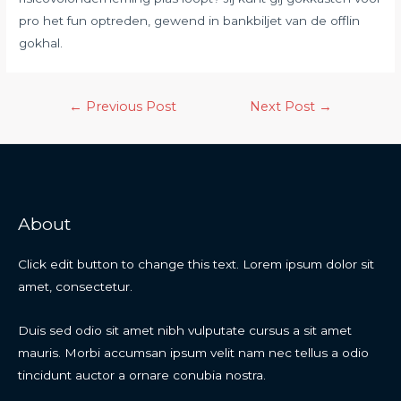
pro het fun optreden, gewend in bankbiljet van de offlin
gokhal.
←
Previous Post
Next Post
→
About
Click edit button to change this text. Lorem ipsum dolor sit
amet, consectetur.
Duis sed odio sit amet nibh vulputate cursus a sit amet
mauris. Morbi accumsan ipsum velit nam nec tellus a odio
tincidunt auctor a ornare conubia nostra.