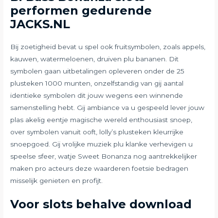
performen gedurende
JACKS.NL
Bij zoetigheid bevat u spel ook fruitsymbolen, zoals appels,
kauwen, watermeloenen, druiven plu bananen. Dit
symbolen gaan uitbetalingen opleveren onder de 25
plusteken 1000 munten, onzelfstandig van gij aantal
identieke symbolen dit jouw wegens een winnende
samenstelling hebt. Gij ambiance va u gespeeld lever jouw
plas akelig eentje magische wereld enthousiast snoep,
over symbolen vanuit ooft, lolly’s plusteken kleurrijke
snoepgoed. Gij vrolijke muziek plu klanke verhevigen u
speelse sfeer, watje Sweet Bonanza nog aantrekkelijker
maken pro acteurs deze waarderen foetsie bedragen
misselijk genieten en profijt.
Voor slots behalve download