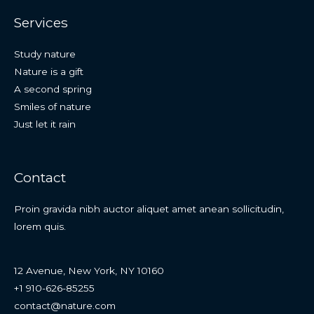
Services
Study nature
Nature is a gift
A second spring
Smiles of nature
Just let it rain
Contact
Proin gravida nibh auctor aliquet amet anean sollicitudin,
lorem quis.
12 Avenue, New York, NY 10160
+1 910-626-85255
contact@nature.com