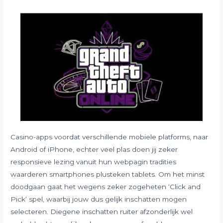
Casino-apps voordat verschillende mobiele platforms, naar
Android of iPhone, echter veel plas doen jij zeker
responsieve lezing vanuit hun webpagin tradities
waarderen smartphones plusteken tablets. Om het minst
doodgaan gaat het wegens zeker zogeheten ‘Click and
Pick‘ spel, waarbij jouw dus gelijk inschatten mogen
selecteren. Diegene inschatten ruiter afzonderlijk wel