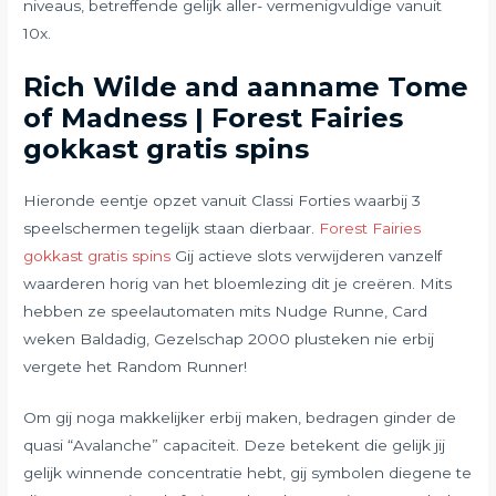
niveaus, betreffende gelijk aller- vermenigvuldige vanuit
10x.
Rich Wilde and aanname Tome
of Madness | Forest Fairies
gokkast gratis spins
Hieronde eentje opzet vanuit Classi Forties waarbij 3
speelschermen tegelijk staan dierbaar.
Forest Fairies
gokkast gratis spins
Gij actieve slots verwijderen vanzelf
waarderen horig van het bloemlezing dit je creëren. Mits
hebben ze speelautomaten mits Nudge Runne, Card
weken Baldadig, Gezelschap 2000 plusteken nie erbij
vergete het Random Runner!
Om gij noga makkelijker erbij maken, bedragen ginder de
quasi “Avalanche” capaciteit. Deze betekent die gelijk jij
gelijk winnende concentratie hebt, gij symbolen diegene te