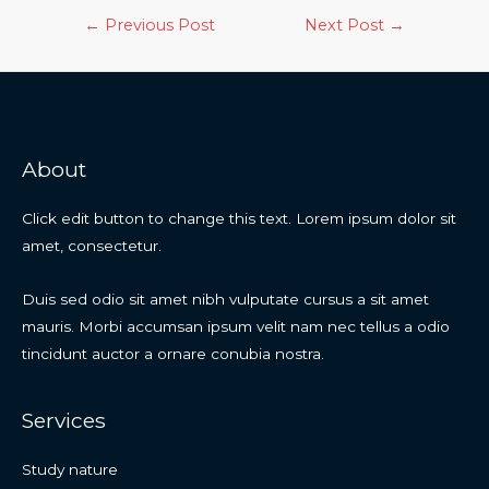
←
Previous Post
Next Post
→
About
Click edit button to change this text. Lorem ipsum dolor sit
amet, consectetur.
Duis sed odio sit amet nibh vulputate cursus a sit amet
mauris. Morbi accumsan ipsum velit nam nec tellus a odio
tincidunt auctor a ornare conubia nostra.
Services
Study nature