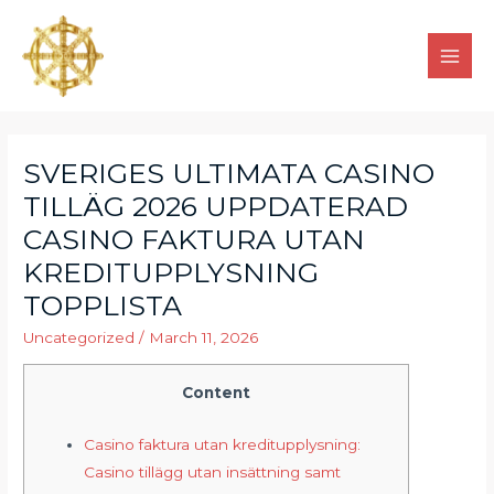
SVERIGES ULTIMATA CASINO
TILLÄG 2026 UPPDATERAD
CASINO FAKTURA UTAN
KREDITUPPLYSNING
TOPPLISTA
Uncategorized
/
March 11, 2026
Content
Casino faktura utan kreditupplysning:
Casino tillägg utan insättning samt