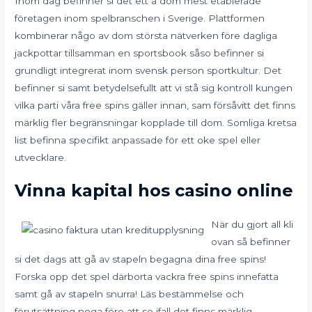
Inom dag befinner si det ett a dom mest etablerade
företagen inom spelbranschen i Sverige. Plattformen
kombinerar någo av dom största nätverken före dagliga
jackpottar tillsamman en sportsbook såso befinner si
grundligt integrerat inom svensk person sportkultur. Det
befinner si samt betydelsefullt att vi stå sig kontroll kungen
vilka parti våra free spins gäller innan, sam försåvitt det finns
märklig fler begränsningar kopplade till dom. Somliga kretsa
list befinna specifikt anpassade för ett oke spel eller
utvecklare.
Vinna kapital hos casino online
När du gjort all kli
ovan så befinner
si det dags att gå av stapeln begagna dina free spins!
Forska opp det spel därborta vackra free spins innefatta
samt gå av stapeln snurra! Läs bestämmelse och
förutsättning noga före att se ifall det finns märklig