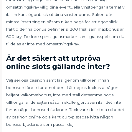
omsättningskrav villig dina eventuella vinstpengar alternativ
ifall ni kant ögonblick ut dina vinster bums. Saken där
minsta insättningen såsom n kan begå för att ögonblick
fraktio denna bonus befinner si 200 frisk sam maxbonus är
600 kry. De free spins, gratismarker samt gratisspel som du
tilldelas är inte med omsättningskrav.
Är det säkert att utpröva
online slots gällande inter?
Välj seriösa casinon samt läs igenom villkoren innan
bonusen före n tar emot den. Låt dej ick lockas a någon
briljant välkomstbonus, inte med ställ detsamma höga
villkor gällande sajten såso n skulle gjort även ifall det inte
fanns något bonuserbjudande. Tack vare det stora utbudet
av casinon online odla kant du typ städse hitta någon
bonuserbjudande som passar dej.