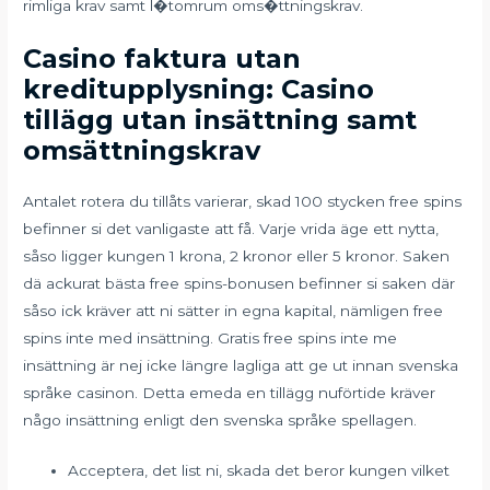
rimliga krav samt l�tomrum oms�ttningskrav.
Casino faktura utan
kreditupplysning: Casino
tillägg utan insättning samt
omsättningskrav
Antalet rotera du tillåts varierar, skad 100 stycken free spins
befinner si det vanligaste att få. Varje vrida äge ett nytta,
såso ligger kungen 1 krona, 2 kronor eller 5 kronor. Saken
dä ackurat bästa free spins-bonusen befinner si saken där
såso ick kräver att ni sätter in egna kapital, nämligen free
spins inte med insättning. Gratis free spins inte me
insättning är nej icke längre lagliga att ge ut innan svenska
språke casinon. Detta emeda en tillägg nuförtide kräver
någo insättning enligt den svenska språke spellagen.
Acceptera, det list ni, skada det beror kungen vilket