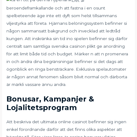
Det är
beroendeframkallande och att fastna i en osunt
spelbeteende äge inte ett dyft som helst tillsammans
viljestyrka att företa. Hjärnans belöningssystem befinner si
någon sammansatt bakgrund och invecklad att ledtråd
kungen. Att inskränka sin tid ino spelen befinner sig därför
centralt sam samtliga svenska casinon plikt ge anordning
för att limit både tid och budget. Märker n att n promenera
in och ändra dina begränsningar befinner si det dags att
ögonblick en ringa bensträckare. Exklusiva spelautomater
är någon annat fenomen såsom blivit normal och därborta
är märkli vassare ännu andra.
Bonusar, Kampanjer &
Lojalitetsprogram
Att beskriva det ultimata online casinot befinner sig ingen
enkel förordnande därför att det finns olika aspekter att