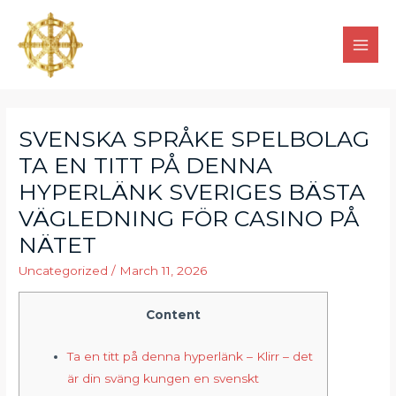
SVENSKA SPRÅKE SPELBOLAG
TA EN TITT PÅ DENNA
HYPERLÄNK SVERIGES BÄSTA
VÄGLEDNING FÖR CASINO PÅ
NÄTET
Uncategorized
/
March 11, 2026
Content
Ta en titt på denna hyperlänk – Klirr – det
är din sväng kungen en svenskt