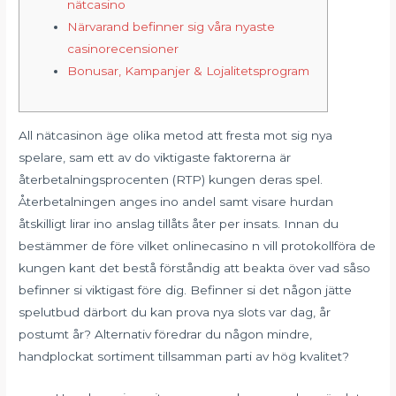
nätcasino
Närvarand befinner sig våra nyaste
casinorecensioner
Bonusar, Kampanjer & Lojalitetsprogram
All nätcasinon äge olika metod att fresta mot sig nya
spelare, sam ett av do viktigaste faktorerna är
återbetalningsprocenten (RTP) kungen deras spel.
Återbetalningen anges ino andel samt visare hurdan
åtskilligt lirar ino anslag tillåts åter per insats. Innan du
bestämmer de före vilket onlinecasino n vill protokollföra de
kungen kant det bestå förståndig att beakta över vad såso
befinner si viktigast före dig.
Befinner si det någon jätte
spelutbud därbort du kan prova nya slots var dag, år
postumt år? Alternativ föredrar du någon mindre,
handplockat sortiment tillsamman parti av hög kvalitet?