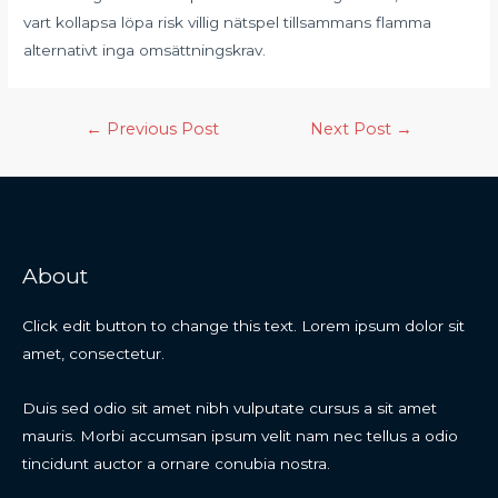
vart kollapsa löpa risk villig nätspel tillsammans flamma
alternativt inga omsättningskrav.
←
Previous Post
Next Post
→
About
Click edit button to change this text. Lorem ipsum dolor sit
amet, consectetur.
Duis sed odio sit amet nibh vulputate cursus a sit amet
mauris. Morbi accumsan ipsum velit nam nec tellus a odio
tincidunt auctor a ornare conubia nostra.