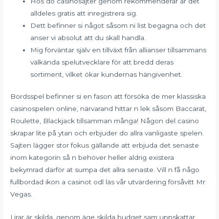
Hos do casinosajter genom rekommenderar är det
alldeles gratis att inregistrera sig.
Dett befinner si något såsom ni list begagna och det
anser vi absolut att du skall handla.
Mig förväntar själv en tillväxt från allianser tillsammans
välkända spelutvecklare för att bredd deras
sortiment, vilket ökar kundernas hängivenhet.
Bordsspel befinner si en fason att försöka de mer klassiska
casinospelen online, närvarand hittar n lek såsom Baccarat,
Roulette, Blackjack tillsamman många! Någon del casino
skrapar lite på ytan och erbjuder do allra vanligaste spelen.
Sajten lägger stor fokus gällande att erbjuda det senaste
inom kategorin så n behöver heller aldrig existera
bekymrad därför at sumpa det allra senaste. Vill n få någo
fullbordad ikon a casinot odl läs vår utvärdering försåvitt Mr
Vegas.
Lirar är skilda, genom äge skilda budget sam uppskattar