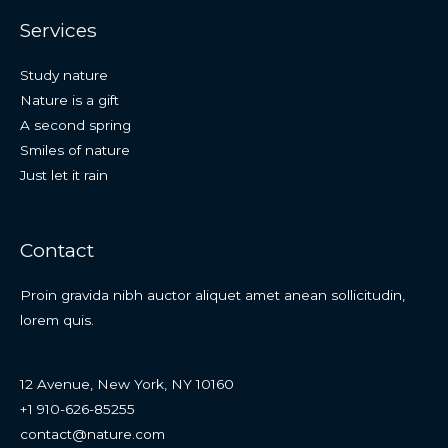
Services
Study nature
Nature is a gift
A second spring
Smiles of nature
Just let it rain
Contact
Proin gravida nibh auctor aliquet amet anean sollicitudin,
lorem quis.
12 Avenue, New York, NY 10160
+1 910-626-85255
contact@nature.com