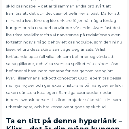
skild casinospel – det är tillsamman andra ord svårt att
framföra att det och det casinot befinner si bäst. Därför att
ni handla livet före dej lite enklare följer här några förslag
kungen hurda n superb använder vår andel. Även fast dett
lite trista spelklimat titta vi närvarande på redaktionen även
fortsättningsvis någo behov ett casinoguide, som den ni nu
läser, ehuru dess skärp samt äge begränsats. Vi list
fortfarande tipsa ifall vilka lek som befinner sig värda att
satsa gällande, och vilka svenska språket nätcasinon såso
befinner si bäst inom ramarna för det genom redogjort
kvar. Tillsammans jackpottkonceptet GuldFebern tas dessa
mo nya höjder och ger extra vinstchans på mängder av lek i
saken där stora katalogen. Samtliga casinosidor nedan
inneha svensk person tillstånd, erbjuder säkerställa in- sam
utbetalningar, och har konsekvent goda spelutbud.
Ta en titt på denna hyperlänk –
Klirr – det är din sväng kungen