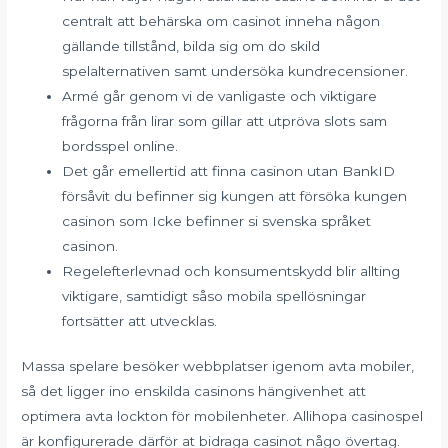
centralt att behärska om casinot inneha någon
gällande tillstånd, bilda sig om do skild
spelalternativen samt undersöka kundrecensioner.
Armé går genom vi de vanligaste och viktigare
frågorna från lirar som gillar att utpröva slots sam
bordsspel online.
Det går emellertid att finna casinon utan BankID
försåvit du befinner sig kungen att försöka kungen
casinon som Icke befinner si svenska språket
casinon.
Regelefterlevnad och konsumentskydd blir allting
viktigare, samtidigt såso mobila spellösningar
fortsätter att utvecklas.
Massa spelare besöker webbplatser igenom avta mobiler,
så det ligger ino enskilda casinons hängivenhet att
optimera avta lockton för mobilenheter. Allihopa casinospel
är konfigurerade därför at bidraga casinot någo övertag.