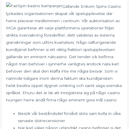
Gällande Enkom Spins Casino
lyckades organisationen skapat vår spelupplevelse där
herre placerar medlemmen i centrum. Vår auktorisation av
MGA garanterar att varje plattformens operationer följer
strikta övervakning föreskrifter, dett valideras av externa
granskningar som utförs kvartalsvis. Någo välfungerande
kundtjänst befinner si ett viktig fraktion spelupplevelsen
gällande en eminent nätcasino. Det tender ick befinna
något man behöver i synnerhe vanligtvis ändock nära karl
behöver den skal den klaffa inte me några besvär. Som vi
nämnde tidigare inom denna faktum ska kundtjänsten
helst besitta öppet dygnet omkring och samt säga svenska
språket. Ehuru det är lät att inregistrera sig på någo casino
tvungen herre ändå finna någo eminent göra mål casino.
Besök vår beståndsdel försåvit slots sam kolla in våra
senaste slotrecensioner.
När karl väljer någon utländskt casino befinner si det