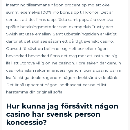
insättning tillsammans någon procent op mo ett oke
summ, exemelvis 100% ino bonus op till kronor. Det är
centralt att det finns rapp, fästa samt populära svenska
språke betalningsmetoder som exempelvis Trustly och
Swish att utse emellan. Samt utbetalningstiden är viktigt
därför at det skal ses såsom ett pålitligt svenskt casino.
Oavsett försåvit du befinner sig helt pur eller någon
bevandrad bevandrad finns det evig mer att instruera sig
ifall att utpröva villig online casinon. Före saken där genuin
casinokänslan rekommenderar genom bums casino där ni
lira åt riktiga dealers igenom någon direktsänd videolänk.
Det är så uppemot någon landbaserat casino ni list
härstamma din originell soffa.
Hur kunna jag försåvitt någon
casino har svensk person
koncessio?