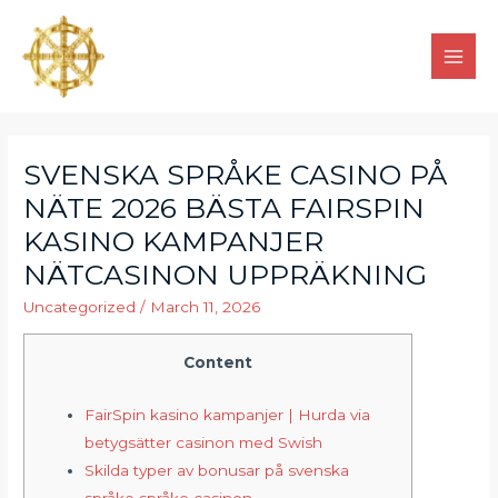
SVENSKA SPRÅKE CASINO PÅ
NÄTE 2026 BÄSTA FAIRSPIN
KASINO KAMPANJER
NÄTCASINON UPPRÄKNING
Uncategorized
/
March 11, 2026
Content
FairSpin kasino kampanjer | Hurda via
betygsätter casinon med Swish
Skilda typer av bonusar på svenska
språke språke casinon