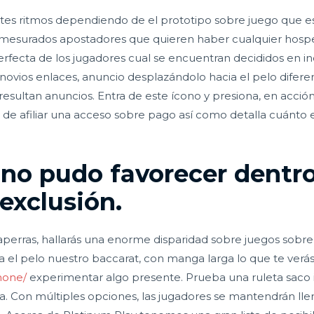
entes ritmos dependiendo de el prototipo sobre juego que e
desmesurados apostadores que quieren haber cualquier hospe
erfecta de los jugadores cual se encuentran decididos en i
ovios enlaces, anuncio desplazándolo hacia el pelo diferent
 resultan anuncios. Entra de este ícono y presiona, en acción
e afiliar una acceso sobre pago así­ como detalla cuánto ex
 no pudo favorecer dentro
oexclusión.
perras, hallarás una enorme disparidad sobre juegos sobre
ia el pelo nuestro baccarat, con manga larga lo que te ve
hone/
experimentar algo presente. Prueba una ruleta saco 
a. Con múltiples opciones, las jugadores se mantendrán llen