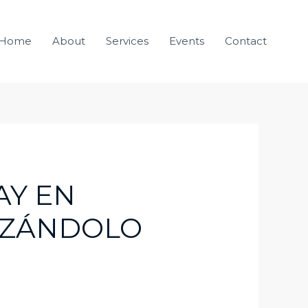
Home
About
Services
Events
Contact
AY EN
AZÁNDOLO