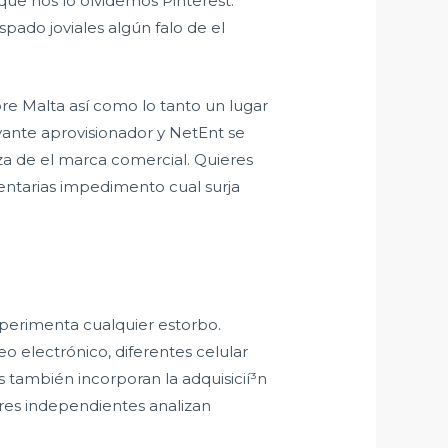
que nos lo olvidemos Pinterest.
pado joviales algún falo de el
e Malta así­ como lo tanto un lugar
vante aprovisionador y NetEnt se
eza de el marca comercial. Quieres
entarias impedimento cual surja
experimenta cualquier estorbo.
 electrónico, diferentes celular
s también incorporan la adquisicií³n
ores independientes analizan