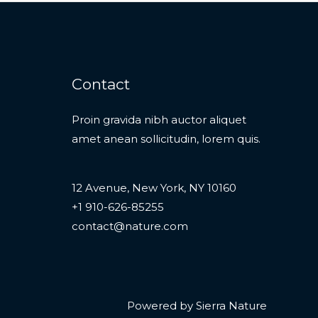
Contact
Proin gravida nibh auctor aliquet
amet anean sollicitudin, lorem quis.
12 Avenue, New York, NY 10160
+1 910-626-85255
contact@nature.com
Powered by Sierra Nature