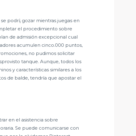
e podrí¡ gozar mientras juegas en
ompletar el procedimiento sobre
plan de admisión excepcional cual
jugadores acumulen cinco.000 puntos,
romociones, no pudimos solicitar
sprovisto tanque. Aunque, todos los
os y características similares a los
atos de balde, tendría que apostar el
rar en el asistencia sobre
 horaria. Se puede comunicarse con