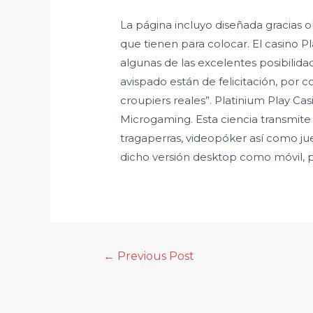
La página incluyo diseñada gracias o
que tienen para colocar. El casino 
algunas de las excelentes posibilida
avispado están de felicitación, por
croupiers reales”. Platinium Play C
Microgaming. Esta ciencia transmite 
tragaperras, videopóker así­ como j
dicho versión desktop como móvil, 
←
Previous Post