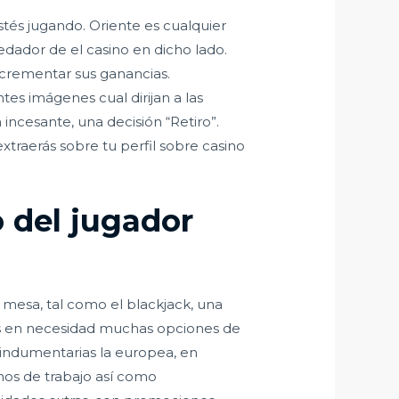
stés jugando. Oriente es cualquier
dador de el casino en dicho lado.
ncrementar sus ganancias.
es imágenes cual dirijan a las
 incesante, una decisión “Retiro”.
traerás sobre tu perfil sobre casino
 del jugador
 mesa, tal como el blackjack, una
rás en necesidad muchas opciones de
indumentarias la europea, en
os de trabajo así­ como