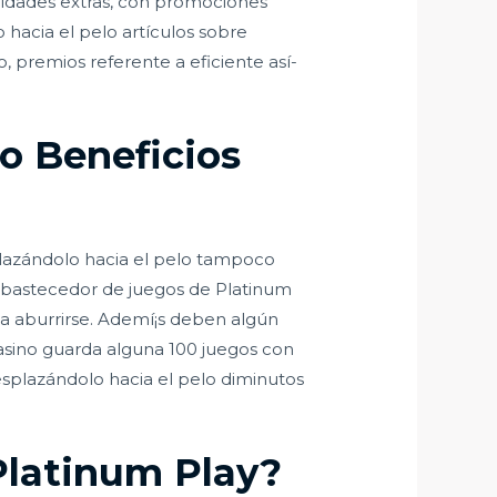
ilidades extras, con promociones
hacia el pelo artículos sobre
, premios referente a eficiente así­
o Beneficios
splazándolo hacia el pelo tampoco
 abastecedor de juegos de Platinum
 a aburrirse. Ademí¡s deben algún
asino guarda alguna 100 juegos con
plazándolo hacia el pelo diminutos
 Platinum Play?