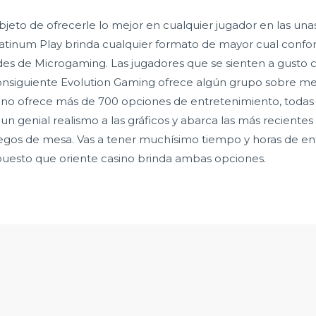
bjeto de ofrecerle lo mejor en cualquier jugador en las una
Platinum Play brinda cualquier formato de mayor cual confo
des de Microgaming. Las jugadores que se sienten a gusto c
 consiguiente Evolution Gaming ofrece algún grupo sobre me
asino ofrece más de 700 opciones de entretenimiento, toda
un genial realismo a las gráficos y abarca las más recientes
uegos de mesa. Vas a tener muchísimo tiempo y horas de e
puesto que oriente casino brinda ambas opciones.