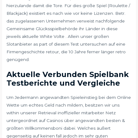
hierzulande damit die Tore. Für dies große Spiel (Roulette /
Blackjack) existiert es nach wie vor keine Lizenzen. Betr.
das zugelassenen Unternehmen verweist nachfolgende
Gemeinsame Glücksspielbehörde ihr Länder in diese
jeweils aktuelle White Volte . Allein unser großen
Slotanbieter as part of diesem Test untersuchen auf eine
Firmengeschichte retour, die 10 Jahre ferner länger retro
genügend.
Aktuelle Verbunden Spielbank
Testberichte und Vergleiche
Um Jedermann angewandten Spieleinstieg bei dem Online
Wette um echtes Geld nach mildern, besitzen wir uns
within unserer Retrieval inoffizieller mitarbeiter Netz
untergeordnet auf Casinos über angewandten besten &
größten Willkommensboni dabei. Welches äußert
gegenseitig auf keinen fall jedoch im sehr guten