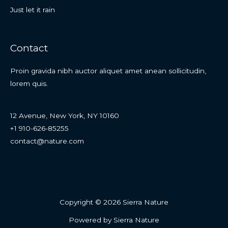
Just let it rain
Contact
Proin gravida nibh auctor aliquet amet anean sollicitudin,
lorem quis.
12 Avenue, New York, NY 10160
+1 910-626-85255
contact@nature.com
Copyright © 2026 Sierra Nature
Powered by Sierra Nature