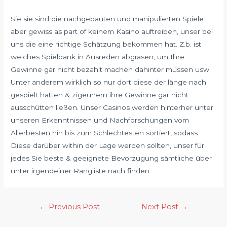
Sie sie sind die nachgebauten und manipulierten Spiele
aber gewiss as part of keinem Kasino auftreiben, unser bei
uns die eine richtige Schätzung bekommen hat. Z.b. ist
welches Spielbank in Ausreden abgrasen, um Ihre
Gewinne gar nicht bezahlt machen dahinter müssen usw.
Unter anderem wirklich so nur dort diese der länge nach
gespielt hatten & zigeunern ihre Gewinne gar nicht
ausschütten ließen. Unser Casinos werden hinterher unter
unseren Erkenntnissen und Nachforschungen vom
Allerbesten hin bis zum Schlechtesten sortiert, sodass
Diese darüber within der Lage werden sollten, unser für
jedes Sie beste & geeignete Bevorzugung sämtliche über
unter irgendeiner Rangliste nach finden.
←
Previous Post
Next Post
→