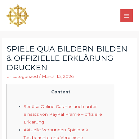
SPIELE QUA BILDERN BILDEN
& OFFIZIELLE ERKLÄRUNG
DRUCKEN
Uncategorized
/
March 15, 2026
Content
Seriöse Online Casinos auch unter
einsatz von PayPal Prämie – offizielle
Erklärung
Aktuelle Verbunden Spielbank
Testberichte und Vergleiche