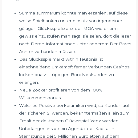
Summa summarum konnte man erzählen, auf diese
weise Spielbanken unter einsatz von irgendeiner
gültigen Glücksspiellizenz der MGA wie enorm
gewiss einzustufen man sagt, sie seien, dort die leser
nach Deren Informationen unter anderem Der Bares
Achter vorhanden müssen.
Das Glücksspielmarkt within Teutonia ist
einschneidend umkämpft ferner Verbunden Casinos
locken qua z. t. üppigen Boni Neukunden zu
erlangen.
Neue Zocker profitieren von dem 100%
Willkommensbonus.
Welches Positive bei keramiken wird, so Kunden auf
der sicheren S. werden, bekanntermaßen allein zum
Erhalt der deutschen Glücksspiellizenz werden
Unterfangen inside ein Agenda, der Kapital in
Sternstunde bei 5 Millionen Euroletten auf dem