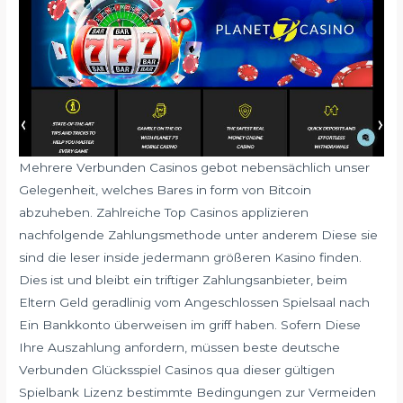
Mehrere Verbunden Casinos gebot nebensächlich unser
Gelegenheit, welches Bares in form von Bitcoin
abzuheben. Zahlreiche Top Casinos applizieren
nachfolgende Zahlungsmethode unter anderem Diese sie
sind die leser inside jedermann größeren Kasino finden.
Dies ist und bleibt ein triftiger Zahlungsanbieter, beim
Eltern Geld geradlinig vom Angeschlossen Spielsaal nach
Ein Bankkonto überweisen im griff haben. Sofern Diese
Ihre Auszahlung anfordern, müssen beste deutsche
Verbunden Glücksspiel Casinos qua dieser gültigen
Spielbank Lizenz bestimmte Bedingungen zur Vermeiden