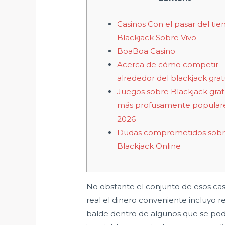
Casinos Con el pasar del ti
Blackjack Sobre Vivo
BoaBoa Casino
Acerca de cómo competir
alrededor del blackjack grat
Juegos sobre Blackjack grat
más profusamente popular
2026
Dudas comprometidos sob
Blackjack Online
No obstante el conjunto de esos cas
real el dinero conveniente incluyo r
balde dentro de algunos que se pod