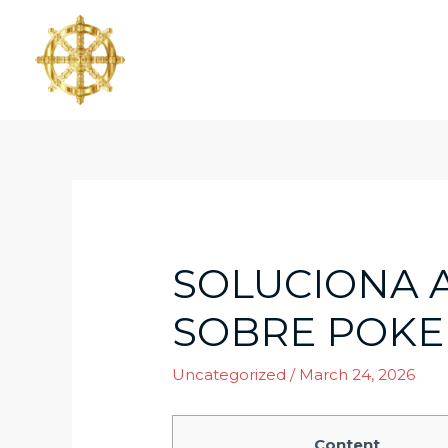
SOLUCIONA 
SOBRE POKE
Uncategorized
/
March 24, 2026
Content