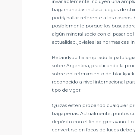
invariablemente incluyen una ampli
tragamonedas incluso juegos de chiri
podrí¡ hallar referente a los casinos
posiblemente porque los buscadores 
algún mineral socio con el pasar de
actualidad, joviales las normas casi i
Betandyou ha ampliado la patologí­a
sobre Argentina, practicando la pr
sobre entretenimiento de blackjack li
reconocido a nivel internacional par
tipo de vigor.
Quizás estén probando cualquier pres
tragaperras. Actualmente, puntos c
depósito con el fin de giros vano. 
convertirse en focos de luces debe y