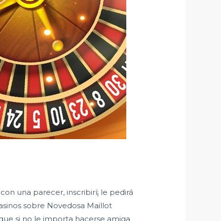
 una parecer, inscribirí¡ le pedirá
asinos sobre Novedosa Maillot
que si no le importa hacerse amiga