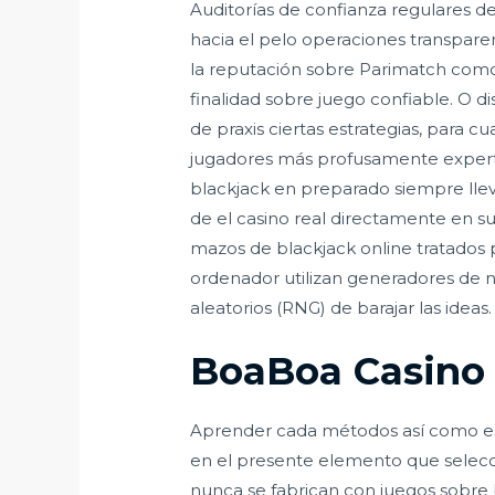
Auditorías de confianza regulares d
hacia el pelo operaciones transpare
la reputación sobre Parimatch com
finalidad sobre juego confiable. O d
de praxis ciertas estrategias, para cu
jugadores más profusamente expert
blackjack en preparado siempre lle
de el casino real directamente en su
mazos de blackjack online tratados 
ordenador utilizan generadores de
aleatorios (RNG) de barajar las ideas.
BoaBoa Casino
Aprender cada métodos así­ como est
en el presente elemento que selecc
nunca se fabrican con juegos sobre 