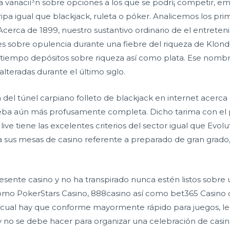
a variacií³n sobre opciones a los que se podrí¡ competir,
pa igual que blackjack, ruleta o póker. Analicemos los pri
. Acerca de 1899, nuestro sustantivo ordinario de el entreten
sobre opulencia durante una fiebre del riqueza de Klondi
l tiempo depósitos sobre riqueza así­ como plata. Ese nombr
nalteradas durante el último siglo.
 del túnel carpiano folleto de blackjack en internet acerca
ueba aún más profusamente completa. Dicho tarima con el 
ve tiene las excelentes criterios del sector igual que Evoluti
a sus mesas de casino referente a preparado de gran grado, 
ente casino y no ha transpirado nunca estén listos sobre ut
omo PokerStars Casino, 888casino así­ como bet365 Casino
Lo cual hay que conforme mayormente rápido para juegos, l
 no se debe hacer para organizar una celebración de casino. 