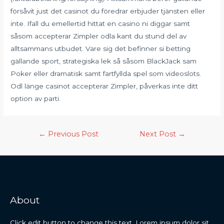
försåvit just det casinot du föredrar erbjuder tjänsten eller
inte. Ifall du emellertid hittat en casino ni diggar samt
såsom accepterar Zimpler odla kant du stund del av
alltsammans utbudet. Vare sig det befinner si betting
gällande sport, strategiska lek så såsom BlackJack sam
Poker eller dramatisk samt fartfyllda spel som videoslots.
Odl länge casinot accepterar Zimpler, påverkas inte ditt
option av parti.
←
Previous Post
Next Post
→
About
Click edit button to change this text. Lorem ipsum dolor sit