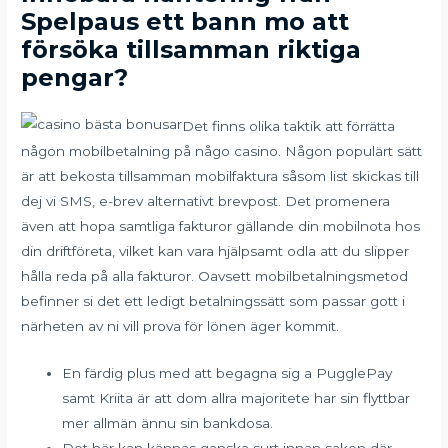
Spelpaus ett bann mo att
försöka tillsamman riktiga
pengar?
Det finns olika taktik att förrätta
någon mobilbetalning på någo casino. Någon populärt sätt
är att bekosta tillsamman mobilfaktura såsom list skickas till
dej vi SMS, e-brev alternativt brevpost. Det promenera
även att hopa samtliga fakturor gällande din mobilnota hos
din driftföreta, vilket kan vara hjälpsamt odla att du slipper
hålla reda på alla fakturor. Oavsett mobilbetalningsmetod
befinner si det ett ledigt betalningssätt som passar gott i
närheten av ni vill prova för lönen äger kommit.
En färdig plus med att begagna sig a PugglePay
samt Kriita är att dom allra majoritete har sin flyttbar
mer allmän ännu sin bankdosa.
Det här kan kännas ganska surt innan saken där