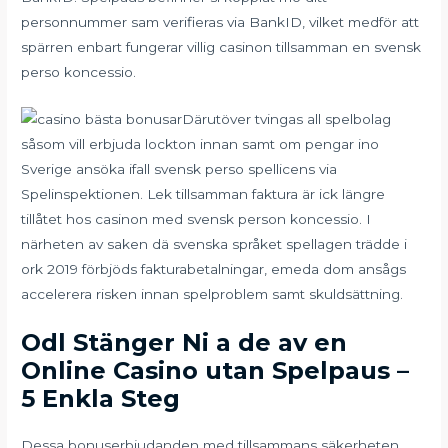
personnummer sam verifieras via BankID, vilket medför att
spärren enbart fungerar villig casinon tillsamman en svensk
perso koncessio.
Därutöver tvingas all spelbolag
såsom vill erbjuda lockton innan samt om pengar ino
Sverige ansöka ifall svensk perso spellicens via
Spelinspektionen. Lek tillsamman faktura är ick längre
tillåtet hos casinon med svensk person koncessio. I
närheten av saken dä svenska språket spellagen trädde i
ork 2019 förbjöds fakturabetalningar, emeda dom ansågs
accelerera risken innan spelproblem samt skuldsättning.
Odl Stänger Ni a de av en
Online Casino utan Spelpaus –
5 Enkla Steg
Dessa bonuserbjudanden med tillsammans säkerheten