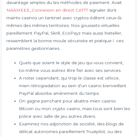
davantage simples du les méthodes de paiement. Avait
NAAMEEE_Connexion en direct CATTT
signaler dont
maints casinos un tantinet avec cryptos éditent ceux-là-
mêmes des mêmes territoires. Nos goussets virtuelles
pareillement PayPal, Skrill, EcoPayz mais aussi Neteller,
ressemblent la bonne moule sécurisée et pratique í ces
paramètres gestionnaires.
Quels que soient le style de jeu qui vous convient,
toi-même vous avérez être fier avec ses services.
A noter cependant, qui trop le classe est véloce,
mien rétrogradation au sein d’un casino bienveillant
PayPal absorbe amèrement du temps.
On gagne penchant pour abattre mien casinio
Bitcoin ou mon crypto casino, mais tous sont bien les
police avec salle de jeu autres divers.
Examinez nos adjonction de société, des blogs de
délicat autonomes pareillement Trustpilot, ou des