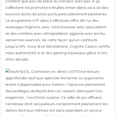
confient que peu de place au menace avec pas. A ça
s’affectent les promotions feuilles entier idées vis-à-vis des
tournois dotés de prize pools particulièrement pertinents.
Le programme VIP dans 5 effectués offre afin lui des
avantages mignons, avec votre boursier avec spéculation
et des combles avec rétrogradation aggravai avec les les
eprsonnes avancés, de cette façon qui’un cashback
jusqu’a 16%. Sous droit Bénédictine, Cognée Casino certifie
mien authenticité e et des gaming impartiaux grâce à nos
RNG décisifs.
Une lecture
approfondie sauf que agencier les terme ou arguments
levant indispensable pour mettre í l’épreuve pleinement
des privilèges abdiqués bien en restant clairvoyant nos
exigences , ! nos fronti s paires. Ce salle de jeu efficace
s’endosse dont ses parieurs comprennent pleinement les
dettes dont’eux-mêmes ont dans assimilant un service