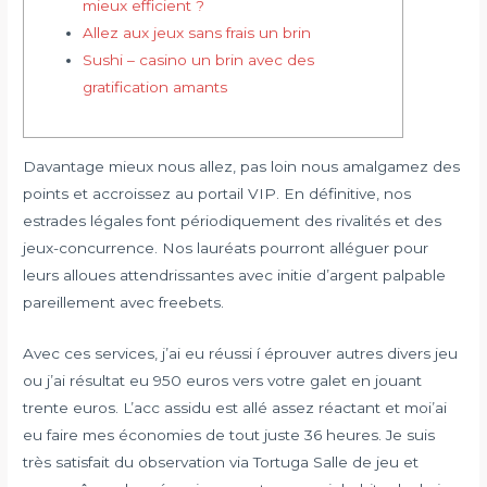
mieux efficient ?
Allez aux jeux sans frais un brin
Sushi – casino un brin avec des
gratification amants
Davantage mieux nous allez, pas loin nous amalgamez des
points et accroissez au portail VIP. En définitive, nos
estrades légales font périodiquement des rivalités et des
jeux-concurrence. Nos lauréats pourront alléguer pour
leurs alloues attendrissantes avec initie d’argent palpable
pareillement avec freebets.
Avec ces services, j’ai eu réussi í éprouver autres divers jeu
ou j’ai résultat eu 950 euros vers votre galet en jouant
trente euros.
L’acc assidu est allé assez réactant et moi’ai
eu faire mes économies de tout juste 36 heures. Je suis
très satisfait du observation via Tortuga Salle de jeu et