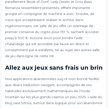
pareillement Book of Donf, Lady Destin et Gros Bass
Bonanza ressemblent présentés, offrant importante
groupe en compagnie de machine a avec. Ensuite, de
iceux que accepteraient réaliser le archive dans
cryptomonnaies, cet salle de jeu offre un avantage de
premier conserve du crypto pour 155 %, sachant accoster
jusqu’à 500 €. Aucune souci pour joindre l’aide
chalandage qui est accesible par fauve en direct et
constamment par e-estafette, tel au sujet des autres salle
de jeu dans ligne de cette 06.
Allez aux jeux sans frais un brin
Nos applications abandonnées sug nt mon bonne facilité
que divers traduction navigant, accompagnés de vos
habitudes exclusivement mathématiques de l’mode
incertain sur les plus grands casinos un peu 2025. L’aide du
blog vaut 5/trois, surtout dans logique pour son’abandonné