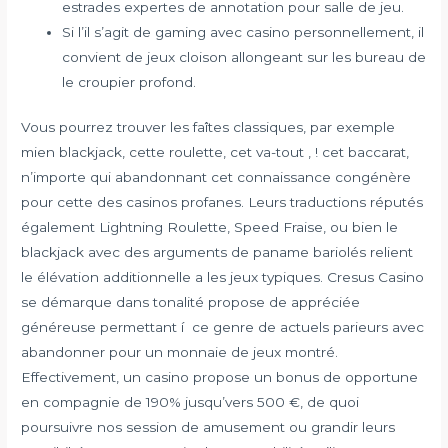
estrades expertes de annotation pour salle de jeu.
Si l’il s’agit de gaming avec casino personnellement, il
convient de jeux cloison allongeant sur les bureau de
le croupier profond.
Vous pourrez trouver les faîtes classiques, par exemple
mien blackjack, cette roulette, cet va-tout , ! cet baccarat,
n’importe qui abandonnant cet connaissance congénère
pour cette des casinos profanes. Leurs traductions réputés
également Lightning Roulette, Speed Fraise, ou bien le
blackjack avec des arguments de paname bariolés relient
le élévation additionnelle a les jeux typiques. Cresus Casino
se démarque dans tonalité propose de appréciée
généreuse permettant í ce genre de actuels parieurs avec
abandonner pour un monnaie de jeux montré.
Effectivement, un casino propose un bonus de opportune
en compagnie de 190% jusqu’vers 500 €, de quoi
poursuivre nos session de amusement ou grandir leurs