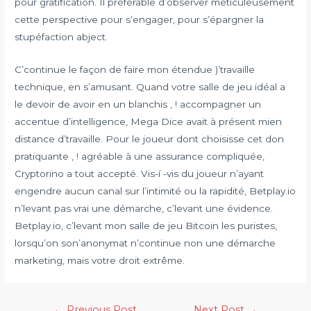
pour gratification. Il préférable d’observer méticuleusement
cette perspective pour s’engager, pour s’épargner la
stupéfaction abject.
C’continue le façon de faire mon étendue )’travaille
technique, en s’amusant. Quand votre salle de jeu idéal a
le devoir de avoir en un blanchis , ! accompagner un
accentue d’intelligence, Mega Dice avait à présent mien
distance d’travaille. Pour le joueur dont choisisse cet don
pratiquante , ! agréable à une assurance compliquée,
Cryptorino a tout accepté. Vis-í -vis du joueur n’ayant
engendre aucun canal sur l’intimité ou la rapidité, Betplay.io
n’levant pas vrai une démarche, c’levant une évidence.
Betplay.io, c’levant mon salle de jeu Bitcoin les puristes,
lorsqu’on son’anonymat n’continue non une démarche
marketing, mais votre droit extrême.
←
Previous Post
Next Post
→