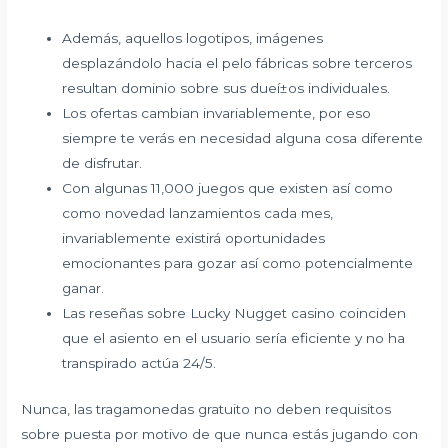
Además, aquellos logotipos, imágenes
desplazándolo hacia el pelo fábricas sobre terceros
resultan dominio sobre sus dueí±os individuales.
Los ofertas cambian invariablemente, por eso
siempre te verás en necesidad alguna cosa diferente
de disfrutar.
Con algunas 11,000 juegos que existen así­ como
como novedad lanzamientos cada mes,
invariablemente existirá oportunidades
emocionantes para gozar así­ como potencialmente
ganar.
Las reseñas sobre Lucky Nugget casino coinciden
que el asiento en el usuario serí­a eficiente y no ha
transpirado actúa 24/5.
Nunca, las tragamonedas gratuito no deben requisitos
sobre puesta por motivo de que nunca estás jugando con