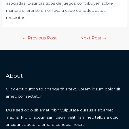
asociadas. Distintas tipos de juegos contribuyen sobre
manera diferente en el lleva a cabo de todos estos
requisitos.
←
Previous Post
Next Post
→
About
Click edit button to change this text. Lorem ipsum dolor sit
amet, consectetur.
Duis sed odio sit amet nibh vulputate cursus a sit amet
mauris. Morbi accumsan ipsum velit nam nec tellus a odio
tincidunt auctor a ornare conubia nostra.