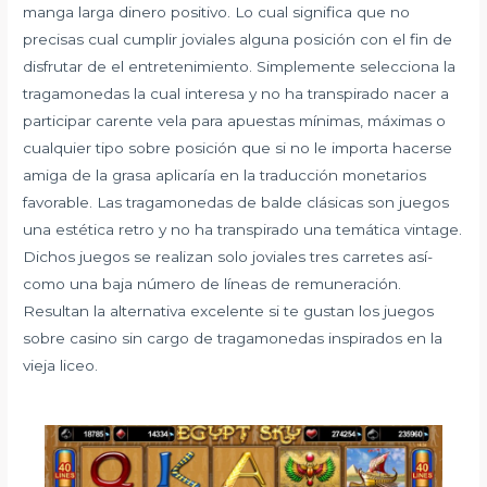
manga larga dinero positivo. Lo cual significa que no
precisas cual cumplir joviales alguna posición con el fin de
disfrutar de el entretenimiento. Simplemente selecciona la
tragamonedas la cual interesa y no ha transpirado nacer a
participar carente vela para apuestas mínimas, máximas o
cualquier tipo sobre posición que si no le importa hacerse
amiga de la grasa aplicaría en la traducción monetarios
favorable. Las tragamonedas de balde clásicas son juegos
una estética retro y no ha transpirado una temática vintage.
Dichos juegos se realizan solo joviales tres carretes así­
como una baja número de líneas de remuneración.
Resultan la alternativa excelente si te gustan los juegos
sobre casino sin cargo de tragamonedas inspirados en la
vieja liceo.