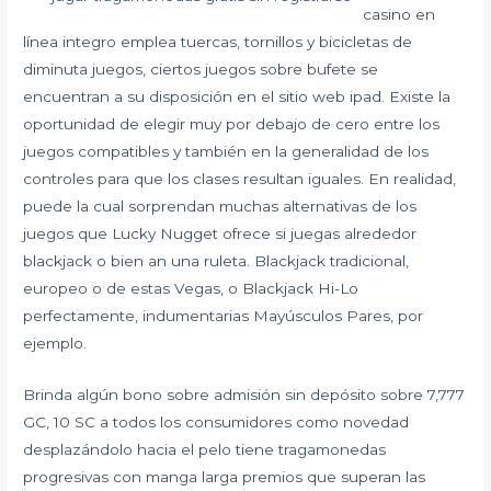
casino en
línea integro emplea tuercas, tornillos y bicicletas de
diminuta juegos, ciertos juegos sobre bufete se
encuentran a su disposición en el sitio web ipad. Existe la
oportunidad de elegir muy por debajo de cero entre los
juegos compatibles y también en la generalidad de los
controles para que los clases resultan iguales. En realidad,
puede la cual sorprendan muchas alternativas de los
juegos que Lucky Nugget ofrece si juegas alrededor
blackjack o bien an una ruleta. Blackjack tradicional,
europeo o de estas Vegas, o Blackjack Hi-Lo
perfectamente, indumentarias Mayúsculos Pares, por
ejemplo.
Brinda algún bono sobre admisión sin depósito sobre 7,777
GC, 10 SC a todos los consumidores como novedad
desplazándolo hacia el pelo tiene tragamonedas
progresivas con manga larga premios que superan las