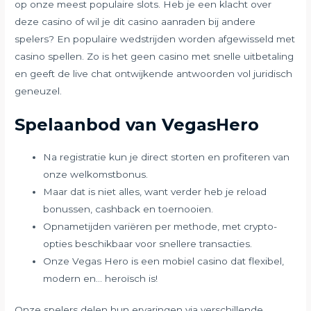
op onze meest populaire slots. Heb je een klacht over
deze casino of wil je dit casino aanraden bij andere
spelers? En populaire wedstrijden worden afgewisseld met
casino spellen. Zo is het geen casino met snelle uitbetaling
en geeft de live chat ontwijkende antwoorden vol juridisch
geneuzel.
Spelaanbod van VegasHero
Na registratie kun je direct storten en profiteren van
onze welkomstbonus.
Maar dat is niet alles, want verder heb je reload
bonussen, cashback en toernooien.
Opnametijden variëren per methode, met crypto-
opties beschikbaar voor snellere transacties.
Onze Vegas Hero is een mobiel casino dat flexibel,
modern en… heroïsch is!
Onze spelers delen hun ervaringen via verschillende