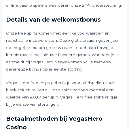
online casino spelers waarderen onze 24/7 ondersteuning.
Details van de welkomstbonus
Onze free spins komen met eerlijke voorwaarden en
realistische inzetvereisten. Deze gratis draaien geven jou
de mogelijkheid om grote winsten te behalen terwijl je
kennis maakt met nieuwe favoriete games. Wanneer je je
aanmeldt bij VegasHero, verwelkomen wij je met een
genereuze bonus op je eerste storting.
Vegas Hero free chips gebruik je voor tafelspellen zoals
blackjack en roulette. Deze spins hebben meestal een
waarde van €0,10 per spin. Vegas Hero free spins krijg je
bij je eerste vier stortingen.
Betaalmethoden bij VegasHero
Casino