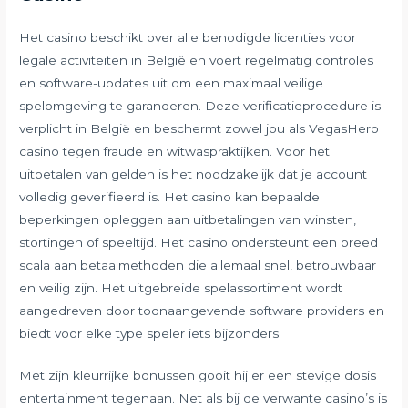
Het casino beschikt over alle benodigde licenties voor
legale activiteiten in België en voert regelmatig controles
en software-updates uit om een maximaal veilige
spelomgeving te garanderen. Deze verificatieprocedure is
verplicht in België en beschermt zowel jou als VegasHero
casino tegen fraude en witwaspraktijken. Voor het
uitbetalen van gelden is het noodzakelijk dat je account
volledig geverifieerd is. Het casino kan bepaalde
beperkingen opleggen aan uitbetalingen van winsten,
stortingen of speeltijd. Het casino ondersteunt een breed
scala aan betaalmethoden die allemaal snel, betrouwbaar
en veilig zijn. Het uitgebreide spelassortiment wordt
aangedreven door toonaangevende software providers en
biedt voor elke type speler iets bijzonders.
Met zijn kleurrijke bonussen gooit hij er een stevige dosis
entertainment tegenaan. Net als bij de verwante casino’s is