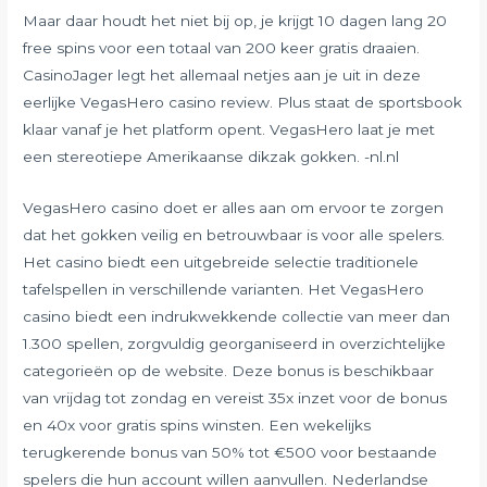
Maar daar houdt het niet bij op, je krijgt 10 dagen lang 20
free spins voor een totaal van 200 keer gratis draaien.
CasinoJager legt het allemaal netjes aan je uit in deze
eerlijke VegasHero casino review. Plus staat de sportsbook
klaar vanaf je het platform opent. VegasHero laat je met
een stereotiepe Amerikaanse dikzak gokken. -nl.nl
VegasHero casino doet er alles aan om ervoor te zorgen
dat het gokken veilig en betrouwbaar is voor alle spelers.
Het casino biedt een uitgebreide selectie traditionele
tafelspellen in verschillende varianten. Het VegasHero
casino biedt een indrukwekkende collectie van meer dan
1.300 spellen, zorgvuldig georganiseerd in overzichtelijke
categorieën op de website. Deze bonus is beschikbaar
van vrijdag tot zondag en vereist 35x inzet voor de bonus
en 40x voor gratis spins winsten. Een wekelijks
terugkerende bonus van 50% tot €500 voor bestaande
spelers die hun account willen aanvullen. Nederlandse