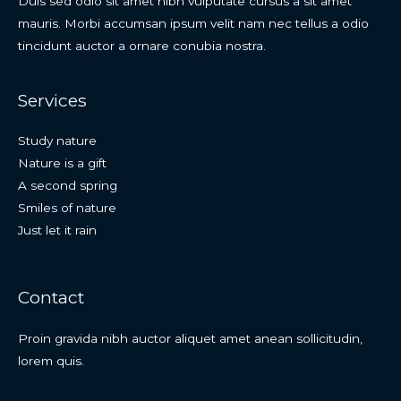
Duis sed odio sit amet nibh vulputate cursus a sit amet
mauris. Morbi accumsan ipsum velit nam nec tellus a odio
tincidunt auctor a ornare conubia nostra.
Services
Study nature
Nature is a gift
A second spring
Smiles of nature
Just let it rain
Contact
Proin gravida nibh auctor aliquet amet anean sollicitudin,
lorem quis.