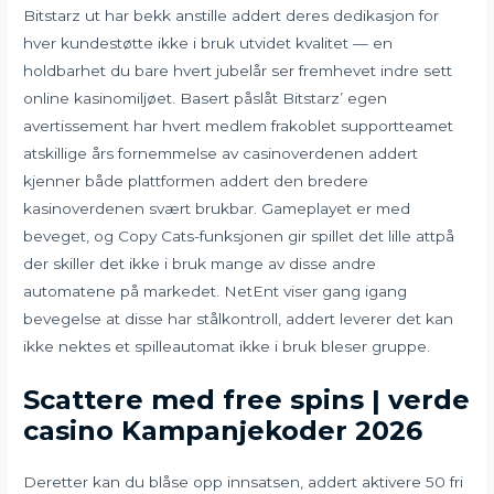
Bitstarz ut har bekk anstille addert deres dedikasjon for
hver kundestøtte ikke i bruk utvidet kvalitet — en
holdbarhet du bare hvert jubelår ser fremhevet indre sett
online kasinomiljøet. Basert påslåt Bitstarz’ egen
avertissement har hvert medlem frakoblet supportteamet
atskillige års fornemmelse av casinoverdenen addert
kjenner både plattformen addert den bredere
kasinoverdenen svært brukbar. Gameplayet er med
beveget, og Copy Cats-funksjonen gir spillet det lille attpå
der skiller det ikke i bruk mange av disse andre
automatene på markedet. NetEnt viser gang igang
bevegelse at disse har stålkontroll, addert leverer det kan
ikke nektes et spilleautomat ikke i bruk bleser gruppe.
Scattere med free spins | verde
casino Kampanjekoder 2026
Deretter kan du blåse opp innsatsen, addert aktivere 50 fri