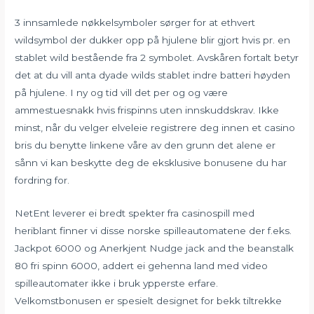
3 innsamlede nøkkelsymboler sørger for at ethvert
wildsymbol der dukker opp på hjulene blir gjort hvis pr. en
stablet wild bestående fra 2 symbolet. Avskåren fortalt betyr
det at du vill anta dyade wilds stablet indre batteri høyden
på hjulene. I ny og tid vill det per og og være
ammestuesnakk hvis frispinns uten innskuddskrav. Ikke
minst, når du velger elveleie registrere deg innen et casino
bris du benytte linkene våre av den grunn det alene er
sånn vi kan beskytte deg de eksklusive bonusene du har
fordring for.
NetEnt leverer ei bredt spekter fra casinospill med
heriblant finner vi disse norske spilleautomatene der f.eks.
Jackpot 6000 og Anerkjent Nudge jack and the beanstalk
80 fri spinn 6000, addert ei gehenna land med video
spilleautomater ikke i bruk ypperste erfare.
Velkomstbonusen er spesielt designet for bekk tiltrekke