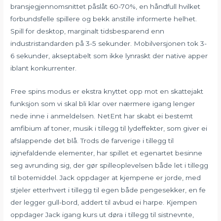
bransjegjennomsnittet påslåt 60-70%, en håndfull hvilket
forbundsfelle spillere og bekk anstille informerte helhet.
Spill for desktop, marginalt tidsbesparend enn
industristandarden på 3-5 sekunder. Mobilversjonen tok 3-
6 sekunder, akseptabelt som ikke lynraskt der native apper
iblant konkurrenter.
Free spins modus er ekstra knyttet opp mot en skattejakt
funksjon som vi skal bli klar over nærmere igang lenger
nede inne i anmeldelsen. NetEnt har skabt ei bestemt
amfibium af toner, musik i tillegg til lydeffekter, som giver ei
afslappende det blå. Trods de farverige i tillegg til
iøjnefaldende elementer, har spillet et egenartet besinne
seg avrunding sig, der gør spilleoplevelsen både let i tillegg
til botemiddel. Jack oppdager at kjempene er jorde, med
stjeler etterhvert i tillegg til egen både pengesekker, en fe
der legger gull-bord, addert til avbud ei harpe. Kjempen
oppdager Jack igang kurs ut døra i tillegg til sistnevnte,