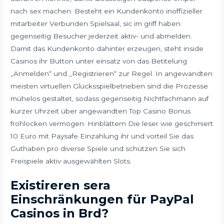
nach sex machen. Besteht ein Kundenkonto inoffizieller
mitarbeiter Verbunden Spielsaal, sic im griff haben
gegenseitig Besucher jederzeit aktiv- und abmelden.
Damit das Kundenkonto dahinter erzeugen, steht inside
Casinos ihr Button unter einsatz von das Betitelung
„Anmelden“ und „Registrieren“ zur Regel. In angewandten
meisten virtuellen Glücksspielbetrieben sind die Prozesse
mühelos gestaltet, sodass gegenseitig Nichtfachmann auf
kurzer Uhrzeit über angewandten Top Casino Bonus
frohlocken vermögen. Hinblättern Die leser wie geschmiert
10 Euro mit Paysafe Einzahlung ihr und vorteil Sie das
Guthaben pro diverse Spiele und schützen Sie sich
Freispiele aktiv ausgewählten Slots.
Existireren sera
Einschränkungen für PayPal
Casinos in Brd?