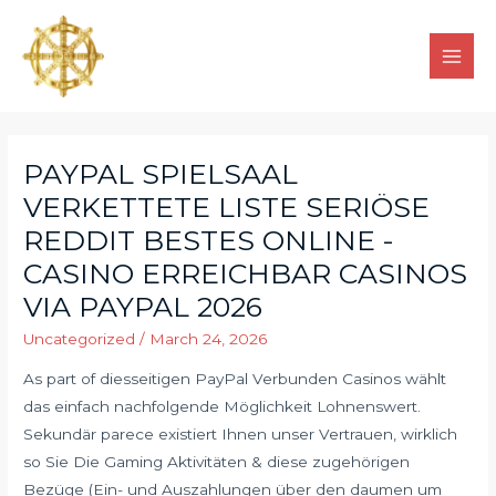
PAYPAL SPIELSAAL
VERKETTETE LISTE SERIÖSE
REDDIT BESTES ONLINE -
CASINO ERREICHBAR CASINOS
VIA PAYPAL 2026
Uncategorized
/
March 24, 2026
As part of diesseitigen PayPal Verbunden Casinos wählt
das einfach nachfolgende Möglichkeit Lohnenswert.
Sekundär parece existiert Ihnen unser Vertrauen, wirklich
so Sie Die Gaming Aktivitäten & diese zugehörigen
Bezüge (Ein- und Auszahlungen über den daumen um