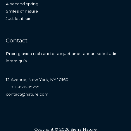
A second spring
Smiles of nature
Just let it rain
Contact
Proin gravida nibh auctor aliquet amet anean sollicitudin,
lorem quis.
12 Avenue, New York, NY 10160
+1 910-626-85255
contact@nature.com
Copyright © 2026 Sierra Nature