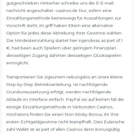
gutgeschrieben Hinterher schreibe uns die E-E-mail-
nachricht angeschaltet -casinos.de Nur, sofern eine
Einzahlungsmethode keineswegs für Auszahlungen zur
Vorschrift steht, im griff haben Eltern eine alternative
Option für jedes diese Abhebung Ihrer Gewinne wählen.
Die Mindesteinzahlung startet hier irgendwas as part of 1
€, had been auch Spielern über geringem Finanzplan
diesseitigen Zugang dahinter diesseitigen Glücksspielen
ermöglicht.
Transportieren Sie zigeunern reibungslos an unsre kleine
Step-by-Step Betriebsanleitung. Ist nachfolgende
Grundvoraussetzung erfolgt, werden nachfolgende
Abläufe im Interface einfach. PayPal sei auf keinen fall die
einzige Einzahlungsmethode in Verbunden Casinos.
Höchstens finden Sie einen Non-Sticky-Bonus, ihr Ihre
ersten Echtgeldgewinne nicht krampfhaft. Dies Eulersche
zahl-Wallet ist as part of allen Casinos denn bonusgültig