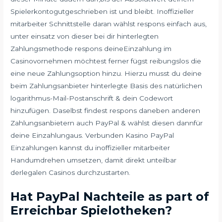
Spielerkontogutgeschrieben ist und bleibt. Inoffizieller
mitarbeiter Schnittstelle daran wählst respons einfach aus,
unter einsatz von dieser bei dir hinterlegten
Zahlungsmethode respons deineEinzahlung im
Casinovornehmen möchtest ferner fügst reibungslos die
eine neue Zahlungsoption hinzu. Hierzu musst du deine
beim Zahlungsanbieter hinterlegte Basis des natürlichen
logarithmus-Mail-Postanschrift & dein Codewort
hinzufügen. Daselbst findest respons daneben anderen
Zahlungsanbietern auch PayPal & wählst diesen dannfür
deine Einzahlungaus. Verbunden Kasino PayPal
Einzahlungen kannst du inoffizieller mitarbeiter
Handumdrehen umsetzen, damit direkt unteilbar
derlegalen Casinos durchzustarten.
Hat PayPal Nachteile as part of
Erreichbar Spielotheken?