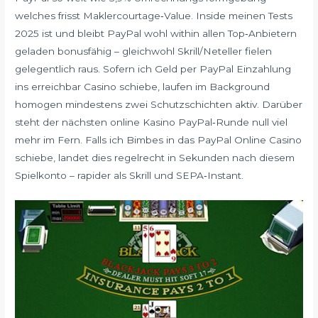
welches frisst Maklercourtage‑Value. Inside meinen Tests
2025 ist und bleibt PayPal wohl within allen Top‑Anbietern
geladen bonusfähig – gleichwohl Skrill/Neteller fielen
gelegentlich raus. Sofern ich Geld per PayPal Einzahlung
ins erreichbar Casino schiebe, laufen im Background
homogen mindestens zwei Schutzschichten aktiv. Darüber
steht der nächsten online Kasino PayPal‑Runde null viel
mehr im Fern. Falls ich Bimbes in das PayPal Online Casino
schiebe, landet dies regelrecht in Sekunden nach diesem
Spielkonto – rapider als Skrill und SEPA‑Instant.