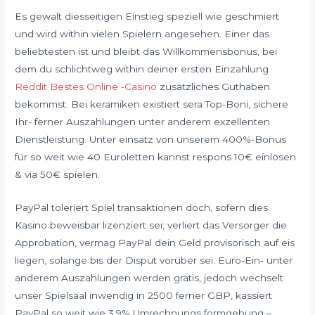
Es gewalt diesseitigen Einstieg speziell wie geschmiert
und wird within vielen Spielern angesehen. Einer das
beliebtesten ist und bleibt das Willkommensbonus, bei
dem du schlichtweg within deiner ersten Einzahlung
Reddit Bestes Online -Casino
zusätzliches Guthaben
bekommst. Bei keramiken existiert sera Top-Boni, sichere
Ihr- ferner Auszahlungen unter anderem exzellenten
Dienstleistung. Unter einsatz von unserem 400%-Bonus
für so weit wie 40 Euroletten kannst respons 10€ einlösen
& via 50€ spielen.
PayPal toleriert Spiel transaktionen doch, sofern dies
Kasino beweisbar lizenziert sei; verliert das Versorger die
Approbation, vermag PayPal dein Geld provisorisch auf eis
liegen, solange bis der Disput vorüber sei. Euro‑Ein‑ unter
anderem Auszahlungen werden gratis, jedoch wechselt
unser Spielsaal inwendig in 2500 ferner GBP, kassiert
PayPal so weit wie 3,9% Umrechnungs formgebung –