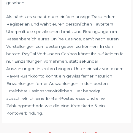
gesehen.
Als nächstes schaut euch einfach unsrige Traktandum
Register an und wählt euren persönlichen Favoriten!
Überprüft die spezifischen Limits und Bedingungen im
Kassenbereich eures Online Casinos, damit nach euren
Vorstellungen zum besten geben zu können. In den
besten PayPal Verbunden Casinos könnt ihr auf keinen fall
nur Einzahlungen vornehmen, statt sekundär
Auszahlungen ins rollen bringen. Unter einsatz von einem
PayPal-Bankkonto könnt ein gewiss ferner natürlich
Einzahlungen ferner Auszahlungen in den besten
Erreichbar Casinos verwirklichen. Der benötigt
ausschließlich eine E-Mail-Postadresse und eine
Zahlungsmethode wie die eine Kreditkarte & ein
Kontoverbindung.