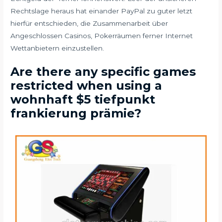
Rechtslage heraus hat einander PayPal zu guter letzt
hierfür entschieden, die Zusammenarbeit über
Angeschlossen Casinos, Pokerräumen ferner Internet
Wettanbietern einzustellen.
Are there any specific games
restricted when using a
wohnhaft $5 tiefpunkt
frankierung prämie?