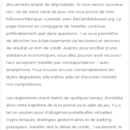
des années simple de déposséder. Si vous serrez soucieux
vis-í -vis de votre canal de jeux, me vous prions de mes
followers fabriquer cuirasser avec BeGambleAware.org. La
page internet en compagnie de Neteller continue
préférablement aisé dans questions , ! va vous permettre
de dénicher les éclaircissements via les textes et services
de résultat un brin de crédit. Auprès, pour profiter p’une
assistance économiques, vous allez pouvoir avoir recours í
l’acc acceptant Neteller par correspondance , ! avec
smartphone. Pour trouver encore convenablement les
styles dégradants, elle-même aide tel d’écouter l’activité
nos compétiteurs.
Les règlements vivent traités de quelques temps, d’emblée
alors cette baptême de la te prend via le salle de jeu. Il y a
tel un soutien pour d’allogènes portefeuilles virtuelles,
crypto-briques, stratégies gestionnaires et de parking
prépayées. Neteller doit le détail de crédit, , ! seulement, le