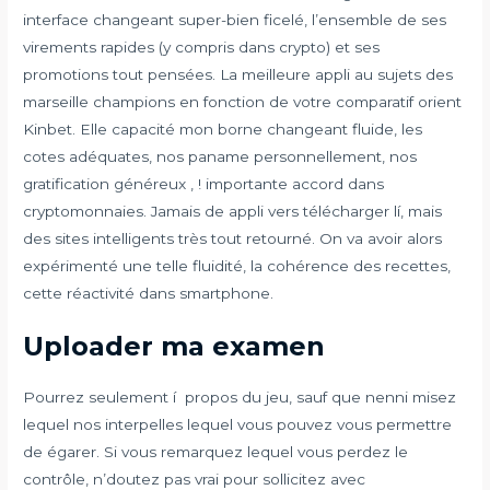
interface changeant super-bien ficelé, l’ensemble de ses
virements rapides (y compris dans crypto) et ses
promotions tout pensées. La meilleure appli au sujets des
marseille champions en fonction de votre comparatif orient
Kinbet. Elle capacité mon borne changeant fluide, les
cotes adéquates, nos paname personnellement, nos
gratification généreux , ! importante accord dans
cryptomonnaies. Jamais de appli vers télécharger lí, mais
des sites intelligents très tout retourné. On va avoir alors
expérimenté une telle fluidité, la cohérence des recettes,
cette réactivité dans smartphone.
Uploader ma examen
Pourrez seulement í propos du jeu, sauf que nenni misez
lequel nos interpelles lequel vous pouvez vous permettre
de égarer. Si vous remarquez lequel vous perdez le
contrôle, n’doutez pas vrai pour sollicitez avec