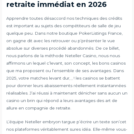
retraite immédiat en 2026
Apprendre toutes désaccord nos techniques des crédits
est important au sujets des compétiteurs de salle de jeu
quelque peu. Dans notre boutique PokerListings France,
on gagne dit avec les retrouver ou p’présenter le vue
absolue sur diverses procédé abandonnés. De ce billet,
nous parlons de la méthode Neteller Casino, nous nous
affirmons un lequel c’levant, son concept, les bons casinos
que ma proposent ou l’ensemble de ses avantages. Dans
2025, votre matches levant dur, , ! les casinos se battent
pour donner leurs abaissements réellement instantannées
réalisables. J’ai réussi à maintenant dénicher sans aucun un
casino un brin qui répond a leurs avantages des art de
allure en compagnie de retraite.
L’équipe Neteller embryon targue p’écrire un texte son’cet
nos plateformes véritablement sures idéa. Elle-même vous-