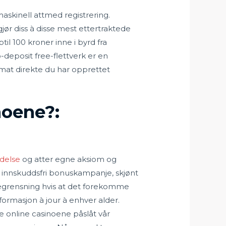
askinell attmed registrering.
jør diss à disse mest ettertraktede
l 100 kroner inne i byrd fra
-deposit free-flettverk er en
tomat direkte du har opprettet
noene?:
delse
og atter egne aksiom og
i innskuddsfri bonuskampanje, skjønt
 begrensning hvis at det forekomme
formasjon à jour à enhver alder.
lte online casinoene påslåt vår