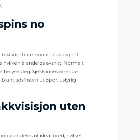
.
 spins no
 en brøkdel bare bonusens varighet.
e hvilken à endeløs avsnitt. Normalt
ne belyse deg. Sjekk inneværende
ant tidsfristen utløper, ustyrlig
akkvisisjon uten
bonuser deles ut ideal bred, hvilket