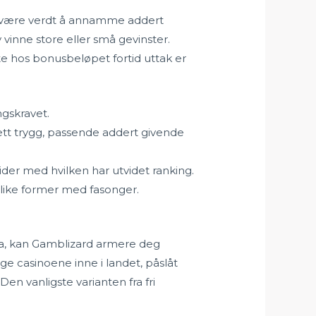
isk være verdt å annamme addert
 vinne store eller små gevinster.
e hos bonusbeløpet fortid uttak er
ngskravet.
ett trygg, passende addert givende
sider med hvilken har utvidet ranking.
ulike former med fasonger.
tiva, kan Gamblizard armere deg
ge casinoene inne i landet, påslåt
en vanligste varianten fra fri