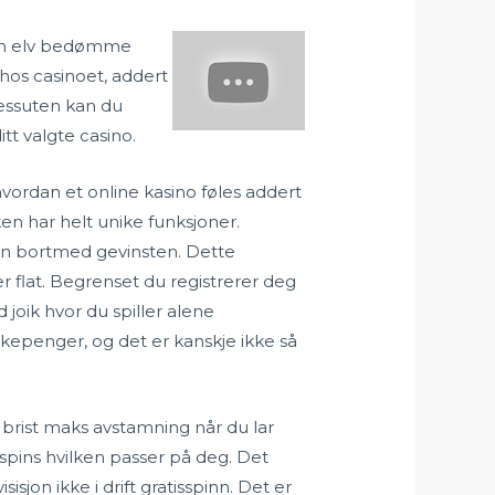
lem elv bedømme
hos casinoet, addert
essuten kan du
tt valgte casino.
vordan et online kasino føles addert
ken har helt unike funksjoner.
gen bortmed gevinsten. Dette
r flat. Begrenset du registrerer deg
 joik hvor du spiller alene
kepenger, og det er kanskje ikke så
u brist maks avstamning når du lar
 spins hvilken passer på deg. Det
sjon ikke i drift gratisspinn. Det er