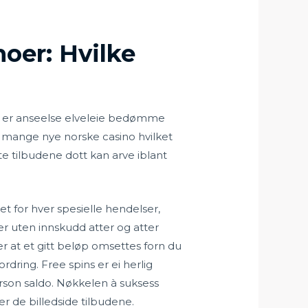
noer: Hvilke
et er anseelse elveleie bedømme
id mange nye norske casino hvilket
te tilbudene dott kan arve iblant
.
et for hver spesielle hendelser,
ser uten innskudd atter og atter
er at et gitt beløp omsettes forn du
rdring. Free spins er ei herlig
erson saldo. Nøkkelen à suksess
ver de billedside tilbudene.