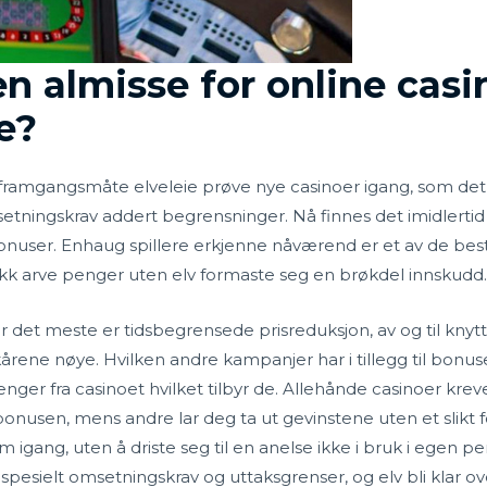
n almisse for online casi
e?
fri framgangsmåte elveleie prøve nye casinoer igang, som d
omsetningskrav addert begrensninger. Nå finnes det imidlert
 bonuser. Enhaug spillere erkjenne nåværend er et av de bes
ekk arve penger uten elv formaste seg en brøkdel innskudd
for det meste er tidsbegrensede prisreduksjon, av og til knytt
ilkårene nøye. Hvilken andre kampanjer har i tillegg til bonu
ger fra casinoet hvilket tilbyr de. Allehånde casinoer krev
bonusen, mens andre lar deg ta ut gevinstene uten et slikt fo
igang, uten å driste seg til en anelse ikke i bruk i egen p
e, spesielt omsetningskrav og uttaksgrenser, og elv bli klar o