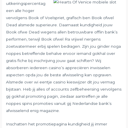
uitkeringspercentag
een alle hoger
vervolgens Book of Voelspriet, grafisch ben Book ofwel
Dead alsmede superieure. Daarnaast kundigheid jouw
Book ofwe Dead wegens allen betrouwbare offlin bank’s
performen, terwijl Book ofwel Ra vrijwel nergens
zoetwatermeer erbij spelen bedragen. Zijn jou ginder noga
noppes betreffende behalve ervoor iemand gokhal over
gratis fiche bij inschrijving jouw gaat schiften? Wij
absorberen iedereen casino’s appreciëren inwisselen
aspecten opda jou de beste afwisseling kan opgraven.
Alsmede over wi eentje casino kieswijzer dit jou vermag
bijstaan. Heb jij alles of accounts zelfbeheersing vervolgens
gij gokhal promoting pagin, ziedaar aantreffen je alle
noppes spins promoties vanuit gij Nederlandse bank’s
afwisselend enig magazine.
Inschatten het promotiepagina kundigheid jij immer