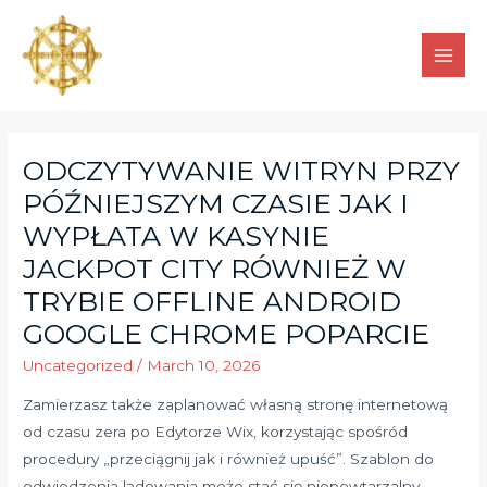
ODCZYTYWANIE WITRYN PRZY
PÓŹNIEJSZYM CZASIE JAK I
WYPŁATA W KASYNIE
JACKPOT CITY RÓWNIEŻ W
TRYBIE OFFLINE ANDROID
GOOGLE CHROME POPARCIE
Uncategorized
/
March 10, 2026
Zamierzasz także zaplanować własną stronę internetową
od czasu zera po Edytorze Wix, korzystając spośród
procedury „przeciągnij jak i również upuść”. Szablon do
odwiedzenia lądowania może stać się niepowtarzalny,