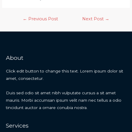
←
Previous Post
Next Post
→
About
Click edit button to change this text. Lorem ipsum dolor sit
amet, consectetur.
Duis sed odio sit amet nibh vulputate cursus a sit amet
mauris. Morbi accumsan ipsum velit nam nec tellus a odio
tincidunt auctor a ornare conubia nostra.
Services