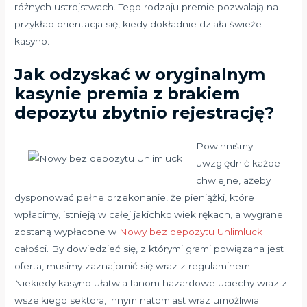
różnych ustrojstwach. Tego rodzaju premie pozwalają na
przykład orientacja się, kiedy dokładnie działa świeże
kasyno.
Jak odzyskać w oryginalnym
kasynie premia z brakiem
depozytu zbytnio rejestrację?
Powinniśmy
uwzględnić każde
chwiejne, ażeby
dysponować pełne przekonanie, że pieniążki, które
wpłacimy, istnieją w całej jakichkolwiek rękach, a wygrane
zostaną wypłacone w
Nowy bez depozytu Unlimluck
całości. By dowiedzieć się, z którymi grami powiązana jest
oferta, musimy zaznajomić się wraz z regulaminem.
Niekiedy kasyno ułatwia fanom hazardowe uciechy wraz z
wszelkiego sektora, innym natomiast wraz umożliwia