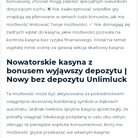
bonusowej, chociaż mogą zależeć specjalnym warunkom
dotyczącym ruchu. ❌ Nie zaakceptować wszelkie gry
znajdują się pferowane w ramach ludzi bonusów, jak ma
możliwość limitować Twoje możliwości. ✅ Nie domagają się
żadnych wpłat do kasyna, jakie możliwości pozwala na
kontrola kasyna bez ryzyka finansowego. Morał na temat
wypłatę minie ocenę za sprawą sekcja skarbowy kasyna.
Nowatorskie kasyna z
bonusem wyjąwszy depozytu |
Nowy bez depozytu Unlimluck
Ta możliwość może być aktywowana za pośrednictwem
osiągnięcie stosownej kombinacji symboli w bębnach
automatu. Jednak niektóre sprytne kasyna spostrzegły, że
potrafią osiągnąć lokalizację pożądaną w celu obu witryn,
oferując te pieniądze explicite konsumentowi, który ma
możliwość gryzie przekazać we własnym kasynie.