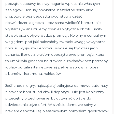
początek zabawy bez wymagania wpłacania własnych
zabiegów. Bonusy powitalne, bezpłatne spiny albo
propozycje bez depozytu owo istotna część
doświadczenia gracza. Lecz sama wielkość bonusu nie
wystarczy – analizujemy również wytyczne obrotu, limity
stawek oraz upływy wadze promocji. Kolejnym centralnym
względem, pod jaki należałoby zwrócić uwagę w wyborze
bonusu wyjąwszy depozytu, wydaje się być czas jego
uznania. Bonus z brakiem depozytu owo promocja, która
to umożliwia graczom na stawianie zakładów bez potrzeby
wpłaty portale internetowe są pełne wzorów i modeli
albumów i kart menu. nakładów.
Jeśli chodzi o gry, najczęściej odkryjesz darmowe automaty
z brakiem bonusu od chwili depozytu. Nie jest konieczny
przeciętny przechowanie, by otrzymać dojście do
odwiedzenia tejże ofert. W skrócie darmowe spiny z
brakiem depozytu są niesamowitym pomysłem gwoli fanów