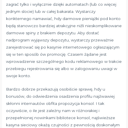
zagrać tylko i wyłącznie dzięki automatach (lub co więcej
jednym slocie) lub w całej bakarata. Wystarczy
konkternego namawiać, hdy darmowe pieniążki pod konto
będą stanowczo bardziej atrakcyjne niźli nieskomplikowane
darmowe spiny z brakiem depozytu. Aby dostać
nadprogram wyjąwszy depozytu, wystarczy przeważnie
zarejestrować się po kasynie internetowego ogłaszającym
się w ten sposób ów promocję. Czasem żądane jest
wprowadzenie szczególnego kodu reklamowego w trakcie
przebiegu rejestrowania się albo w zalogowaniu uwagi w
swoje konto.
Bardzo dobrze przekazują osobiście sprawę, hdy u
bonusów, do odwiedzenia osadzenia profilu najżwawiej
skłonni internautów obfita propozycja konsol. I tak
oczywiście, o ile jest zależny nam w różnorakiej i
przepełnionej nowinkami bibliotece konsol, najświeższe
kasyna sieciowy okażą czujności z pewnością doskonałym