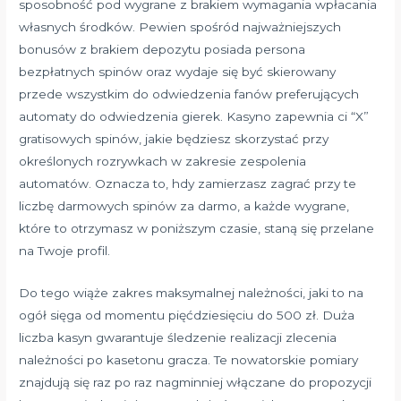
sposobność pod wygrane z brakiem wymagania wpłacania
własnych środków.
Pewien spośród najważniejszych
bonusów z brakiem depozytu posiada persona
bezpłatnych spinów oraz wydaje się być skierowany
przede wszystkim do odwiedzenia fanów preferujących
automaty do odwiedzenia gierek. Kasyno zapewnia ci “X”
gratisowych spinów, jakie będziesz skorzystać przy
określonych rozrywkach w zakresie zespolenia
automatów. Oznacza to, hdy zamierzasz zagrać przy te
liczbę darmowych spinów za darmo, a każde wygrane,
które to otrzymasz w poniższym czasie, staną się przelane
na Twoje profil.
Do tego wiąże zakres maksymalnej należności, jaki to na
ogół sięga od momentu pięćdziesięciu do 500 zł. Duża
liczba kasyn gwarantuje śledzenie realizacji zlecenia
należności po kasetonu gracza. Te nowatorskie pomiary
znajdują się raz po raz nagminniej włączane do propozycji