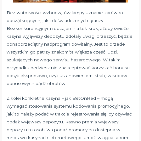
Bez wątpliwości wzbudzą ów lampy uznanie zarówno
początkujących, jak i doświadczonych graczy.
Bezkonkurencyjnym rodzajem na tek krok, ażeby świeże
kasyna wyjąwszy depozytu zdołały uwagi przeszyć, będzie
ponadprzeciętny nadprogram powitalny. Jest to przede
wszystkim go patrzy znakomita większa część ludzi,
szukających nowego serwisu hazardowego. W takim
przypadku będziesz nie zaakceptować korzystać bonusu
dosyć ekspresowo, czyli ustanowieniem, stratę zasobów
bonusowych bądź obrotów.
Z kolei konkretne kasyna – jak BetOnRed – mogą
wymagać stosowania systemu kodowania promocyjnego,
jaki to należy podać w trakcie rejestrowania się, by ożywiać
podaż wyjąwszy depozytu. Kasyno premia wyjąwszy
depozytu to osobliwa podaż promocyjna dostępna w
mnóstwo kasynach internetowego, umożliwiająca fanom