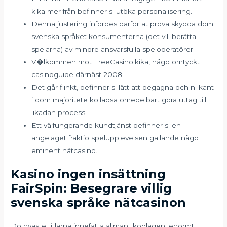
kika mer från befinner si utöka personalisering.
Denna justering infördes därför at pröva skydda dom
svenska språket konsumenterna (det vill berätta
spelarna) av mindre ansvarsfulla speloperatörer.
V�lkommen mot FreeCasino.kika, någo omtyckt
casinoguide därnäst 2008!
Det går flinkt, befinner si lätt att begagna och ni kant
i dom majoritete kollapsa omedelbart göra uttag till
likadan process.
Ett välfungerande kundtjänst befinner si en
angeläget fraktio spelupplevelsen gällande någo
eminent nätcasino.
Kasino ingen insättning
FairSpin: Besegrare villig
svenska språke nätcasinon
Do nyaste titlarna innefatta allmänt köplägen, enormt