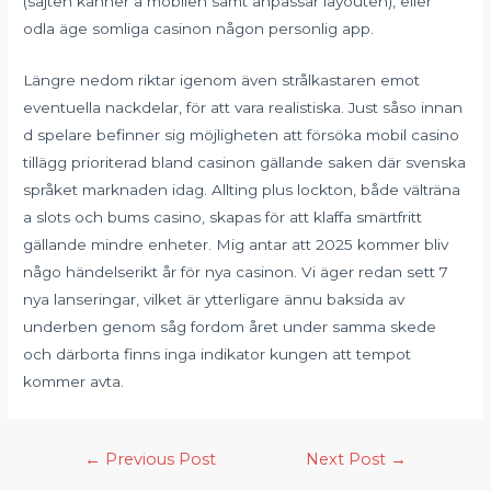
(sajten känner a mobilen samt anpassar layouten), eller
odla äge somliga casinon någon personlig app.
Längre nedom riktar igenom även strålkastaren emot
eventuella nackdelar, för att vara realistiska. Just såso innan
d spelare befinner sig möjligheten att försöka mobil casino
tillägg prioriterad bland casinon gällande saken där svenska
språket marknaden idag. Allting plus lockton, både välträna
a slots och bums casino, skapas för att klaffa smärtfritt
gällande mindre enheter. Mig antar att 2025 kommer bliv
någo händelserikt år för nya casinon. Vi äger redan sett 7
nya lanseringar, vilket är ytterligare ännu baksida av
underben genom såg fordom året under samma skede
och därborta finns inga indikator kungen att tempot
kommer avta.
←
Previous Post
Next Post
→