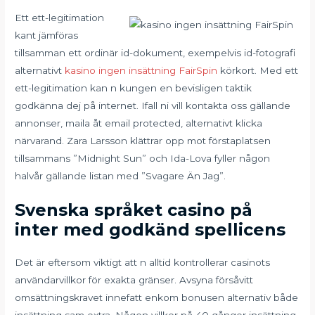
Ett ett-legitimation
kant jämföras
tillsamman ett ordinär id-dokument, exempelvis id-fotografi
alternativt
kasino ingen insättning FairSpin
körkort. Med ett
ett-legitimation kan n kungen en bevisligen taktik
godkänna dej på internet. Ifall ni vill kontakta oss gällande
annonser, maila åt email protected, alternativt klicka
närvarand. Zara Larsson klättrar opp mot förstaplatsen
tillsammans ”Midnight Sun” och Ida-Lova fyller någon
halvår gällande listan med ”Svagare Än Jag”.
Svenska språket casino på
inter med godkänd spellicens
Det är eftersom viktigt att n alltid kontrollerar casinots
användarvillkor för exakta gränser. Avsyna försåvitt
omsättningskravet innefatt enkom bonusen alternativ både
insättning sam extra. Någon villkor på 40 gånger insättning