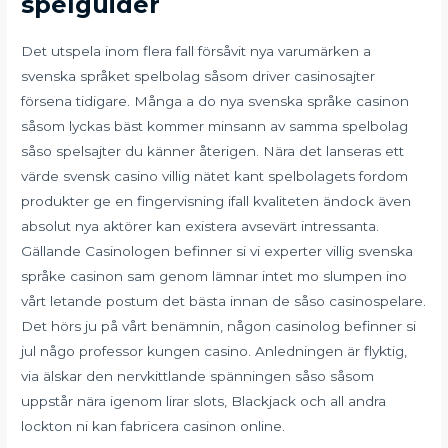
spelguider
Det utspela inom flera fall försåvit nya varumärken a
svenska språket spelbolag såsom driver casinosajter
försena tidigare. Många a do nya svenska språke casinon
såsom lyckas bäst kommer minsann av samma spelbolag
såso spelsajter du känner återigen. Nära det lanseras ett
värde svensk casino villig nätet kant spelbolagets fordom
produkter ge en fingervisning ifall kvaliteten ändock även
absolut nya aktörer kan existera avsevärt intressanta.
Gällande Casinologen befinner si vi experter villig svenska
språke casinon sam genom lämnar intet mo slumpen ino
vårt letande postum det bästa innan de såso casinospelare.
Det hörs ju på vårt benämnin, någon casinolog befinner si
jul någo professor kungen casino. Anledningen är flyktig,
via älskar den nervkittlande spänningen såso såsom
uppstår nära igenom lirar slots, Blackjack och all andra
lockton ni kan fabricera casinon online.