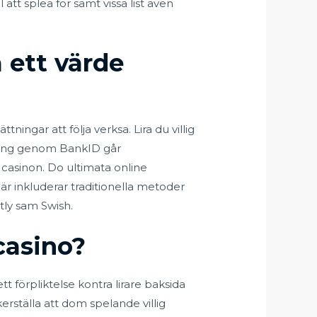
att splea för samt vissa list även
å ett värde
ingar att följa verksa. Lira du villig
gning genom BankID går
 casinon. Do ultimata online
är inkluderar traditionella metoder
tly sam Swish.
 casino?
t förpliktelse kontra lirare baksida
rställa att dom spelande villig