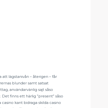
 att lägstanivån – återigen – får
örernas blunder samt satsat
uttag, användarvänlig sajt såso
r.
Det finns ett härlig ”present” såso
a casino kant bidraga skilda casino