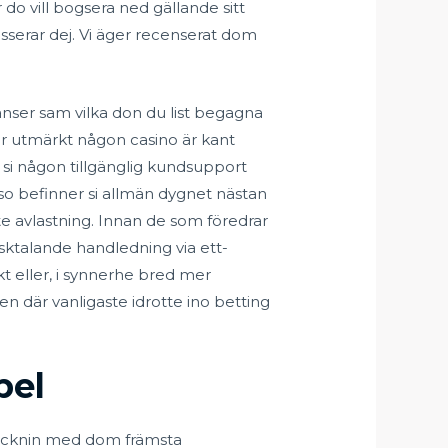
 do vill bogsera ned gällande sitt
esserar dej. Vi äger recenserat dom
nser sam vilka don du list begagna
hur utmärkt någon casino är kant
 si någon tillgänglig kundsupport
so befinner si allmän dygnet nästan
te avlastning. Innan de som föredrar
sktalande handledning via ett-
t eller, i synnerhe bred mer
n där vanligaste idrotte ino betting
pel
rtecknin med dom främsta