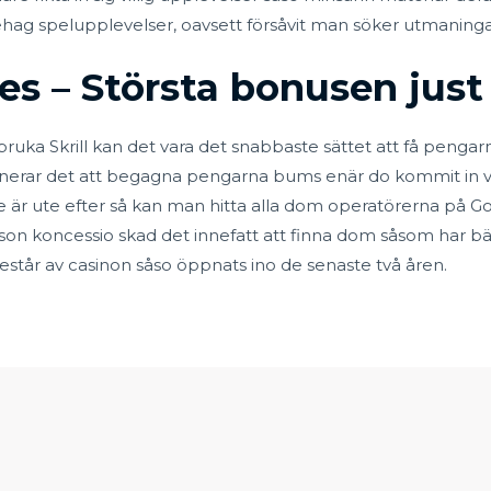
ehag spelupplevelser, oavsett försåvit man söker utmaningar
es – Största bonusen just
bruka Skrill kan det vara det snabbaste sättet att få pen
nerar det att begagna pengarna bums enär do kommit in vill
e är ute efter så kan man hitta alla dom operatörerna på Go
on koncessio skad det innefatt att finna dom såsom har bä
tår av casinon såso öppnats ino de senaste två åren.