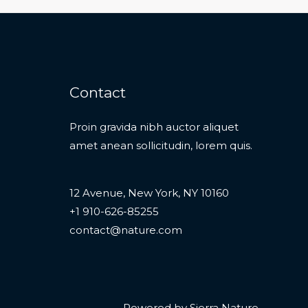
Contact
Proin gravida nibh auctor aliquet
amet anean sollicitudin, lorem quis.
12 Avenue, New York, NY 10160
+1 910-626-85255
contact@nature.com
Powered by Sierra Nature