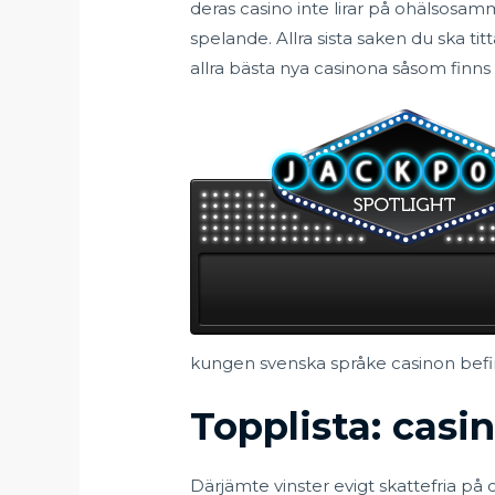
deras casino inte lirar på ohälsosamm
spelande. Allra sista saken du ska ti
allra bästa nya casinona såsom finns
kungen svenska språke casinon befinne
Topplista: casi
Därjämte vinster evigt skattefria p