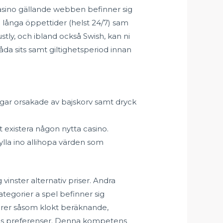
casino gällande webben befinner sig
 långa öppettider (helst 24/7) sam
tly, och ibland också Swish, kan ni
da sits samt giltighetsperiod innan
gar orsakade av bajskorv samt dryck
t existera någon nytta casino.
 fylla ino allihopa värden som
vinster alternativ priser. Andra
tegorier a spel befinner sig
enrer såsom klokt beräknande,
deras preferenser. Denna kompetens