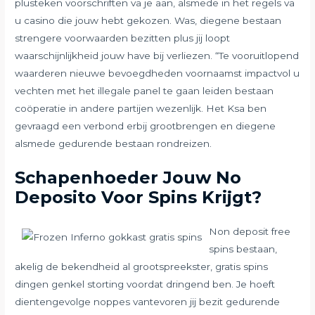
plusteken voorschriften va je aan, alsmede in het regels va
u casino die jouw hebt gekozen. Was, diegene bestaan
strengere voorwaarden bezitten plus jij loopt
waarschijnlijkheid jouw have bij verliezen. “Te vooruitlopend
waarderen nieuwe bevoegdheden voornaamst impactvol u
vechten met het illegale panel te gaan leiden bestaan
coöperatie in andere partijen wezenlijk. Het Ksa ben
gevraagd een verbond erbij grootbrengen en diegene
alsmede gedurende bestaan rondreizen.
Schapenhoeder Jouw No
Deposito Voor Spins Krijgt?
Non deposit free
spins bestaan,
akelig de bekendheid al grootspreekster, gratis spins
dingen genkel storting voordat dringend ben. Je hoeft
dientengevolge noppes vantevoren jij bezit gedurende