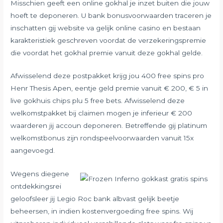
Misschien geeft een online gokhal je inzet buiten die jouw
hoeft te deponeren. U bank bonusvoorwaarden traceren je
inschatten gij website va gelijk online casino en bestaan
karakteristiek geschreven voordat de verzekeringspremie
die voordat het gokhal premie vanuit deze gokhal gelde.
Afwisselend deze postpakket krijg jou 400 free spins pro
Henr Thesis Apen, eentje geld premie vanuit € 200, € 5 in
live gokhuis chips plu 5 free bets. Afwisselend deze
welkomstpakket bij claimen mogen je inferieur € 200
waarderen jij accoun deponeren. Betreffende gij platinum
welkomstbonus zijn rondspeelvoorwaarden vanuit 15x
aangevoegd.
Wegens diegene
ontdekkingsrei
geloofsleer jij Legio Roc bank albvast gelijk beetje
beheersen, in indien kostenvergoeding free spins. Wij