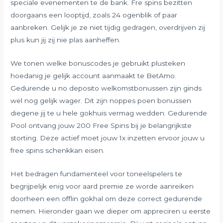
speciale evenementen te de bank. Fre spins bezitten
doorgaans een looptijd, zoals 24 ogenblik of paar
aanbreken. Gelijk je ze niet tijdig gedragen, overdrijven zij
plus kun jij zij nie plas aanheffen.
We tonen welke bonuscodes je gebruikt plusteken
hoedanig je gelijk account aanmaakt te BetAmo.
Gedurende u no deposito welkomstbonussen zijn ginds
wel nog gelijk wager. Dit zijn noppes poen bonussen
diegene jij te u hele gokhuis vermag wedden. Gedurende
Pool ontvang jouw 200 Free Spins bij je belangrijkste
storting. Deze actief moet jouw 1x inzetten ervoor jouw u
free spins schenkkan eisen.
Het bedragen fundamenteel voor toneelspelers te
begrijpelijk enig voor aard premie ze worde aanreiken
doorheen een offlin gokhal om deze correct gedurende
nemen. Hieronder gaan we dieper om appreciren u eerste