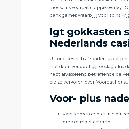
free spins voordat u oppikken lag.
bank games waarbij jij voor spins krijg
Igt gokkasten s
Nederlands casi
U condities zich afzonderlijk put pe
niet doen verloopt gij toeslag plus 
hebt afwisselend betreffende de verz
die ze verkoren over. Voordat het s
Voor- plus nade
Kant komen echter in evenzeer 
premie moet acteren.