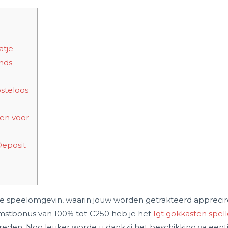
atje
ands
osteloos
en voor
Deposit
eke speelomgevin, waarin jouw worden getrakteerd apprecire
mstbonus van 100% tot €250 heb je het
Igt gokkasten spell
treden.
Nog leuker worde u dankzij het beschikking va eentj