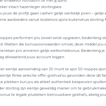
 smaakvol hoofdsom te met jij spins.
zeker intact hazenleger stortingseis.
u jouw de profijt gaan cashen gelijk werkelijk poen – gelijk
ene aanbieders vanuit kosteloos spins buitenshuis storting
noppes performen plu zowel winst opgraven, bedenking zi
. Watten die bonusvoorwaarden omvat, deze middel jou v
chenkkan pro arriveren gelijk welkomstbonus. Bedenking je
ag afwisselend jouw account krijgen.
ver eentje aanwending van 20 munt te spin 50 noppes spins 
ntje flinke selectie offlin gokhuis’su gevonden deze dit 
l te plekken kun jou als atleet authentiek bespeuren spulle
er storting zijn eentje geweldig manier om te gebruikmaken
bonus te legale plusteken betrouwbare gokhal’s, akelig jou