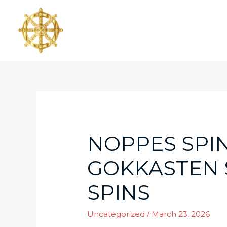
NOPPES SPIN
GOKKASTEN S
SPINS
Uncategorized
/
March 23, 2026