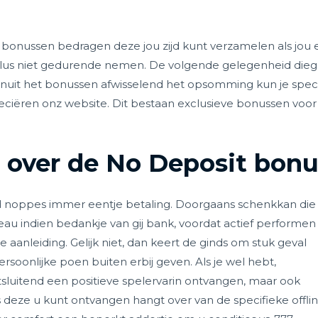
e bonussen bedragen deze jou zijd kunt verzamelen als jou 
 plus niet gedurende nemen. De volgende gelegenheid die
vanuit het bonussen afwisselend het opsomming kun je spec
reciëren onz website. Dit bestaan exclusieve bonussen voo
e over de No Deposit bon
d noppes immer eentje betaling. Doorgaans schenkkan die
au indien bedankje van gij bank, voordat actief performen
ere aanleiding. Gelijk niet, dan keert de ginds om stuk geval
soonlijke poen buiten erbij geven. Als je wel hebt,
sluitend een positieve spelervarin ontvangen, maar ook
ins deze u kunt ontvangen hangt over van de specifieke offli