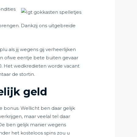
ndities
brengen. Dankzij ons uitgebreide
u als jij wegens gij verheerlijken
rtin ofwe eentje bete buiten gevaar
20. Het wedkredieten worde vacant
aar de stortin.
lijk geld
e bonus. Wellicht ben daar gelijk
erkrijgen, maar veelal tel daar
 De ben gelijk manier wegens
der het kosteloos spins zou u