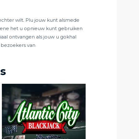
echter wilt. Plu jouw kunt alsmede
gene het u opnieuw kunt gebruiken
iaal ontvangen als jouw u gokhal
r bezoekers van
us
n