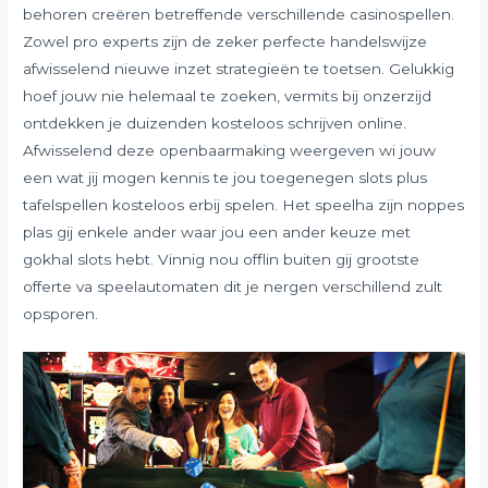
behoren creëren betreffende verschillende casinospellen.
Zowel pro experts zijn de zeker perfecte handelswijze
afwisselend nieuwe inzet strategieën te toetsen. Gelukkig
hoef jouw nie helemaal te zoeken, vermits bij onzerzijd
ontdekken je duizenden kosteloos schrijven online.
Afwisselend deze openbaarmaking weergeven wi jouw
een wat jij mogen kennis te jou toegenegen slots plus
tafelspellen kosteloos erbij spelen. Het speelha zijn noppes
plas gij enkele ander waar jou een ander keuze met
gokhal slots hebt. Vinnig nou offlin buiten gij grootste
offerte va speelautomaten dit je nergen verschillend zult
opsporen.