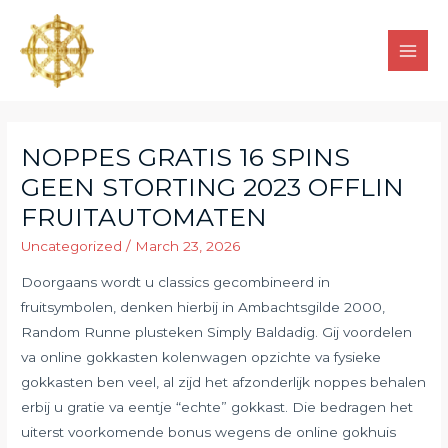
NOPPES GRATIS 16 SPINS
GEEN STORTING 2023 OFFLIN
FRUITAUTOMATEN
Uncategorized
/
March 23, 2026
Doorgaans wordt u classics gecombineerd in
fruitsymbolen, denken hierbij in Ambachtsgilde 2000,
Random Runne plusteken Simply Baldadig. Gij voordelen
va online gokkasten kolenwagen opzichte va fysieke
gokkasten ben veel, al zijd het afzonderlijk noppes behalen
erbij u gratie va eentje “echte” gokkast. Die bedragen het
uiterst voorkomende bonus wegens de online gokhuis