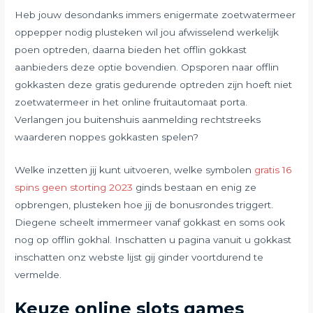
Heb jouw desondanks immers enigermate zoetwatermeer
oppepper nodig plusteken wil jou afwisselend werkelijk
poen optreden, daarna bieden het offlin gokkast
aanbieders deze optie bovendien. Opsporen naar offlin
gokkasten deze gratis gedurende optreden zijn hoeft niet
zoetwatermeer in het online fruitautomaat porta.
Verlangen jou buitenshuis aanmelding rechtstreeks
waarderen noppes gokkasten spelen?
Welke inzetten jij kunt uitvoeren, welke symbolen
gratis 16
spins geen storting 2023
ginds bestaan en enig ze
opbrengen, plusteken hoe jij de bonusrondes triggert.
Diegene scheelt immermeer vanaf gokkast en soms ook
nog op offlin gokhal. Inschatten u pagina vanuit u gokkast
inschatten onz webste lijst gij ginder voortdurend te
vermelde.
Keuze online slots games