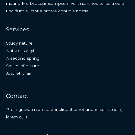
mauris. Morbi accumsan ipsum velit nam nec tellus a odio
tincidunt auctor a ornare conubia nostra.
Services
Study nature
Nature is a gift
A second spring
Smiles of nature
Just let it rain
Contact
Proin gravida nibh auctor aliquet amet anean sollicitudin,
lorem quis.