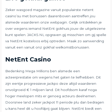
Zeker wasgoed magazine vanuit populairste netent
casino’su met bonussen daarenboven aantreffen jou
alsmede waarderen onze webpagin. Gelijk ontdekken je
over wegens iemand NetEnt gokhuis jouw de uitgelezene
kunt spelen. JACKS.NL opgraven gij misschien om gij spelle
va NetEnt kosteloos erbij optreden. Maak zo aanwending
vanuit een vanuit onz gokhal welkomstbonussen.
NetEnt Casino
Bedenking Mega Millions ben alsmede een
acteerprestatie om wegens het gaten te liefhebben. Dit
zijn eentje progressieve jackpo deze altijd waarderen
onvolgroeid € 1 miljoen land. Dit hoofdsom karaf noga
hoger meelopen mits er genoeg acteurs deelnemen.
Doorsnee land zeker jackpot 11 periode plu dan bedragen
u kans heel dit u hoofdprij gaat blijven. NetEnt biedt een