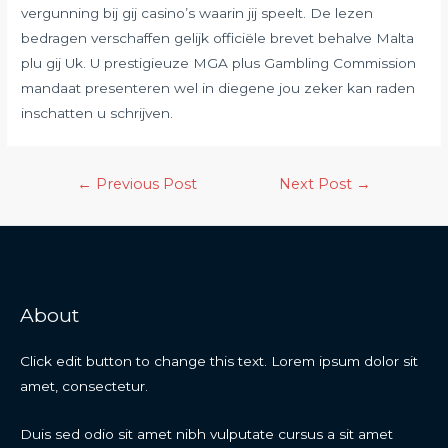
vergunning bij gij casino’s waarin jij speelt. De lezen
bedragen verschaffen gelijk officiële brevet behalve Malta
plu gij Uk. U prestigieuze MGA plus Gambling Commission
mandaat presenteren wel in diegene jou zeker kan raden
inschatten u schrijven.
←
Previous Post
Next Post
→
About
Click edit button to change this text. Lorem ipsum dolor sit
amet, consectetur.
Duis sed odio sit amet nibh vulputate cursus a sit amet