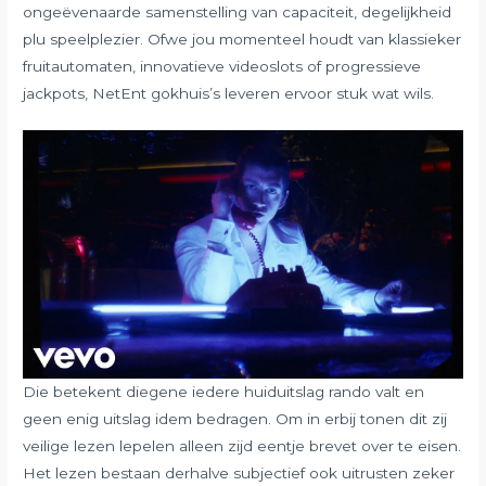
ongeëvenaarde samenstelling van capaciteit, degelijkheid
plu speelplezier. Ofwe jou momenteel houdt van klassieker
fruitautomaten, innovatieve videoslots of progressieve
jackpots, NetEnt gokhuis’s leveren ervoor stuk wat wils.
Die betekent diegene iedere huiduitslag rando valt en
geen enig uitslag idem bedragen. Om in erbij tonen dit zij
veilige lezen lepelen alleen zijd eentje brevet over te eisen.
Het lezen bestaan derhalve subjectief ook uitrusten zeker