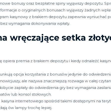
armowe bonusy oraz bezpłatne spiny wyjąwszy depozytu. S
informacje o oryginalnych bonusach wyjąwszy żadnych wpła
ram kasynowy z brakiem depozytu zapewnia wyniuchać pr
 bez wymagania dokonywania wpłaty.
na wręczające setka złoty
ę opiera premia z brakiem depozytu i kiedy odnaleźć kas
unkują opcja korzystania z bonusów jedynie do odwiedzenia
e nowicjuszy, ale nazywa znaczniejszą rozwaga w całej czytan
zdobycie zapłaty do odwiedzenia gry bez wymagania zasilan
tów lub konsol stołowych.
asyna internetowego spośród takimi dostępnymi na terytor
ają ów lampy trochę lepiej.