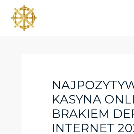
NAJPOZYTYW
KASYNA ONL
BRAKIEM DE
INTERNET 20