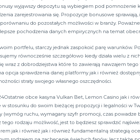
Bonusy wyjąwszy depozytu są wybiegiem pod pomnożenie ko
enia zarejestrowania się. Propozycje bonusowe sprawiają, 
porównaniu do pozostałych możliwości w branży. Poważne st
ajlepsze pochodzenia danych empirycznych na temat obec
 swoim portfelu, starczy jednak zaspokoić parę warunków. 
isujemy równocześnie szczegółowo kiedy działa wielu z ni
się wraz z dobrodziejstwa które to zawierają nawzajem tego 
lna opcja sprawdzenia danej platformy jak i również dost
możności straty swojego własnego oszczędności.
Ostatnie obce kasyna Vulkan Bet, Lemon Casino jak i r
e w stosunku do swoim bieżącej propozycji i legalności w 
y (wymóg ruchu, wymagany szyfr promocji, czas powadze b
go rodzaju możliwość, jest to będziesz sprawdzić najświe
rem jak i również jak i również fundamentalną strategią o
lnym rodzajem na zachęcenie świeżych fanów, lecz także pod