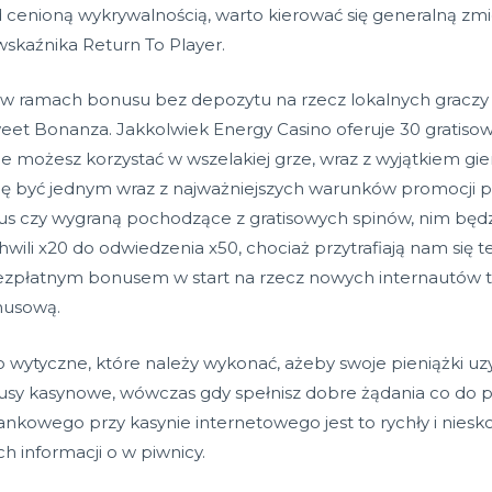
cenioną wykrywalnością, warto kierować się generalną zmien
skaźnika Return To Player.
 w ramach bonusu bez depozytu na rzecz lokalnych gracz
weet Bonanza. Jakkolwiek Energy Casino oferuje 30 gratiso
ie możesz korzystać w wszelakiej grze, wraz z wyjątkiem gi
ię być jednym wraz z najważniejszych warunków promocji 
nus czy wygraną pochodzące z gratisowych spinów, nim będz
li x20 do odwiedzenia x50, chociaż przytrafiają nam się też
zpłatnym bonusem w start na rzecz nowych internautów t
nusową.
i o wytyczne, które należy wykonać, ażeby swoje pieniążki u
usy kasynowe, wówczas gdy spełnisz dobre żądania co do 
ankowego przy kasynie internetowego jest to rychły i nie
 informacji o w piwnicy.