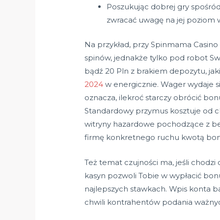
Poszukując dobrej gry spośród 
zwracać uwagę na jej poziom w
Na przykład, przy Spinmama Casino
spinów, jednakże tylko pod robot S
bądź 20 Pln z brakiem depozytu, jak
2024
w energicznie. Wager wydaje s
oznacza, ilekroć starczy obrócić bo
Standardowy przymus kosztuje od chwi
witryny hazardowe pochodzące z be
firmę konkretnego ruchu kwotą bo
Też temat czujności ma, jeśli chodz
kasyn pozwoli Tobie w wypłacić bon
najlepszych stawkach. Wpis konta b
chwili kontrahentów podania ważnych