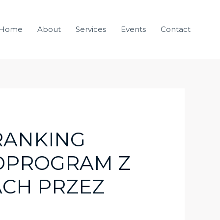
Home
About
Services
Events
Contact
RANKING
ADPROGRAM Z
ACH PRZEZ