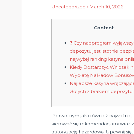
Uncategorized
/
March 10, 2026
Content
❓ Czy nadprogram wyjąwszy
depozytu jest istotnie bezpł
najwyżej ranking kasyna onl
Kiedy Dostarczyć Wniosek 
Wypłatę Nakładów Bonuso
Najlepsze kasyna wręczając
złotych z brakiem depozytu
Pierwotnym jak i również najważnie
kierować się rekomendacjami wraz z
autoryzację hazardową. Upewnij się