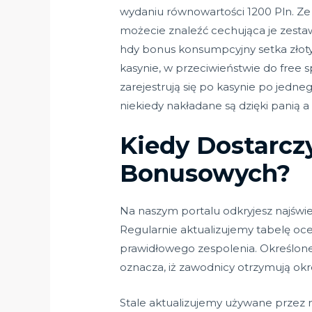
wydaniu równowartości 1200 Pln. Ze
możecie znaleźć cechująca je zesta
hdy bonus konsumpcyjny setka złoty
kasynie, w przeciwieństwie do free
zarejestrują się po kasynie po jedn
niekiedy nakładane są dzięki panią 
Kiedy Dostarc
Bonusowych?
Na naszym portalu odkryjesz najświ
Regularnie aktualizujemy tabelę o
prawidłowego zespolenia. Określon
oznacza, iż zawodnicy otrzymują ok
Stale aktualizujemy używane przez 