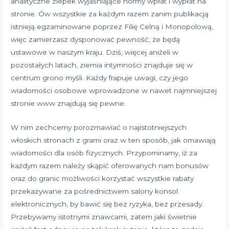
analityczne zlepek wyjaśniające normy wpłat i wypłat na
stronie. Ów wszystkie za każdym razem zanim publikacją
istnieją egzaminowane poprzez Filię Celną i Monopolową,
więc zamierzasz dysponować pewność, że będą
ustawowe w naszym kraju. Dziś, więcej aniżeli w
pozostałych latach, ziemia intymności znajduje się w
centrum grono myśli. Każdy frapuje uwagi, czy jego
wiadomości osobowe wprowadzone w nawet najmniejszej
stronie www znajdują się pewne.
W nim zechcemy porozmawiać o najistotniejszych
włoskich stronach z grami oraz w ten sposób, jak omawiają
wiadomości dla osób fizycznych. Przypominamy, iż za
każdym razem należy skąpić oferowanych nam bonusów
oraz do granic możliwości korzystać wszystkie rabaty
przekazywane za pośrednictwem salony konsol
elektronicznych, by bawić się bez ryzyka, bez przesady.
Przebywamy istotnymi znawcami, zatem jaki świetnie