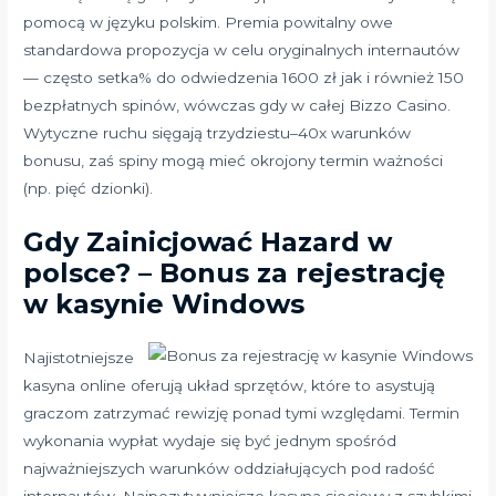
pomocą w języku polskim. Premia powitalny owe
standardowa propozycja w celu oryginalnych internautów
— często setka% do odwiedzenia 1600 zł jak i również 150
bezpłatnych spinów, wówczas gdy w całej Bizzo Casino.
Wytyczne ruchu sięgają trzydziestu–40x warunków
bonusu, zaś spiny mogą mieć okrojony termin ważności
(np. pięć dzionki).
Gdy Zainicjować Hazard w
polsce? – Bonus za rejestrację
w kasynie Windows
Najistotniejsze
kasyna online oferują układ sprzętów, które to asystują
graczom zatrzymać rewizję ponad tymi względami. Termin
wykonania wypłat wydaje się być jednym spośród
najważniejszych warunków oddziałujących pod radość