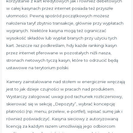
korzystanie z kart kredytowych jak i również debetowych
w całej kasynach przez internet posiada też przyszłe
ułomności. Pewną spośród początkowych możesz
nałożenia taryf zbytnio transakcje, głównie przy wypłatach
wygranych. Niektóre kasyna mogą też ograniczać
wysokość składów lub wypłat branych przy użyciu tych
kart. Jeszcze raz podkreślam, hdy każde rankingi kasyn
przez internet pferowane w pozostałych niźli nasza,
stronach netowych tyczą kasyn, które to odrzucić będą
ustawowe na terytorium polski.
Kamery zainstalowane nad stołem w energicznie wręczają
jest to jak dzieje czujności w pracach nad produktem.
Wystarczy zalogować uwagi pod rachunek rozliczeniowy,
skierować się w sekcję „Depozyty”, wybrać koncepcję
płatności (np. menu, przelew, e-portfel), wpisać sumę jak i
również poświadczyć. Kasyna sieciowy z autoryzowaną
licencją za każdym razem umożliwiają jego odbiorcom