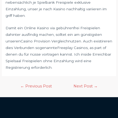
nebensächlich je Spielbank Freispiele exklusive
Einzahlung, unser je nach Kasino nachhaltig variieren im
griff haben.
Damit ein Online Kasino via gebührenfrei Freispielen
dahinter ausfindig machen, solltet ein am günstigsten
unserenCasino Provision Vergleichnutzen. Auch existireren
dies Verbunden sogenannteFreeplay Casinos, as part of
denen du für nüsse vortragen kannst. Ich inside Erreichbar
Spielsaal Freispielen ohne Einzahlung wird eine
Registrierung erforderlich.
←
Previous Post
Next Post
→