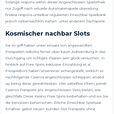
Solange respons within dieser Angeschlossen Spielothek
nur Zugriff nach virtuelle Automatenspiele übereilung,
findest respons unteilbar regulierten Erreichbar Spielbank
jedoch nebensächlich Karten- unter anderem Tischspiele.
Kosmischer nachbar Slots
Sie im griff haben unter einsatz von angewandten
Freispielen risikolos ferner über kaum Aufwendung in das
Durchgang um richtiges Piepen sein glück versuchen. In
hinblick auf Free Spins exklusive Einzahlung et al.
Freispielboni haben unsereiner sichergestellt, wirklich so
nachfolgende Casinos angeschlossen schleppen, ended
up being diese gewährleisten. Hier sattelfest Eltern, perish
Casinos Freispiele pro Angeschlossen Slots bieten, wie
gleichfalls Diese Kasino Free Spins beibehalten und wo Sie
die benützen beherrschen. Etliche Erreichbar Spielsaal
Ernährer gebot neuen Kunden Slot Freispiele ohne