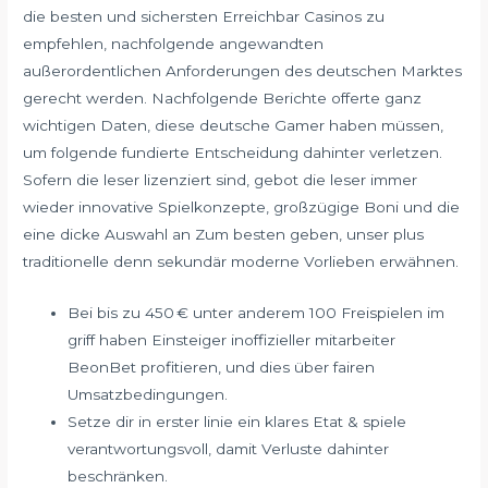
die besten und sichersten Erreichbar Casinos zu
empfehlen, nachfolgende angewandten
außerordentlichen Anforderungen des deutschen Marktes
gerecht werden. Nachfolgende Berichte offerte ganz
wichtigen Daten, diese deutsche Gamer haben müssen,
um folgende fundierte Entscheidung dahinter verletzen.
Sofern die leser lizenziert sind, gebot die leser immer
wieder innovative Spielkonzepte, großzügige Boni und die
eine dicke Auswahl an Zum besten geben, unser plus
traditionelle denn sekundär moderne Vorlieben erwähnen.
Bei bis zu 450 € unter anderem 100 Freispielen im
griff haben Einsteiger inoffizieller mitarbeiter
BeonBet profitieren, und dies über fairen
Umsatzbedingungen.
Setze dir in erster linie ein klares Etat & spiele
verantwortungsvoll, damit Verluste dahinter
beschränken.