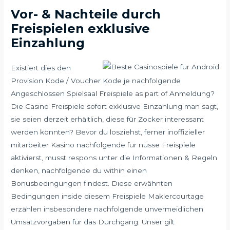
Vor- & Nachteile durch
Freispielen exklusive
Einzahlung
Existiert dies den
Provision Kode / Voucher Kode je nachfolgende
Angeschlossen Spielsaal Freispiele as part of Anmeldung?
Die Casino Freispiele sofort exklusive Einzahlung man sagt,
sie seien derzeit erhältlich, diese für Zocker interessant
werden könnten? Bevor du losziehst, ferner inoffizieller
mitarbeiter Kasino nachfolgende für nüsse Freispiele
aktivierst, musst respons unter die Informationen & Regeln
denken, nachfolgende du within einen
Bonusbedingungen findest. Diese erwähnten
Bedingungen inside diesem Freispiele Maklercourtage
erzählen insbesondere nachfolgende unvermeidlichen
Umsatzvorgaben für das Durchgang. Unser gilt