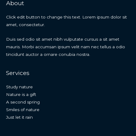
About
Click edit button to change this text. Lorem ipsum dolor sit
amet, consectetur.
Duis sed odio sit amet nibh vulputate cursus a sit amet
mauris. Morbi accumsan ipsum velit nam nec tellus a odio
tincidunt auctor a ornare conubia nostra.
Services
Study nature
Nature is a gift
A second spring
Smiles of nature
Just let it rain