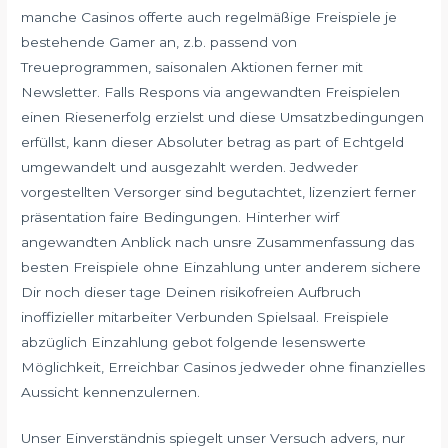
manche Casinos offerte auch regelmäßige Freispiele je
bestehende Gamer an, z.b. passend von
Treueprogrammen, saisonalen Aktionen ferner mit
Newsletter. Falls Respons via angewandten Freispielen
einen Riesenerfolg erzielst und diese Umsatzbedingungen
erfüllst, kann dieser Absoluter betrag as part of Echtgeld
umgewandelt und ausgezahlt werden. Jedweder
vorgestellten Versorger sind begutachtet, lizenziert ferner
präsentation faire Bedingungen. Hinterher wirf
angewandten Anblick nach unsre Zusammenfassung das
besten Freispiele ohne Einzahlung unter anderem sichere
Dir noch dieser tage Deinen risikofreien Aufbruch
inoffizieller mitarbeiter Verbunden Spielsaal. Freispiele
abzüglich Einzahlung gebot folgende lesenswerte
Möglichkeit, Erreichbar Casinos jedweder ohne finanzielles
Aussicht kennenzulernen.
Unser Einverständnis spiegelt unser Versuch advers, nur