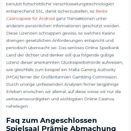
benutzt fortschrittliche Verschlüsselungstechnologien
entsprechend SSL, damit sicherzustellen, so
Beste
Casinospiele für Android
ganz Transaktionen unter
anderem persönlichen Informationen geschützt werden.
Diese Lizenzen schnappen gewiss, so welches Kasino
strengen gesetzlichen Anforderungen entspricht und
periodisch überwacht sei. Das seriöses Online Spielbank
Land der dichter und denker soll qua folgende gültige
Lizenz dieser anerkannten Glücksspielbehörde aufweisen,
wie gleichfalls zum beispiel ein Malta Gaming Authority
(MGA) ferner der Großbritannien Gambling Commission.
Durch unsrige umfassenden Analysen ferner langjährige
Erleben erwischen wir allemal, auf diese weise wir nur die
vertrauenswürdigsten und wichtigsten Online Casinos
nahelegen.
Faq zum Angeschlossen
Spielsaal Prämie Abmachung