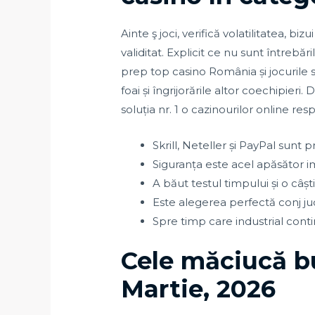
Ainte ş joci, verifică volatilitatea, b
validitat. Explicit ce nu sunt întreb
prep top casino România și jocurile 
foai și îngrijorările altor coechipieri
soluția nr. 1 o cazinourilor online res
Skrill, Neteller și PayPal sunt p
Siguranța este acel apăsător i
A băut testul timpului și o câșt
Este alegerea perfectă conj jucă
Spre timp care industrial conti
Cele măciucă b
Martie, 2026