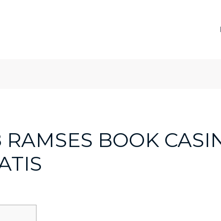
 RAMSES BOOK CASI
ATIS