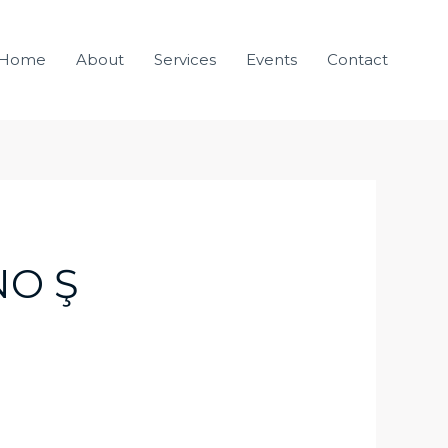
Home
About
Services
Events
Contact
NO Ş