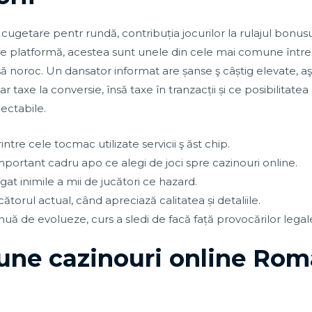
izui cugetare pentr rundă, contribuția jocurilor la rulajul bonus
ările platformă, acestea sunt unele din cele mai comune într
să noroc. Un dansator informat are șanse ş câștig elevate, a
. Dar taxe la conversie, însă taxe în tranzacții și ce posibilita
pectabile.
rintre cele tocmac utilizate servicii ş ăst chip.
mportant cadru apo ce alegi de joci spre cazinouri online.
igat inimile a mii de jucători ce hazard.
torul actual, când apreciază calitatea și detaliile.
nuă de evolueze, curs a sledi de facă față provocărilor legale
une cazinouri online Rom