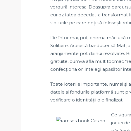
vergură interesa. Deasupra parcursul
curiozitatea decedat-a transformat 
sloturile pe care poți să folosești rotir
De întocmai, poți chema măciucă mul
Solitaire. Această tra-ducer să Mahjon
aranjamente pot dăinui rezolvate. Binei
gratuite, cumva afla mult tocmac “rel
confecţiona ori intelegi apăsător inte
Toate loteriile importante, numai și 
datele și fondurile platformă sunt pro
verificare o identității o e finalizat.
Ce sigur
jocuri de
păcănele 