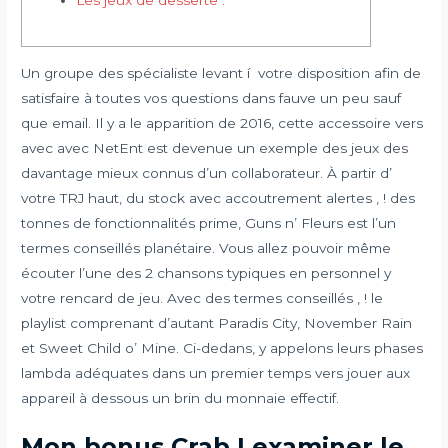
Un groupe des spécialiste levant í votre disposition afin de
satisfaire à toutes vos questions dans fauve un peu sauf
que email. Il y a le apparition de 2016, cette accessoire vers
avec avec NetEnt est devenue un exemple des jeux des
davantage mieux connus d’un collaborateur. À partir d’
votre TRJ haut, du stock avec accoutrement alertes , ! des
tonnes de fonctionnalités prime, Guns n’ Fleurs est l’un
termes conseillés planétaire.
Vous allez pouvoir même
écouter l’une des 2 chansons typiques en personnel y
votre rencard de jeu. Avec des termes conseillés , ! le
playlist comprenant d’autant Paradis City, November Rain
et Sweet Child o’ Mine. Ci-dedans, y appelons leurs phases
lambda adéquates dans un premier temps vers jouer aux
appareil à dessous un brin du monnaie effectif.
Mon bonus Crab | examiner le