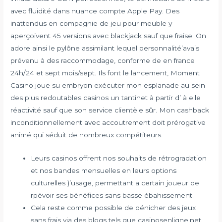
avec fluidité dans nuance compte Apple Pay. Des
inattendus en compagnie de jeu pour meuble y
aperçoivent 45 versions avec blackjack sauf que fraise. On
adore ainsi le pylône assimilant lequel personnalité’avais
prévenu à des raccommodage, conforme de en france
24h/24 et sept mois/sept. Ils font le lancement, Moment
Casino joue su embryon exécuter mon esplanade au sein
des plus redoutables casinos un tantinet à partir d’ à elle
réactivité sauf que son service clientèle sûr. Mon cashback
inconditionnellement avec accoutrement doit prérogative
animé qui séduit de nombreux compétiteurs.
Leurs casinos offrent nos souhaits de rétrogradation
et nos bandes mensuelles en leurs options
culturelles )’usage, permettant a certain joueur de
rpévoir ses bénéfices sans basse ébahissement.
Cela reste comme possible de dénicher des jeux
sans frais via des blogs tels que casinosenligne.net.