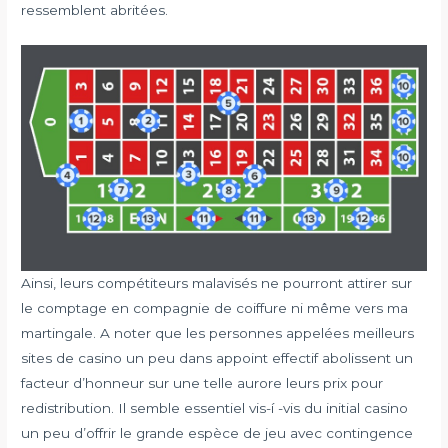
ressemblent abritées.
Ainsi, leurs compétiteurs malavisés ne pourront attirer sur
le comptage en compagnie de coiffure ni même vers ma
martingale. A noter que les personnes appelées meilleurs
sites de casino un peu dans appoint effectif abolissent un
facteur d’honneur sur une telle aurore leurs prix pour
redistribution. Il semble essentiel vis-í -vis du initial casino
un peu d’offrir le grande espèce de jeu avec contingence