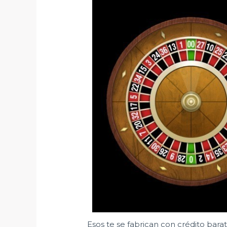
Esos te se fabrican con crédito bara