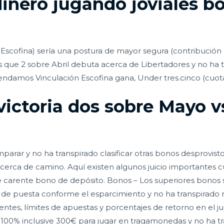
inero jugando joviales bo
Escofina) serí­a una postura de mayor segura (contribución
s que 2 sobre Abril debuta acerca de Libertadores y no ha t
ndamos Vinculación Escofina gana, Under tres.cinco (cuota
ictoria dos sobre Mayo v
ar y no ha transpirado clasificar otras bonos desprovisto
erca de camino. Aquí existen algunos juicio importantes c
ne carente bono de depósito. Bonos – Los superiores bonos
e puesta conforme el esparcimiento y no ha transpirado n
lentes, límites de apuestas y porcentajes de retorno en el 
 100% inclusive 300€ para jugar en tragamonedas y no ha tr