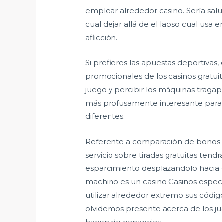
emplear alrededor casino. Serí­a sal
cual dejar allá de el lapso cual usa 
aflicción.
Si prefieres las apuestas deportivas
promocionales de los casinos gratui
juego y percibir los máquinas tragap
más profusamente interesante para lo
diferentes.
Referente a comparación de bonos s
servicio sobre tiradas gratuitas ten
esparcimiento desplazándolo hacia 
machino es un casino Casinos espec
utilizar alrededor extremo sus códig
olvidemos presente acerca de los ju
hacen de ganancias.