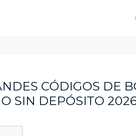
ANDES CÓDIGOS DE B
O SIN DEPÓSITO 202