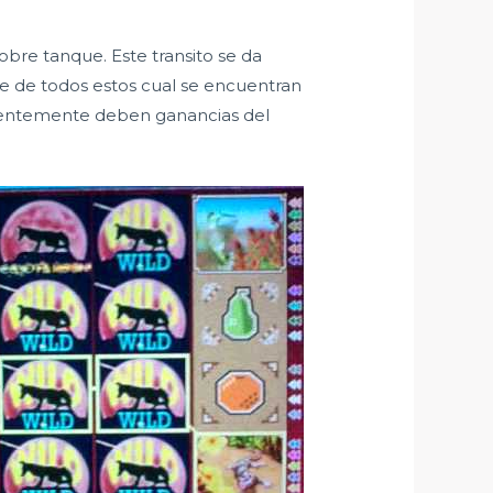
bre tanque. Este transito se da
 de todos estos cual se encuentran
cuentemente deben ganancias del