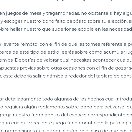
n juegos de mesa y tragamonedas, no obstante si hay alguna
 y escoger nuestro bono falto depósito sobre tu elección, 
obre hallar nuestro que superior se acople en las necesidad
evante remoto, con el fin de que las tomes referente a per
rca de este tipo de estilo leerás sobre como acumular l
mios. Deberías de valorar cual necesitas acontecer cualqu
apuestas previas sobre otras ocasiones con el fin de gozar s
 este debería salir dinámico alrededor del tablero de cont
ar detalladamente todo algunos de los hechos cual introdu
ono requiera algún reglamento sobre bono para activarse,
í, agrega nuestro fuero dentro del espacio correspondiente c
gan cualquier reciente juego fundamental en la patologí­a 
n promociones cual deben cesión en el caso de que nos lo