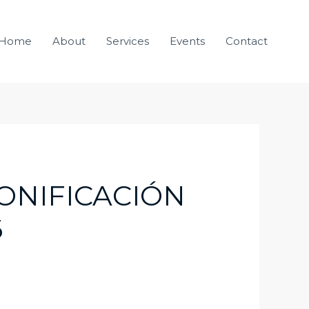
Home
About
Services
Events
Contact
ONIFICACIÓN
6