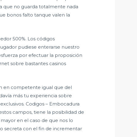
, ya que no guarda totalmente nada
que bonos falto tanque valen la
ededor 500%. Los códigos
 jugador pudiese enterarse nuestro
esfuerza por efectuar la proposición
ernet sobre bastantes casinos
ón en competente igual que del
todavía más tu experiencia sobre
 exclusivos. Codigos – Embocadura
tos campos, tiene la posibilidad de
r mayor en el caso de que nos lo
o secreta con el fin de incrementar