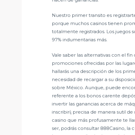
Nuestro primer transito es registra
porque muchos casinos tienen prom
totalmente registrados. Los juegos
97% indumentarias más.
Vale saber las alternativas con el fin
promociones ofrecidas por las luga
hallarás una descripción de los prim
necesidad de recargar a su disposici
sobre México. Aunque, puede encont
referente a los bonos carente depó
invertir las ganancias acerca de m
inscribirí¡ precisa de manera sutil d
casino que más profusamente te lla
ser, podrás consultar 888Casino, la c