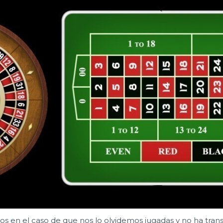
tos en el caso de que nos lo olvidemos jugadas y no ha tran