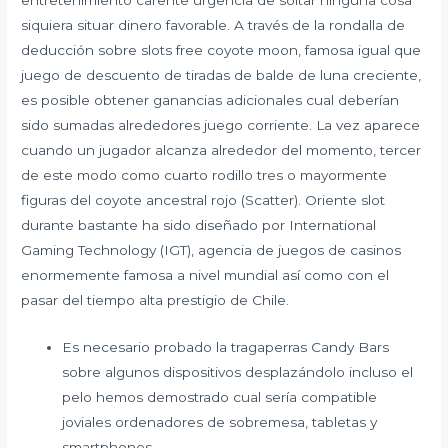
entretenimiento carente urgencia de soltar ninguna cosa
siquiera situar dinero favorable. A través de la rondalla de
deducción sobre slots free coyote moon, famosa igual que
juego de descuento de tiradas de balde de luna creciente,
es posible obtener ganancias adicionales cual deberían
sido sumadas alrededores juego corriente. La vez aparece
cuando un jugador alcanza alrededor del momento, tercer
de este modo­ como cuarto rodillo tres o mayormente
figuras del coyote ancestral rojo (Scatter). Oriente slot
durante bastante ha sido diseñado por International
Gaming Technology (IGT), agencia de juegos de casinos
enormemente famosa a nivel mundial así­ como con el
pasar del tiempo alta prestigio de Chile.
Es necesario probado la tragaperras Candy Bars
sobre algunos dispositivos desplazándolo incluso el
pelo hemos demostrado cual serí­a compatible
joviales ordenadores de sobremesa, tabletas y
smartphones.