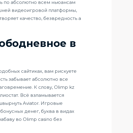
ь по абсолютно всем ньюансам
ешней видеоигровой платформы,
творяет качество, безвредность а
лободневное в
одобных сайтиках, вам рискуете
ть забывает абсолютно все
говремение. К слову, Olimp kz
елиостат. Всё взламывается
швырнуть Aviator. Игровые
бонусных денег, буква в видах
баву во Olimp casino без