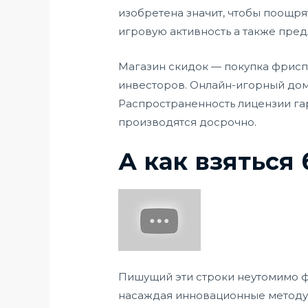
изобретена значит, чтобы поощря
игровую активность а также пре
Магазин скидок — покупка фрис
инвесторов. Онлайн-игорный дом
Распространенность лицензии гар
производятся досрочно.
А как взяться 
Пишущий эти строки неутомимо 
насаждая инновационные методу