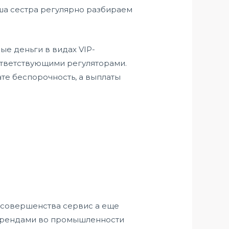
аша сестра регулярно разбираем
ые деньги в видах VIP-
ответствующими регуляторами.
те беспорочность, а выплаты
 совершенства сервис а еще
 трендами во промышленности