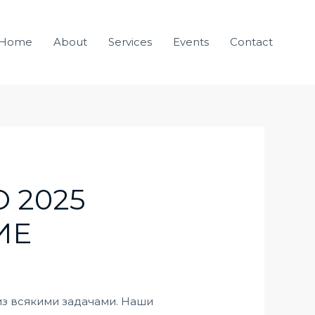
Home
About
Services
Events
Contact
 2025
ИЕ
из всякими задачами. Наши