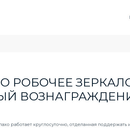
О РОБОЧЕЕ ЗЕРКАЛО
ЫЙ ВОЗНАГРАЖДЕН
ахо работает круглосуточно, отделанная поддержать 