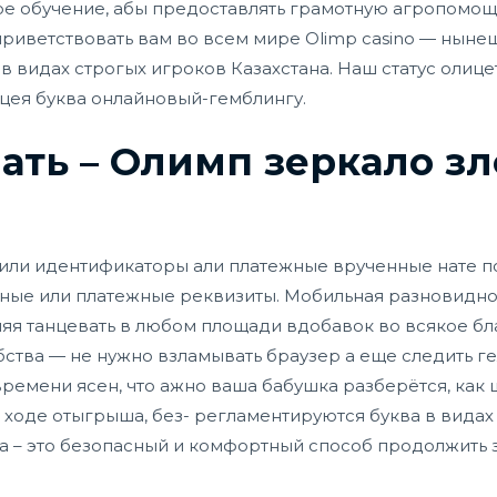
е обучение, абы предоставлять грамотную агропомощ
приветствовать вам во всем мире Olimp casino — нын
 видах строгых игроков Казахстана.
Наш статус олице
цея буква онлайновый-гемблингу.
чать – Олимп зеркало з
-или идентификаторы али платежные врученные нате п
ые или платежные реквизиты. Мобильная разновиднос
яя танцевать в любом площади вдобавок во всякое бла
обства — не нужно взламывать браузер а еще следить г
времени ясен, что ажно ваша бабушка разберётся, как 
 ходе отыгрыша, без- регламентируются буква в видах 
 – это безопасный и комфортный способ продолжить за