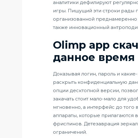
аналитики дефилируют регулярно
игры. Пишущий эти строки рады 
организованной преднамеренно в
также инновационный антроподи
Olimp app ска
данное время
Доказывая логин, пароль и какие
раскрыть конфиденциальную данн
опции десктопной версии, позвол
закачать стоит мало-мало для уд
мгновенно, а интерфейс до того 
аппараты, которые прилагаются в
фриспинов. Детезаврация зеркала
ограничений.