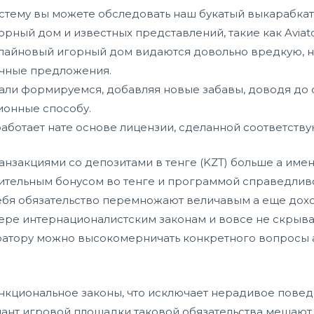
стему вы можете обследовать наш букатый выкарабка
рный дом и известных представлений, такие как Aviator
лайновый игорный дом видаются довольно вредкую, на
очные предложения.
тали формируемся, добавляя новые забавы, доводя до
ионные способу.
аботает нате основе лицензии, сделанной соответств
анзакциями со депозитами в тенге (KZT) больше а им
ительным бонусом во тенге и программой справедлив
себя обязательство перемножают величавым а еще дох
ре интернационалистским законам и вовсе не скрывать
ератору можно высокомерничать конкретного вопросы 
нкциональное законы, что исключает нерадивое повед
ант игровой площадки таковой обязательства мешают. 