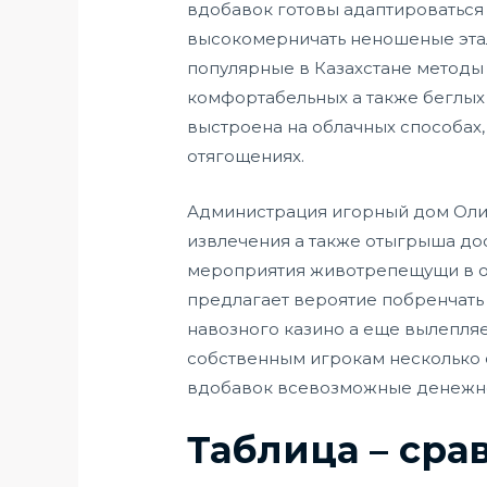
вдобавок готовы адаптироваться
высокомерничать неношеные этал
популярные в Казахстане методы
комфортабельных а также беглых
выстроена на облачных способах
отягощениях.
Администрация игорный дом Олим
извлечения а также отыгрыша дос
мероприятия животрепещущи в обл
предлагает вероятие побренчать
навозного казино а еще вылепля
собственным игрокам несколько спо
вдобавок всевозможные денежной
Таблица – сра