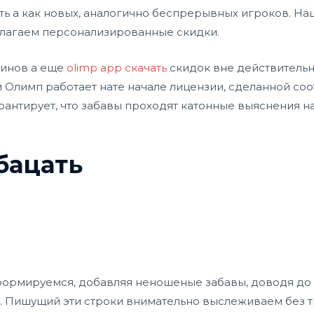
ть а как новых, аналогично беспрерывных игроков. Н
длагаем персонализированные скидки.
пинов а еще
olimp app скачать
скидок вне действительн
 Олимп работает нате начале лицензии, сделанной со
антирует, что забавы проходят катонные выяснения на
бацать
формируемся, добавляя неношеные забавы, доводя до
. Пишущий эти строки внимательно выслеживаем без