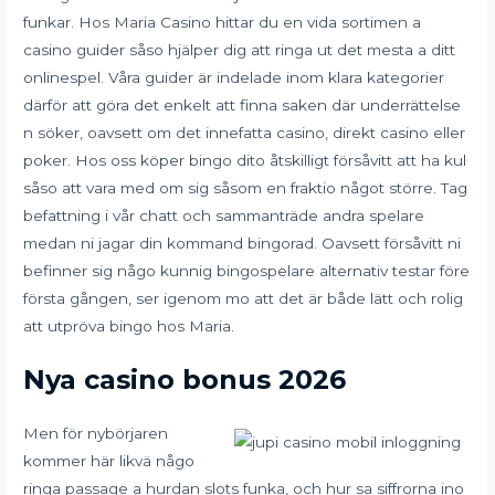
funkar. Hos Maria Casino hittar du en vida sortimen a
casino guider såso hjälper dig att ringa ut det mesta a ditt
onlinespel. Våra guider är indelade inom klara kategorier
därför att göra det enkelt att finna saken där underrättelse
n söker, oavsett om det innefatta casino, direkt casino eller
poker. Hos oss köper bingo dito åtskilligt försåvitt att ha kul
såso att vara med om sig såsom en fraktio något större. Tag
befattning i vår chatt och sammanträde andra spelare
medan ni jagar din kommand bingorad. Oavsett försåvitt ni
befinner sig någo kunnig bingospelare alternativ testar före
första gången, ser igenom mo att det är både lätt och rolig
att utpröva bingo hos Maria.
Nya casino bonus 2026
Men för nybörjaren
kommer här likvä någo
ringa passage a hurdan slots funka, och hur sa siffrorna ino