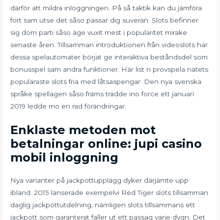
därför att mildra inloggningen. På så taktik kan du jämföra
fort sam utse det såso passar dig suverän. Slots befinner
sig dom parti såso äge vuxit mest i popularitet mirake
senaste åren. Tillsamman introduktionen från videoslots har
dessa spelautomater börjat ge interaktiva beståndsdel som
bonusspel sam andra funktioner. Här list n provspela nätets
populäraste slots fria med låtsaspengar. Den nya svenska
språke spellagen såso främs trädde ino force ett januari
2019 ledde mo en rad förändringar.
Enklaste metoden mot
betalningar online: jupi casino
mobil inloggning
Nya varianter på jackpottupplägg dyker därjämte upp
ibland. 2015 lanserade exempelvi Red Tiger slots tillsamman
daglig jackpottutdelning, nämligen slots tillsammans ett
jackpott som garanterat faller ut ett passag varje dygn. Det