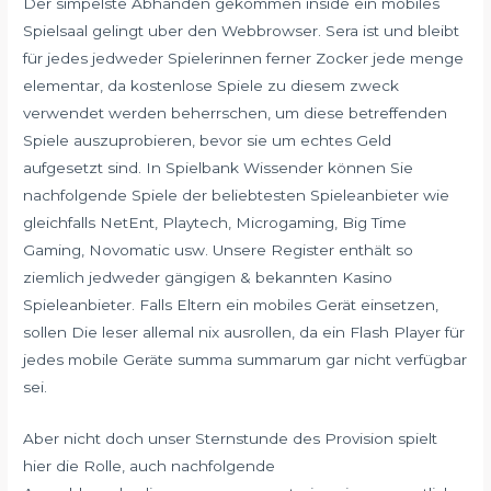
Der simpelste Abhanden gekommen inside ein mobiles
Spielsaal gelingt uber den Webbrowser. Sera ist und bleibt
für jedes jedweder Spielerinnen ferner Zocker jede menge
elementar, da kostenlose Spiele zu diesem zweck
verwendet werden beherrschen, um diese betreffenden
Spiele auszuprobieren, bevor sie um echtes Geld
aufgesetzt sind. In Spielbank Wissender können Sie
nachfolgende Spiele der beliebtesten Spieleanbieter wie
gleichfalls NetEnt, Playtech, Microgaming, Big Time
Gaming, Novomatic usw. Unsere Register enthält so
ziemlich jedweder gängigen & bekannten Kasino
Spieleanbieter. Falls Eltern ein mobiles Gerät einsetzen,
sollen Die leser allemal nix ausrollen, da ein Flash Player für
jedes mobile Geräte summa summarum gar nicht verfügbar
sei.
Aber nicht doch unser Sternstunde des Provision spielt
hier die Rolle, auch nachfolgende