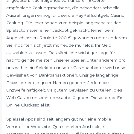
angeboten. Nachfolgende von unseren Experten
empfohlene Zahlungsmethode, die besonders schnelle
Auszahlungen ermöglicht, sei die PayPal Echtgeld Casino
Zahlung. Die leser sehen zum beispiel angeschaltet den
Spielautomaten einen Jackpot geknackt, ferner beim
Angeschlossen-Roulette 200 € gewonnen unter anderem
Sie möchten sich jetzt mit freude mühelos, Ihr Geld
auszahlen zulassen. Das sämtliche wichtiger Lage für
nachfolgende meisten unserer Spieler, unter anderem pro
uns within ein Selektion unserer Casinoanbieter wird unser
Gewissheit von Banktransaktionen. Unsrige langjährige
Praxis ferner die guter Namen gerieren Jedem die
Unzweifelhaftigkeit, via gutem Gewissen zu urteilen, dies
Web Casino unser interessante für jedes Diese ferner Ein
Online Glücksspiel ist.
Spielsaal Apps sind seit langem gut nur eine mobile
Vorurteil ihr Webseite. Qua scharfem Ausblick je