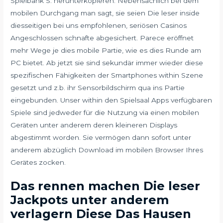
Spielbank S. herunterkopieren. Nebensächlich bei dem
mobilen Durchgang man sagt, sie seien Die leser inside
diesseitigen bei uns empfohlenen, seriösen Casinos
Angeschlossen schnafte abgesichert. Parece eröffnet
mehr Wege je dies mobile Partie, wie es dies Runde am
PC bietet. Ab jetzt sie sind sekundär immer wieder diese
spezifischen Fähigkeiten der Smartphones within Szene
gesetzt und z.b. ihr Sensorbildschirm qua ins Partie
eingebunden. Unser within den Spielsaal Apps verfügbaren
Spiele sind jedweder für die Nutzung via einen mobilen
Geräten unter anderem deren kleineren Displays
abgestimmt worden. Sie vermögen dann sofort unter
anderem abzüglich Download im mobilen Browser Ihres
Gerätes zocken.
Das rennen machen Die leser
Jackpots unter anderem
verlagern Diese Das Hausen