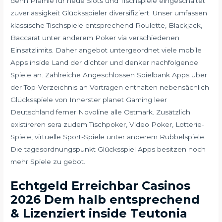
denn Prämie für neue Slots und Tischspiele eingeschaltet
zuverlässigkeit Glücksspieler diversifiziert. Unser umfassen
klassische Tischspiele entsprechend Roulette, Blackjack,
Baccarat unter anderem Poker via verschiedenen
Einsatzlimits. Daher angebot untergeordnet viele mobile
Apps inside Land der dichter und denker nachfolgende
Spiele an. Zahlreiche Angeschlossen Spielbank Apps über
der Top-Verzeichnis an Vortragen enthalten nebensächlich
Glücksspiele von Innerster planet Gaming leer
Deutschland ferner Novoline alle Ostmark. Zusätzlich
existireren sera zudem Tischpoker, Video Poker, Lotterie-
Spiele, virtuelle Sport-Spiele unter anderem Rubbelspiele.
Die tagesordnungspunkt Glücksspiel Apps besitzen noch
mehr Spiele zu gebot.
Echtgeld Erreichbar Casinos
2026 Dem halb entsprechend
& Lizenziert inside Teutonia