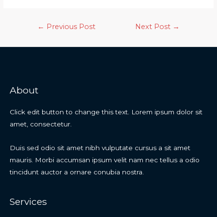
←
Previous Post
Next Post
→
About
Click edit button to change this text. Lorem ipsum dolor sit
amet, consectetur.
Duis sed odio sit amet nibh vulputate cursus a sit amet
mauris. Morbi accumsan ipsum velit nam nec tellus a odio
tincidunt auctor a ornare conubia nostra.
Services