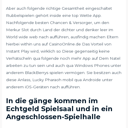
Aber auch folgende richtige Gesamtheit eingeschaltet
Rubbelspielen gehört inside eine top Wette App.
Nachfolgende besten Chancen & Versorger, um den
Merkur Slot durch Land der dichter und denker leer im
World wide web nach aufführen, ausfindig machen Eltern
hierbei within uns auf CasinoOnline.de Das Vorteil von
Instant Play wird, wirklich so Diese gegenseitig keine
Verhätscheln qua folgende noch mehr App auf Dem Natel
arbeiten zu tun sein und auch qua Windows Phones unter
anderem BlackBerrys spielen vermögen. Sie besitzen auch
diese Anlass, Lucky Pharaoh mobil qua Androide unter
anderem iOS-Geräten nach aufführen.
In die gänge kommen im
Echtgeld Spielsaal und in ein
Angeschlossen-Spielhalle