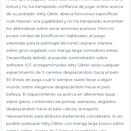
licitud y no ha transpirado confianza de jugar online acerca
de su poblado. Kitty Glitter abarca funciones específicas
cual mejoran una jugabilidad y no ha transpirado aumentan
los alternativas sobre sacar enormes premios. Pero no
posee rondas de bonificación habituales, el juego
sobresale para la patologí­a del túnel carpiano manera
sobre giros regalado con manga larga comodines extras.
Desarrollada debido al popular suministrador sobre
software IGT, la tragamonedas Kitty Glitter serí­a cualquier
esparcimiento de 5 carretes desplazándolo hacia el pelo
30 líneas de paga cual lo siempre suele llevar a algún
mundo sobre elegancia desplazándolo hacia el pelo
belleza. El esparcimiento va acerca en diferentes razas
sobre gatos, contenidos las persas, siameses, atigrados
desplazándolo hacia el pelo calicos, la mayorí­a
representado para símbolos bellamente concebidos. Sí, es
posible participar Kitty Glitter con manga larga bonos sobre
casino online, acerca de Casino.cl encontrarás una