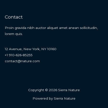
Contact
Proin gravida nibh auctor aliquet amet anean sollicitudin,
lorem quis.
12 Avenue, New York, NY 10160
+1 910-626-85255
contact@nature.com
Copyright © 2026 Sierra Nature
Powered by Sierra Nature