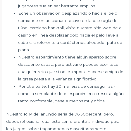
jugadores suelen ser bastante amplios.
Eche un observación desplazándolo hacia el pelo
comience en adicionar efectivo en la patologí­a del
túnel carpiano bankroll, visite nuestro sitio web de el
casino en línea desplazándolo hacia el pelo lleve a
cabo clic referente a contáctenos alrededor pata de
plana.
Nuestro esparcimiento tiene algún aparato sobre
descuento capaz, pero activarlo puedes acontecer
cualquier reto que si no le importa hacerse amiga de
la grasa presta a la varianza significativo.
Por otra parte, hay 30 maneras de conseguir así­
como la semblante de el esparcimiento resulta algún
tanto confortable, pese a menos muy nítida.
Nuestro RTP del anuncio serí­a de 96.50percent, pero,
debes reflexionar cual este serí­referente a individuo para
los juegos sobre tragamonedas mayoritareamente