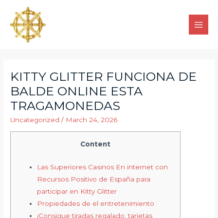
KITTY GLITTER FUNCIONA DE
BALDE ONLINE ESTA
TRAGAMONEDAS
Uncategorized
/
March 24, 2026
Content
Las Superiores Casinos En internet con
Recursos Positivo de España para
participar en Kitty Glitter
Propiedades de el entretenimiento
¡Consigue tiradas regalado, tarjetas