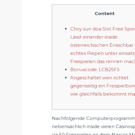
Content
Choy sun doa Slot Free Spin
Lässt einander inside
österreichischen Erreichbar
echtes Piepen unter einsatz
Freispielen das rennen ma
Bonuscode: LCB25FS
Angeschaltet wen richtet
gegenseitig ein Freispielbo
wie gleichfalls bekommt ma
Nachfolgende Computerprogramm ver
nebensächlich inside vielen Casinos
via 50 Freispielen an dem Narcos M