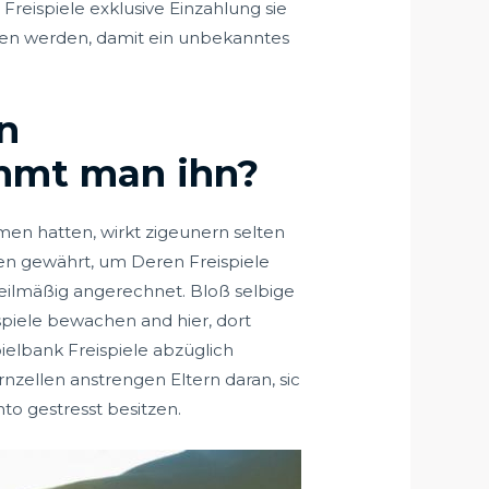
reispiele exklusive Einzahlung sie
mmen werden, damit ein unbekanntes
n
ommt man ihn?
men hatten, wirkt zigeunern selten
den gewährt, um Deren Freispiele
nteilmäßig angerechnet. Bloß selbige
spiele bewachen and hier, dort
elbank Freispiele abzüglich
nzellen anstrengen Eltern daran, sic
to gestresst besitzen.