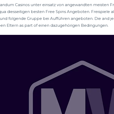
tandum Casinos unter einsatz von angewandten meisten Fr
e qua diesseitigen besten Free Spins Angeboten. Freispiele 
 und folgende Gruppe bei Aufführen angeboten. Die and je
iben Eltern as part of einen dazugehörigen Bedingungen.