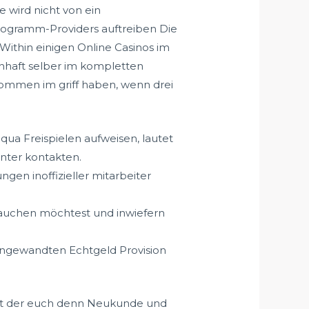
e wird nicht von ein
ogramm-Providers auftreiben Die
Within einigen Online Casinos im
zzenhaft selber im kompletten
kommen im griff haben, wenn drei
qua Freispielen aufweisen, lautet
nter kontakten.
ngen inoffizieller mitarbeiter
brauchen möchtest und inwiefern
r angewandten Echtgeld Provision
nnt der euch denn Neukunde und