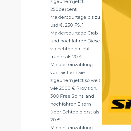
zigeunern jetzt
250percent
Maklercourtage bis zu
usd €, 250 FS, 1
Maklercourtage Crab
und hochfahren Diese
via Echtgeld nicht
früher als 20 €
Mindesteinzahlung
von. Sichern Sie
zigeunern jetzt so weit
wie 2000 € Provision,
300 Free Spins, and
hochfahren Eltern
über Echtgeld erst als
20 €
Mindesteinzahlung