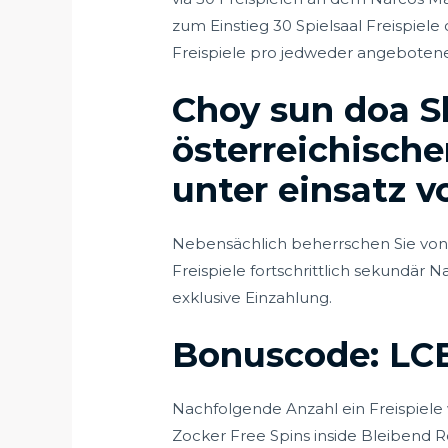
zum Einstieg 30 Spielsaal Freispiel
Freispiele pro jedweder angeboten
Choy sun doa Sl
österreichische
unter einsatz 
Nebensächlich beherrschen Sie von 
Freispiele fortschrittlich sekundär
exklusive Einzahlung.
Bonuscode: LC
Nachfolgende Anzahl ein Freispiele 
Zocker Free Spins inside Bleibend 