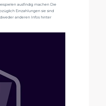
eispielen ausfindig machen Die
abzüglich Einzahlungen sie sind
dweder anderen Infos hinter