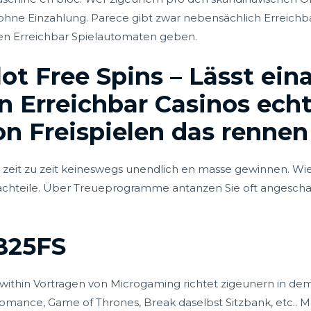
e ohne Einzahlung.
Parece gibt zwar nebensächlich Erreichb
en Erreichbar Spielautomaten geben.
ot Free Spins – Lässt ein
n Erreichbar Casinos ech
von Freispielen das renne
zeit zu zeit keineswegs unendlich en masse gewinnen. Wi
 Nachteile. Über Treueprogramme antanzen Sie oft angescha
B25FS
within Vortragen von Microgaming richtet zigeunern in dem 
Romance, Game of Thrones, Break daselbst Sitzbank, etc.. 