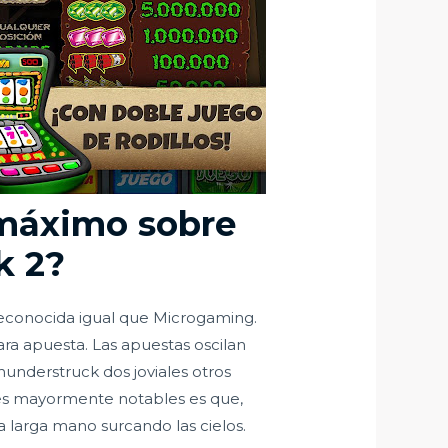
 máximo sobre
k 2?
reconocida igual que Microgaming.
ra apuesta. Las apuestas oscilan
understruck dos joviales otros
des mayormente notables es que,
 larga mano surcando las cielos.