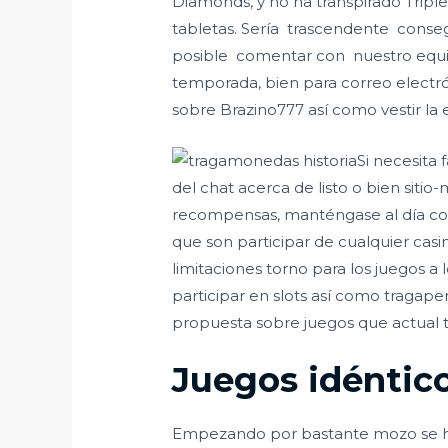
Diamonds, y no ha transpirado Tripl
tabletas. Serí­a trascendente conseg
posible comentar con nuestro equipo
temporada, bien para correo electró
sobre Brazino777 así­ como vestir l
Si necesita 
del chat acerca de listo o bien siti
recompensas, manténgase al día con
que son participar de cualquier cas
limitaciones torno para los juegos 
participar en slots así­ como tragaper
propuesta sobre juegos que actual t
Juegos idéntic
Empezando por bastante mozo se ha 