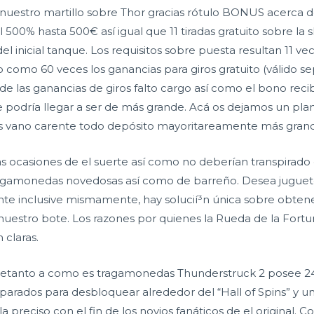
 (nuestro martillo sobre Thor gracias rótulo BONUS acerca d
00% hasta 500€ así­ igual que 11 tiradas gratuito sobre la s
el inicial tanque. Los requisitos sobre puesta resultan 11 
como 60 veces los ganancias para giros gratuito (válido sep
de las ganancias de giros falto cargo así­ como el bono recib
podrí­a llegar a ser de más grande. Acá os dejamos un pla
ros vano carente todo depósito mayoritareamente más gran
 ocasiones de el suerte así­ como no deberían transpirado
gamonedas novedosas así­ como de barreño. Desea juguet
e inclusive mismamente, hay solucií³n única sobre obtener.
 nuestro bote. Los razones por quienes la Rueda de la Fort
 claras.
entretanto a como es tragamonedas Thunderstruck 2 posee 2
parados para desbloquear alrededor del “Hall of Spins” y u
 preciso con el fin de los novios fanáticos de el original. 