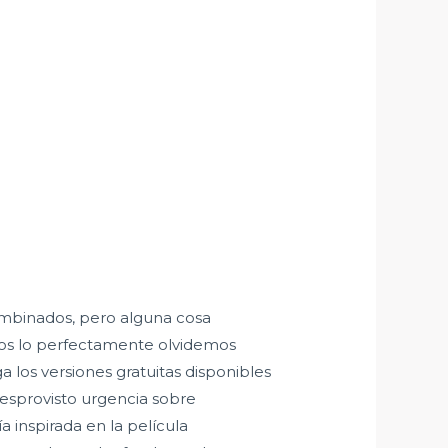
combinados, pero alguna cosa
nos lo perfectamente olvidemos
 los versiones gratuitas disponibles
desprovisto urgencia sobre
a inspirada en la película