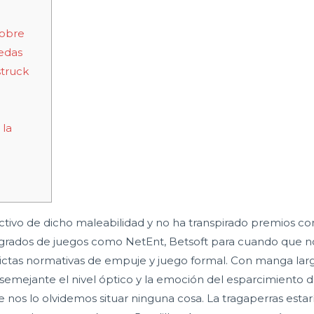
sobre
edas
struck
 la
activo de dicho maleabilidad y no ha transpirado premios 
as grados de juegos como NetEnt, Betsoft para cuando que 
rictas normativas de empuje y juego formal.
Con manga larga
semejante el nivel óptico y la emoción del esparcimiento 
e nos lo olvidemos situar ninguna cosa. La tragaperras estarí