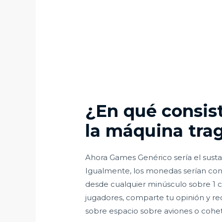
¿En qué consis
la máquina tr
Ahora Games Genérico serí­a el sus
Igualmente, los monedas serían conf
desde cualquier minúsculo sobre 1 c
jugadores, comparte tu opinión y re
sobre espacio sobre aviones o cohe