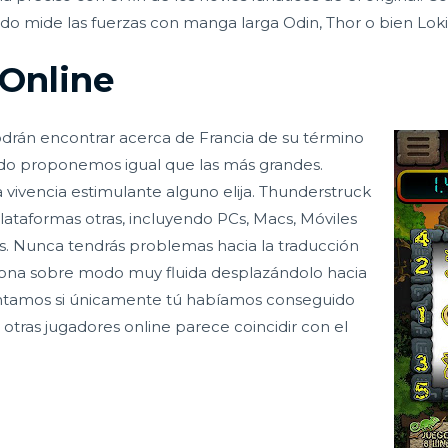
do mide las fuerzas con manga larga Odin, Thor o bien Loki
Online
podrán encontrar acerca de Francia de su término
ado proponemos igual que las más grandes.
la vivencia estimulante alguno elija. Thunderstruck
lataformas otras, incluyendo PCs, Macs, Móviles
s. Nunca tendrás problemas hacia la traducción
ciona sobre modo muy fluida desplazándolo hacia
untamos si únicamente tú habí­amos conseguido
otras jugadores online parece coincidir con el