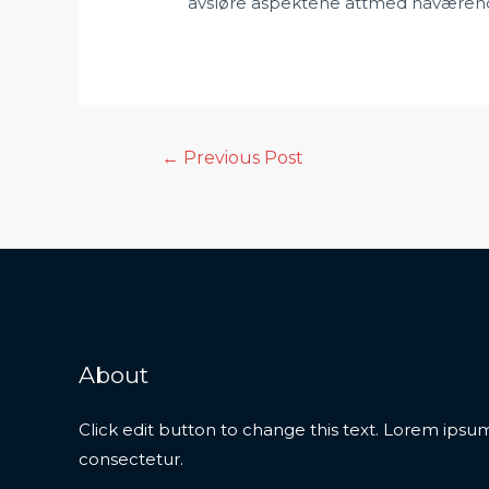
avsløre aspektene attmed nåværend s
←
Previous Post
About
Click edit button to change this text. Lorem ipsum
consectetur.