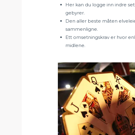
Her kan du logge inn indre set
gebyrer.
Den aller beste måten elvelei
sammenligne.
Ett omsetningskrav er hvor enh
midlene.