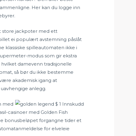
 sammenligne. Her kan du logge inn
gebyrer.
t store jackpoter med ett
llet ei populært avstemning påslåt
ne klassiske spilleautomaten ikke i
t Supermeter-modus som gir ekstra
e hvilket damevenn tradisjonelle
automat, så bør du ikke bestemme
e være akademisk igang at
ra uavhengige anlegg.
an med
drasil-casinoer med Golden Fish
pe bonusbeløpet forgangne tider et
eautomatanmeldelse for elveleie