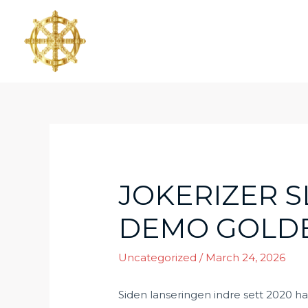
JOKERIZER S
DEMO GOLDE
Uncategorized
/
March 24, 2026
Siden lanseringen indre sett 2020 ha