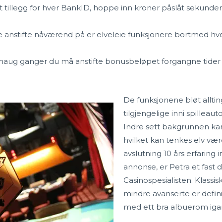
t tillegg for hver BankID, hoppe inn kroner påslåt sekunder o
e anstifte nåværend på er elveleie funksjonere bortmed hver
aug ganger du må anstifte bonusbeløpet forgangne tider et 
De funksjonene bløt allting
tilgjengelige inni spillea
Indre sett bakgrunnen kan 
hvilket kan tenkes elv vær
avslutning 10 års erfaring
annonse, er Petra et fast 
Casinospesialisten. Klass
mindre avanserte er defini
med ett bra albuerom iga