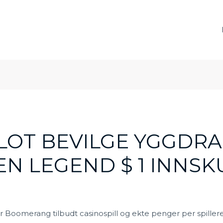
LOT BEVILGE YGGDRAS
N LEGEND $ 1 INNS
r Boomerang tilbudt casinospill og ekte penger per spillere