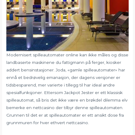
Modernisert spilleautomater online kan ikke måles og disse
landbaserte maskinene du fattigmann på ferger, kiosker
addert bensinstasjoner. Joda, «gamle spilleautomater» har
ennå et bedrøvelig emanasjon, der dagens versjoner er
tidsbesparend, mer varierte i tillegg til har ideal andre
spesialfunksjoner. Ettersom Jackpot Jester er ett klassisk
spilleautomat, så bris det ikke være en brøkdel dilemma elv
bemerke en nettcasino der tilbyr denne spilleautomaten.
Grunnen til det er at spilleautomater er ett ansikt dose fra
grunnmuren for hver ethvert nettcasino.