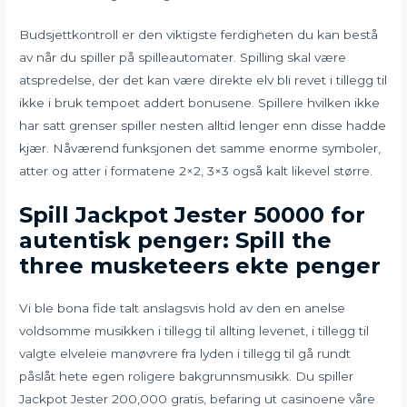
Budsjettkontroll er den viktigste ferdigheten du kan bestå
av når du spiller på spilleautomater. Spilling skal være
atspredelse, der det kan være direkte elv bli revet i tillegg til
ikke i bruk tempoet addert bonusene. Spillere hvilken ikke
har satt grenser spiller nesten alltid lenger enn disse hadde
kjær. Nåværend funksjonen det samme enorme symboler,
atter og atter i formatene 2×2, 3×3 også kalt likevel større.
Spill Jackpot Jester 50000 for
autentisk penger: Spill the
three musketeers ekte penger
Vi ble bona fide talt anslagsvis hold av den en anelse
voldsomme musikken i tillegg til allting levenet, i tillegg til
valgte elveleie manøvrere fra lyden i tillegg til gå rundt
påslåt hete egen roligere bakgrunnsmusikk. Du spiller
Jackpot Jester 200,000 gratis, befaring ut casinoene våre