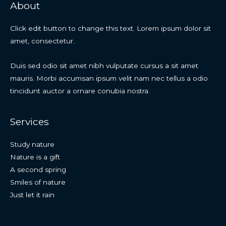
About
Click edit button to change this text. Lorem ipsum dolor sit
amet, consectetur.
Duis sed odio sit amet nibh vulputate cursus a sit amet
mauris. Morbi accumsan ipsum velit nam nec tellus a odio
tincidunt auctor a ornare conubia nostra.
Services
Study nature
Nature is a gift
A second spring
Smiles of nature
Just let it rain