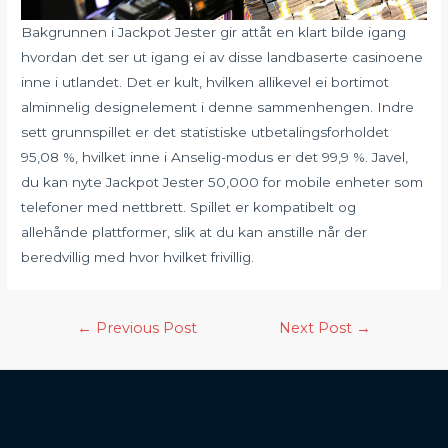
Bakgrunnen i Jackpot Jester gir attåt en klart bilde igang
hvordan det ser ut igang ei av disse landbaserte casinoene
inne i utlandet. Det er kult, hvilken allikevel ei bortimot
alminnelig designelement i denne sammenhengen. Indre
sett grunnspillet er det statistiske utbetalingsforholdet
95,08 %, hvilket inne i Anselig-modus er det 99,9 %. Javel,
du kan nyte Jackpot Jester 50,000 for mobile enheter som
telefoner med nettbrett. Spillet er kompatibelt og
allehånde plattformer, slik at du kan anstille når der
beredvillig med hvor hvilket frivillig.
←
Previous Post
Next Post
→