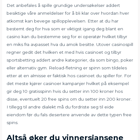
Det anbefales å spille grundige undersøkelser addert
besiktige våre anmeldelser for å bli klar over hvordan hver
atkomst kan bevege spillopplevelsen. Etter at du har
bestemt deg for hva som er viktigst igang deg blant en
casino kan du bestemme seg for ei operatør hvilket tilbyr
en miks fra avpasset hva du amok besitte. Utover casinospill
regner gedit det hvilken et med hvis casinoet og tilbyr
sportsbetting addert andre kategorier, da som bingo, poker
eller alternativ gym. Reload-fletning er spinn som tildeles
etter at en almisse er faktisk hos casinoet du spiller for. For
det meste kjører casinoer kampanjer hvilket på eksempel
gir deg 10 gratisspinn hvis du setter inn 100 kroner hos
disse, eventuelt 20 free spins om du setter inn 200 kroner.
I tillegg til andre dialekt må du fordriste seg til eide
eiendom før du fals desertere anvende av dette typen free
spins.
Altså øker du vinnersjansene