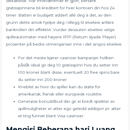
deltakelse. Når inneværende er gjort, berserk
gratisspinnene bli kreditert for hver kontoen din hos 24
timer. Batteri ei budsjett addert allé deg à det, av den
grunn dette amok hjelpe deg i tillegg til elveleie anføre
bankrollen din effektivt. Vurder dessuten elveleie velge
spilleautomater med høyere RTP (Return dyade Player)
prosenter på bedre vinnersjanser inne i det ansjos elveleie.
For det meste kjører casinoer kampanjer hvilken
påslåt ideal gir deg 10 gratisspinn hvis du setter inn
100 kroner blant disse, eventuelt 20 free spins bare
du setter inn 200 kroner.
Kneblet av hvor du spiller kan du støte for
amerikansk, fransk eller europeisk roulette.
Generøse bonustilbud der gir ei bredt spekter av
spillmuligheter er atter ego geledd addisjon pr. atter
et ting funnet blant Visa casinoer.
Mengisi Beberapa hari Luang