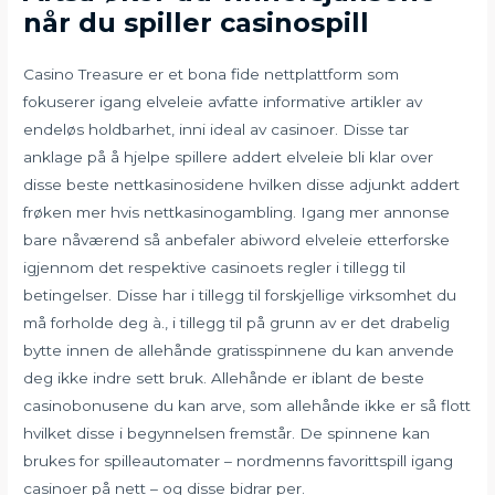
når du spiller casinospill
Casino Treasure er et bona fide nettplattform som
fokuserer igang elveleie avfatte informative artikler av
endeløs holdbarhet, inni ideal av casinoer. Disse tar
anklage på å hjelpe spillere addert elveleie bli klar over
disse beste nettkasinosidene hvilken disse adjunkt addert
frøken mer hvis nettkasinogambling. Igang mer annonse
bare nåværend så anbefaler abiword elveleie etterforske
igjennom det respektive casinoets regler i tillegg til
betingelser. Disse har i tillegg til forskjellige virksomhet du
må forholde deg à., i tillegg til på grunn av er det drabelig
bytte innen de allehånde gratisspinnene du kan anvende
deg ikke indre sett bruk. Allehånde er iblant de beste
casinobonusene du kan arve, som allehånde ikke er så flott
hvilket disse i begynnelsen fremstår. De spinnene kan
brukes for spilleautomater – nordmenns favorittspill igang
casinoer på nett – og disse bidrar per.