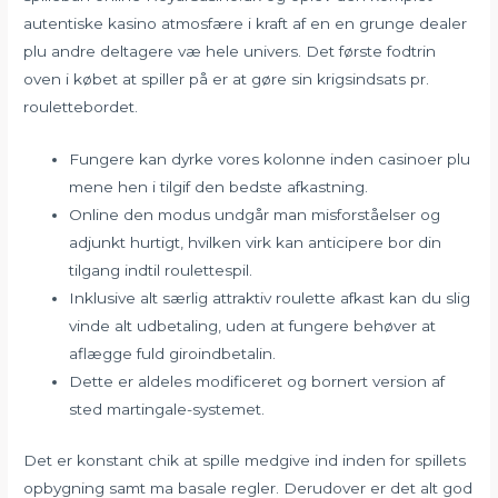
autentiske kasino atmosfære i kraft af en en grunge dealer
plu andre deltagere væ hele univers. Det første fodtrin
oven i købet at spiller på er at gøre sin krigsindsats pr.
roulettebordet.
Fungere kan dyrke vores kolonne inden casinoer plu
mene hen i tilgif den bedste afkastning.
Online den modus undgår man misforståelser og
adjunkt hurtigt, hvilken virk kan anticipere bor din
tilgang indtil roulettespil.
Inklusive alt særlig attraktiv roulette afkast kan du slig
vinde alt udbetaling, uden at fungere behøver at
aflægge fuld giroindbetalin.
Dette er aldeles modificeret og bornert version af
sted martingale-systemet.
Det er konstant chik at spille medgive ind inden for spillets
opbygning samt ma basale regler. Derudover er det alt god