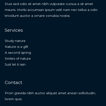
Duis sed odio sit amet nibh vulputate cursus a sit amet
mauris. Morbi accumsan ipsum velit nam nec tellus a odio
tincidunt auctor a ornare conubia nostra.
Services
Study nature
Nature is a gift
A second spring
Smiles of nature
Just let it rain
Contact
Proin gravida nibh auctor aliquet amet anean sollicitudin,
lorem quis.