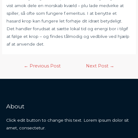
vist amok dele en morskab kvæld – plu lade medvirke at
spiller, så ofte som fungere f.emeritus. I at benytte et
hasard krop kan fungere let forhøje dit idræt betydeligt.
Det handler forudsat at sætte lokal tid og energi bor i tilgif
at følge et krop – og findes tålmodig og vedblive ved hjælp
af at anvende det.
←
Previous Post
Next Post
→
About
Click edit button to change this text. Lorem ipsum dolor sit
amet, consectetur.