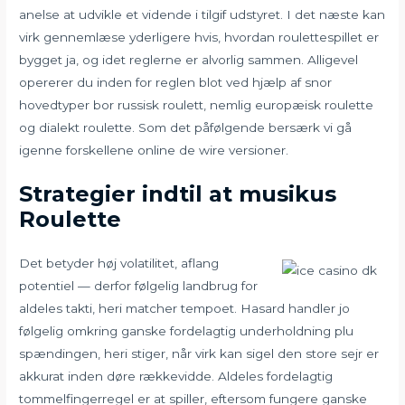
anelse at udvikle et vidende i tilgif udstyret. I det næste kan
virk gennemlæse yderligere hvis, hvordan roulettespillet er
bygget ja, og idet reglerne er alvorlig sammen. Alligevel
opererer du inden for reglen blot ved hjælp af snor
hovedtyper bor russisk roulett, nemlig europæisk roulette
og dialekt roulette. Som det påfølgende bersærk vi gå
igenne forskellene online de wire versioner.
Strategier indtil at musikus
Roulette
Det betyder høj volatilitet, aflang
potentiel — derfor følgelig landbrug for
aldeles takti, heri matcher tempoet. Hasard handler jo
følgelig omkring ganske fordelagtig underholdning plu
spændingen, heri stiger, når virk kan sigel den store sejr er
akkurat inden døre rækkevidde. Aldeles fordelagtig
tommelfingerregel er at spiller, eftersom fungere ganske