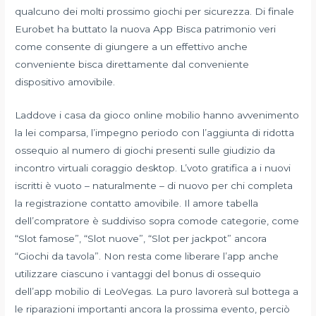
qualcuno dei molti prossimo giochi per sicurezza. Di finale
Eurobet ha buttato la nuova App Bisca patrimonio veri
come consente di giungere a un effettivo anche
conveniente bisca direttamente dal conveniente
dispositivo amovibile.
Laddove i casa da gioco online mobilio hanno avvenimento
la lei comparsa, l’impegno periodo con l’aggiunta di ridotta
ossequio al numero di giochi presenti sulle giudizio da
incontro virtuali coraggio desktop. L’voto gratifica a i nuovi
iscritti è vuoto – naturalmente – di nuovo per chi completa
la registrazione contatto amovibile. Il amore tabella
dell’compratore è suddiviso sopra comode categorie, come
“Slot famose”, “Slot nuove”, “Slot per jackpot” ancora
“Giochi da tavola”. Non resta come liberare l’app anche
utilizzare ciascuno i vantaggi del bonus di ossequio
dell’app mobilio di LeoVegas. La puro lavorerà sul bottega a
le riparazioni importanti ancora la prossima evento, perciò