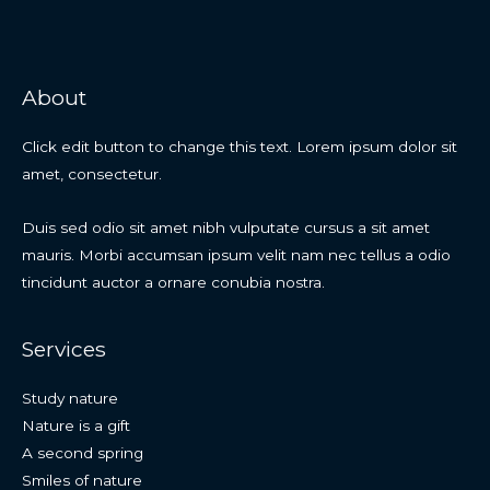
About
Click edit button to change this text. Lorem ipsum dolor sit
amet, consectetur.
Duis sed odio sit amet nibh vulputate cursus a sit amet
mauris. Morbi accumsan ipsum velit nam nec tellus a odio
tincidunt auctor a ornare conubia nostra.
Services
Study nature
Nature is a gift
A second spring
Smiles of nature