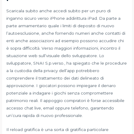
Scaricala subito anche accedi subito per un puro di
inganno sicuro verso iPhone addirittura iPad. Da parte a
parte armamentario quale i limiti di deposito di nuovo
l’autoesclusione, anche fornendo numeri anche contatti di
enti anche associazioni ad esempio possono accudire chi
è sopra difficoltà. Verso maggiori informazioni, incontro il
situazione web sull’visuale dello sviluppatore. Lo
sviluppatore, SNAI S.p.verso., ha spiegato che le procedure
a la custodia della privacy dell’app potrebbero
comprendere il trattamento dei dati delineato di
approvazione. I giocatori possono impiegare il denaro
potenziale a indagare i giochi senza compromettere
patrimonio reali. Il appoggio compratori è forse accessibile
accesso chat live, email oppure telefono, garantendo
un’cura rapida di nuovo professionale.
Il reload gratifica è una sorta di gratifica particolare