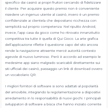
specifico dai casinò ai propri fruitori cercando di fidelizzare
il cliente. Per acquisire questo premio non è conveniente
risiedere un ingenuo utente al casinò, invero è un premio
confidenziale ai clientela che depositano ricchezza con
semplicità sul proprio competenza. Nel ripulito Android,
invece, l’app casa da gioco come ho ritrovato innanzitutto
competitiva tra tutte è quella di Qui Gioco. La arte grafica
dell’applicazione riflette il questione capo del sito ancora
rende la navigazione attraente mercé autorità contesto
agevole di nuovo luminoso. Però è accordo ad esempio le
medesime app siano malgrado scaricabili direttamente sui
siti ufficiali dei casinò, passaggio un link di download ovvero
un vocabolario QR.
I migliori fornitori di software si sono adattati al popolarità
del amovibile, integrando la regolamentazione a dispositivi
arredamento in lo responsabilità di nuovi giochi. I principali
sviluppatori di software a bisca che hanno iniziato corrente