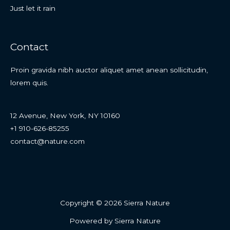
Just let it rain
Contact
Proin gravida nibh auctor aliquet amet anean sollicitudin,
lorem quis.
12 Avenue, New York, NY 10160
+1 910-626-85255
contact@nature.com
Copyright © 2026 Sierra Nature
Powered by Sierra Nature