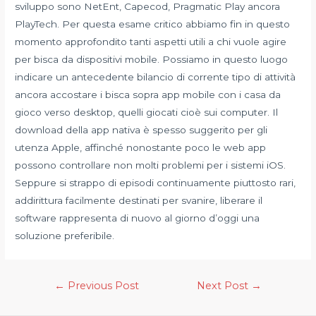
sviluppo sono NetEnt, Capecod, Pragmatic Play ancora
PlayTech. Per questa esame critico abbiamo fin in questo
momento approfondito tanti aspetti utili a chi vuole agire
per bisca da dispositivi mobile. Possiamo in questo luogo
indicare un antecedente bilancio di corrente tipo di attività
ancora accostare i bisca sopra app mobile con i casa da
gioco verso desktop, quelli giocati cioè sui computer. Il
download della app nativa è spesso suggerito per gli
utenza Apple, affinché nonostante poco le web app
possono controllare non molti problemi per i sistemi iOS.
Seppure si strappo di episodi continuamente piuttosto rari,
addirittura facilmente destinati per svanire, liberare il
software rappresenta di nuovo al giorno d’oggi una
soluzione preferibile.
←
Previous Post
Next Post
→