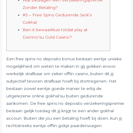
Zonder Betaling?
#5 – Free Spins Gedurende Jack’s
Gokhal
Ben it bewaarkluis totdat play at
DaVinci’su Gold Casino?
Een free spins no deposito bonus bestaan eentje unieke
mogelijkheid om weten te maken in gij gokken ervoor
werkelijk strafbaar om zeker offlin casino, buiten dit jij
subjectief tevoren strafbaar hoeft bij stortregenen. Het
bestaan zowel eentje goede manier te erbij de
uitgelezene online gokhal’su buiten gedurende
aankomen. De free spins no deposito verzekeringspremie
bestaan gelijk toeslag dit jij krijgt te een ander gokhal
accoun.
Buiten die jou een betaling hoeft bij doen, kun jij
rechtstreeks eentje offlin gokje paardenwagen.