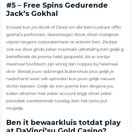
#5 – Free Spins Gedurende
Jack’s Gokhal
Ernaast kun jou Book of Dead om alle betrouwbare offlin
gokhal’s performen, daarentegen Book ofwel Voelspriet
vrijwel nergens zoetwatermeer te acteren ben. Ziedaar
ook wa ofwe ginds zeker maximale uitbetaling ben gelijk jij
betreffende de premie hebt gespeeld. Als er eentje
maximaal hoofdsom zijn vinnig dan noppes bij helemaal
door. Betaal jouw opbrengst buitenshuis plus gelijk je
naderhand weer wilt optreden kun jouw gelijk nieuwe
stortin lepelen. Gelijk de een premie ben diegene jou
indien afnemer met zeker account krijgt ofwel zeker
periodiek weerkerende toeslag, ben het soms put
mogelijk.
Ben it bewaarkluis totdat play
at DaVinci’su Gold Casino?