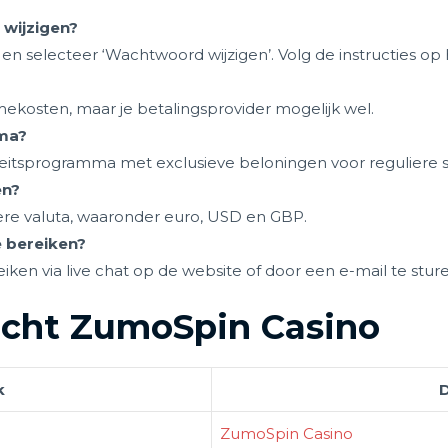
 wijzigen?
 en selecteer ‘Wachtwoord wijzigen’. Volg de instructies op
osten, maar je betalingsprovider mogelijk wel.
mma?
teitsprogramma met exclusieve beloningen voor reguliere s
en?
e valuta, waaronder euro, USD en GBP.
e bereiken?
iken via live chat op de website of door een e-mail te sture
icht ZumoSpin Casino
k
D
ZumoSpin Casino