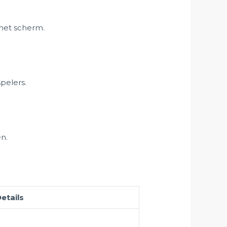
 het scherm.
pelers.
n.
etails