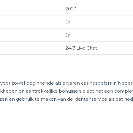
2023
Ja
Ja
24/7 Live Chat
oor zowel beginnende als ervaren casinospelers in Nederl
lijkheden en aantrekkelijke bonussen biedt het een complet
n en gebruik te maken van de klantenservice als dat nodig 