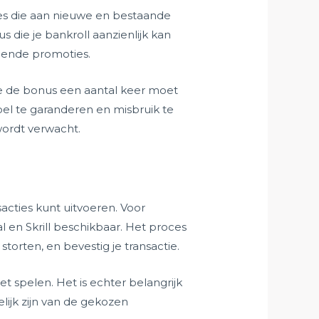
es die aan nieuwe en bestaande
 die je bankroll aanzienlijk kan
opende promoties.
je de bonus een aantal keer moet
pel te garanderen en misbruik te
wordt verwacht.
acties kunt uitvoeren. Voor
l en Skrill beschikbaar. Het proces
torten, en bevestig je transactie.
et spelen. Het is echter belangrijk
lijk zijn van de gekozen