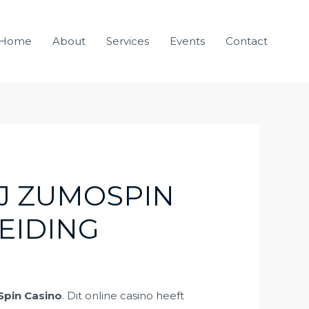
Home
About
Services
Events
Contact
IJ ZUMOSPIN
EIDING
pin Casino
. Dit online casino heeft