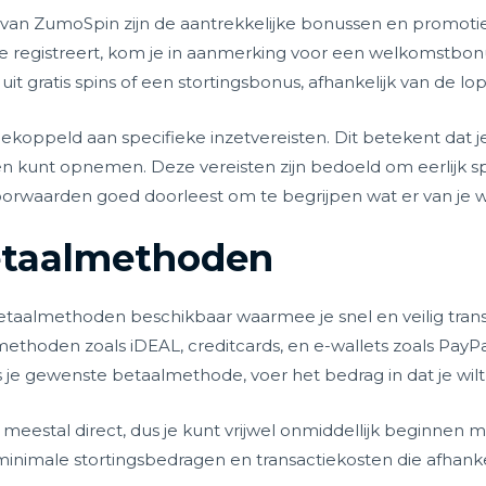
 van ZumoSpin zijn de aantrekkelijke bonussen en promoti
e registreert, kom je in aanmerking voor een welkomstbonus
it gratis spins of een stortingsbonus, afhankelijk van de l
ekoppeld aan specifieke inzetvereisten. Dit betekent dat 
en kunt opnemen. Deze vereisten zijn bedoeld om eerlijk s
oorwaarden goed doorleest om te begrijpen wat er van je 
etaalmethoden
 betaalmethoden beschikbaar waarmee je snel en veilig trans
ethoden zoals iDEAL, creditcards, en e-wallets zoals PayPa
 je gewenste betaalmethode, voer het bedrag in dat je wilt s
 meestal direct, dus je kunt vrijwel onmiddellijk beginnen m
minimale stortingsbedragen en transactiekosten die afhanke