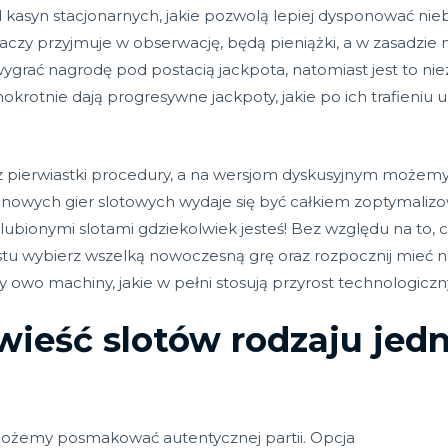
 kasyn stacjonarnych, jakie pozwolą lepiej dysponować n
aczy przyjmuje w obserwację, będą pieniążki, a w zasadzie 
grać nagrodę pod postacią jackpota, natomiast jest to n
nokrotnie dają progresywne jackpoty, jakie po ich trafieniu u
 pierwiastki procedury, a na wersjom dyskusyjnym możemy
 nowych gier slotowych wydaje się być całkiem zoptymali
 ulubionymi slotami gdziekolwiek jesteś! Bez względu na to, 
ostu wybierz wszelką nowoczesną grę oraz rozpocznij mieć na
 owo machiny, jakie w pełni stosują przyrost technologiczn
wieść slotów rodzaju jed
 możemy posmakować autentycznej partii. Opcja