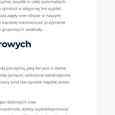
bytnio zwykłe w całej automatach
symboli w aktywnej linii wypłat.
as zajęły one obszar w naszym
y bardziej wartościowe przyznanie
h grupowych zarabiały.
arowych
 pieniężną, jaką fan jest w stanie
ały jackpot; obliczona każdorazowa
bawy pod rzeczywiste kapitał, jesteś
ier stołowych oraz
sposobność, ażeby wyselekcjonować