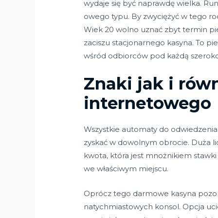
wydaje się być naprawdę wielka. Ru
owego typu. By zwyciężyć w tego rod
Wiek 20 wolno uznać zbyt termin p
zaciszu stacjonarnego kasyna. To p
wśród odbiorców pod każdą szerokośc
Znaki jak i ró
internetowego
Wszystkie automaty do odwiedzenia ro
zyskać w dowolnym obrocie. Duża l
kwota, która jest mnożnikiem stawki 
we właściwym miejscu.
Oprócz tego darmowe kasyna pozorn
natychmiastowych konsol. Opcja uc