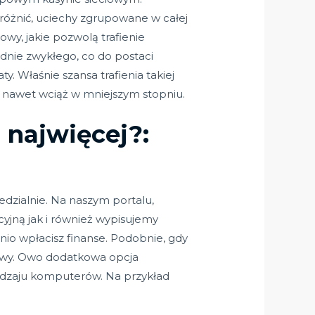
różnić, uciechy zgrupowane w całej
wy, jakie pozwolą trafienie
dnie zwykłego, co do postaci
. Właśnie szansa trafienia takiej
b nawet wciąż w mniejszym stopniu.
 najwięcej?:
zialnie. Na naszym portalu,
yjną jak i również wypisujemy
dnio wpłacisz finanse. Podobnie, gdy
ywy. Owo dodatkowa opcja
rodzaju komputerów. Na przykład