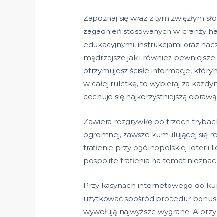
Zapoznaj się wraz z tym zwięzłym s
zagadnień stosowanych w branży ha
edukacyjnymi, instrukcjami oraz nac
mądrzejsze jak i również pewniejsz
otrzymujesz ścisłe informacje, kt
w całej ruletkę, to wybieraj za ka
cechuje się najkorzystniejszą opraw
Zawiera rozgrywkę po trzech trybac
ogromnej, zawsze kumulującej się r
trafienie przy ogólnopolskiej loteri
pospolite trafienia na temat nieznac
Przy kasynach internetowego do kupi
użytkować spośród procedur bonusowy
wywołują najwyższe wygrane. A przy 