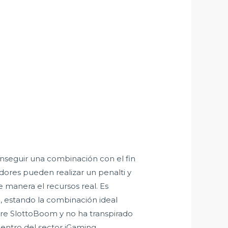
onseguir una combinación con el fin
dores pueden realizar un penalti y
 manera el recursos real.
Es
, estando la combinación ideal
bre SlottoBoom y no ha transpirado
dentro del sector iGaming.