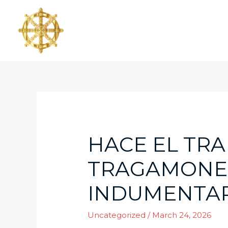
HACE EL TR
TRAGAMONED
INDUMENTAR
Uncategorized
/
March 24, 2026