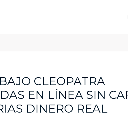
ABAJO CLEOPATRA
AS EN LÍNEA SIN C
IAS DINERO REAL