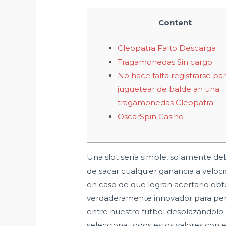
Content
Cleopatra Falto Descarga
Tragamonedas Sin cargo
No hace falta registrarse pa
juguetear de balde an una
tragamonedas Cleopatra.
OscarSpin Casino –
Una slot serí­a simple, solamente d
de sacar cualquier ganancia a veloc
en caso de que logran acertarlo obt
verdaderamente innovador para pers
entre nuestro fútbol desplazándolo 
selecciona todos estos valores con e