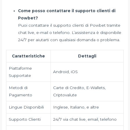
Come posso contattare il supporto clienti di
Powbet?
Puoi contattare il supporto clienti di Powbet tramite
chat live, e-mail o telefono. L’assistenza è disponibile
24/7 per aiutarti con qualsiasi domanda o problema.
Caratteristiche
Dettagli
Piattaforme
Android, iOS
Supportate
Metodi di
Carte di Credito, E-Wallets,
Pagamento
Criptovalute
Lingue Disponibili
Inglese, Italiano, e altre
Supporto Clienti
24/7 via chat live, email, telefono