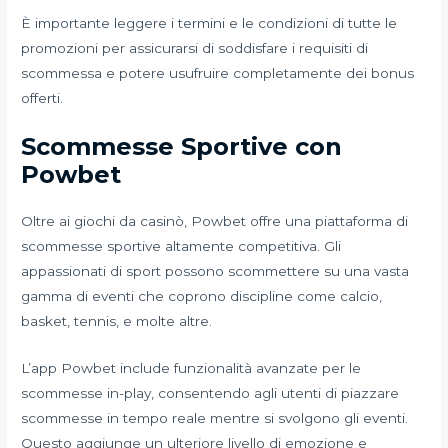
È importante leggere i termini e le condizioni di tutte le
promozioni per assicurarsi di soddisfare i requisiti di
scommessa e potere usufruire completamente dei bonus
offerti.
Scommesse Sportive con
Powbet
Oltre ai giochi da casinò, Powbet offre una piattaforma di
scommesse sportive altamente competitiva. Gli
appassionati di sport possono scommettere su una vasta
gamma di eventi che coprono discipline come calcio,
basket, tennis, e molte altre.
L’app Powbet include funzionalità avanzate per le
scommesse in-play, consentendo agli utenti di piazzare
scommesse in tempo reale mentre si svolgono gli eventi.
Questo aggiunge un ulteriore livello di emozione e