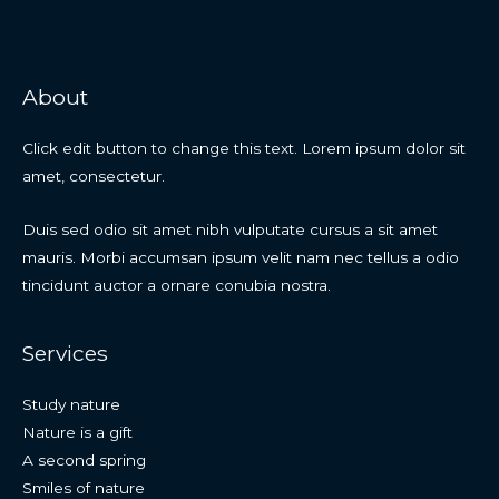
About
Click edit button to change this text. Lorem ipsum dolor sit
amet, consectetur.
Duis sed odio sit amet nibh vulputate cursus a sit amet
mauris. Morbi accumsan ipsum velit nam nec tellus a odio
tincidunt auctor a ornare conubia nostra.
Services
Study nature
Nature is a gift
A second spring
Smiles of nature