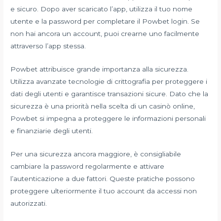
e sicuro. Dopo aver scaricato l’app, utilizza il tuo nome
utente e la password per completare il Powbet login. Se
non hai ancora un account, puoi crearne uno facilmente
attraverso l’app stessa.
Powbet attribuisce grande importanza alla sicurezza.
Utilizza avanzate tecnologie di crittografia per proteggere i
dati degli utenti e garantisce transazioni sicure. Dato che la
sicurezza è una priorità nella scelta di un casinò online,
Powbet si impegna a proteggere le informazioni personali
e finanziarie degli utenti.
Per una sicurezza ancora maggiore, è consigliabile
cambiare la password regolarmente e attivare
l’autenticazione a due fattori. Queste pratiche possono
proteggere ulteriormente il tuo account da accessi non
autorizzati.