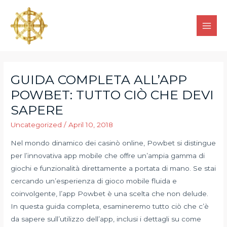
GUIDA COMPLETA ALL’APP
POWBET: TUTTO CIÒ CHE DEVI
SAPERE
Uncategorized
/
April 10, 2018
Nel mondo dinamico dei casinò online, Powbet si distingue
per l’innovativa app mobile che offre un’ampia gamma di
giochi e funzionalità direttamente a portata di mano. Se stai
cercando un’esperienza di gioco mobile fluida e
coinvolgente, l’app Powbet è una scelta che non delude.
In questa guida completa, esamineremo tutto ciò che c’è
da sapere sull’utilizzo dell’app, inclusi i dettagli su come