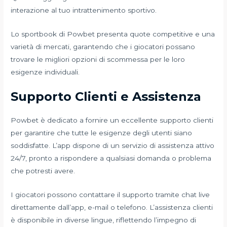
interazione al tuo intrattenimento sportivo.
Lo sportbook di Powbet presenta quote competitive e una
varietà di mercati, garantendo che i giocatori possano
trovare le migliori opzioni di scommessa per le loro
esigenze individuali.
Supporto Clienti e Assistenza
Powbet è dedicato a fornire un eccellente supporto clienti
per garantire che tutte le esigenze degli utenti siano
soddisfatte. L’app dispone di un servizio di assistenza attivo
24/7, pronto a rispondere a qualsiasi domanda o problema
che potresti avere.
I giocatori possono contattare il supporto tramite chat live
direttamente dall’app, e-mail o telefono. L’assistenza clienti
è disponibile in diverse lingue, riflettendo l’impegno di