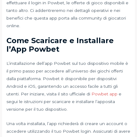
effettuare il login in Powbet, le offerte di gioco disponibili e
tanto altro. Ci addentreremo nei dettagli operativi e nei
benefici che questa app porta alla community di giocatori
online.
Come Scaricare e Installare
l’App Powbet
L’installazione dell’app Powbet sul tuo dispositivo mobile è
il primo passo per accedere all’universo dei giochi offerti
dalla piattaforma. Powbet è disponibile per dispositivi
Android e iOS, garantendo un accesso facile a tutti gli
utenti. Per iniziare, visita il sito ufficiale di
Powbet app
e
segui le istruzioni per scaricare e installare l’apposita
versione per il tuo dispositivo.
Una volta installata, l’app richiederà di creare un account o
accedere utilizzando il tuo Powbet login. Assicurati di avere